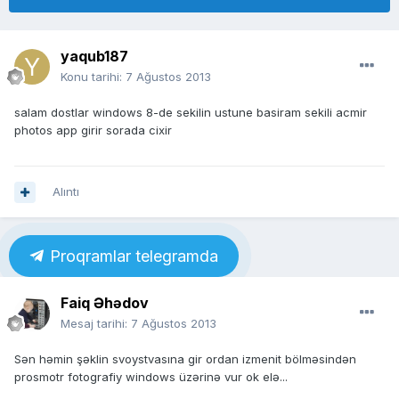
yaqub187
Konu tarihi:
7 Ağustos 2013
salam dostlar windows 8-de sekilin ustune basiram sekili acmir
photos app girir sorada cixir
Alıntı
Proqramlar telegramda
Faiq Əhədov
Mesaj tarihi:
7 Ağustos 2013
Sən həmin şəklin svoystvasına gir ordan izmenit bölməsindən
prosmotr fotografiy windows üzərinə vur ok elə...