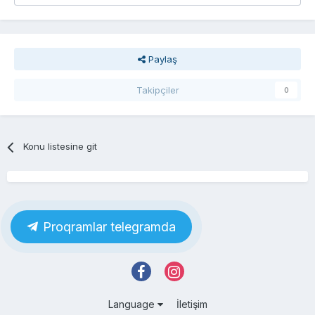
Paylaş
Takipçiler
0
Konu listesine git
Proqramlar telegramda
Language
İletişim