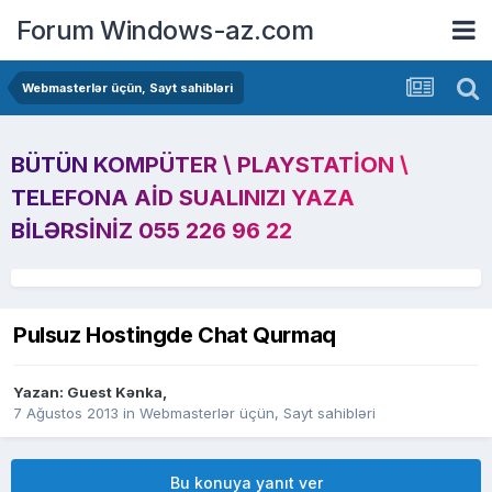
Forum Windows-az.com
Webmasterlər üçün, Sayt sahibləri
BÜTÜN KOMPÜTER \ PLAYSTATION \
TELEFONA AID SUALINIZI YAZA
BILƏRSINIZ 055 226 96 22
Pulsuz Hostingde Chat Qurmaq
Yazan: Guest Kənka,
7 Ağustos 2013
in
Webmasterlər üçün, Sayt sahibləri
Bu konuya yanıt ver