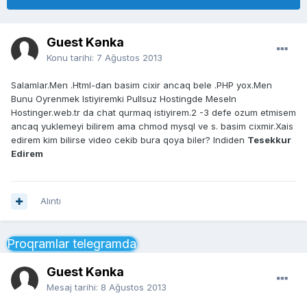
Guest Kənka
Konu tarihi:
7 Ağustos 2013
Salamlar.Men .Html-dan basim cixir ancaq bele .PHP yox.Men
Bunu Oyrenmek Istiyiremki Pullsuz Hostingde Meseln
Hostinger.web.tr da chat qurmaq istiyirem.2 -3 defe ozum etmisem
ancaq yuklemeyi bilirem ama chmod mysql ve s. basim cixmir.Xais
edirem kim bilirse video cekib bura qoya biler? Indiden
Tesekkur
Edirem
Alıntı
Proqramlar telegramda
Guest Kənka
Mesaj tarihi:
8 Ağustos 2013