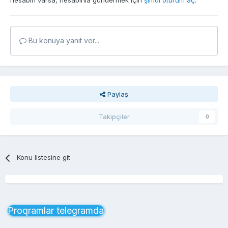
hesabın varsa, hesabınla göndermek için
şimdi oturum aç
.
Bu konuya yanıt ver...
Paylaş
Takipçiler
0
Konu listesine git
Proqramlar telegramda