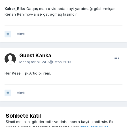
Xaker_Riko
Qaqaş mən o videoda sayt yaratmağı göstərmişəm
Kənan Rəhimov
-a isə çat açmaq lazımdır.
Alıntı
Guest Kənka
Mesaj tarihi:
24 Ağustos 2013
Hər Kəsə Tşk.Artıq bilirəm.
Alıntı
Sohbete katıl
Şimdi mesajını gönderebilir ve daha sonra kayıt olabilirsin. Bir