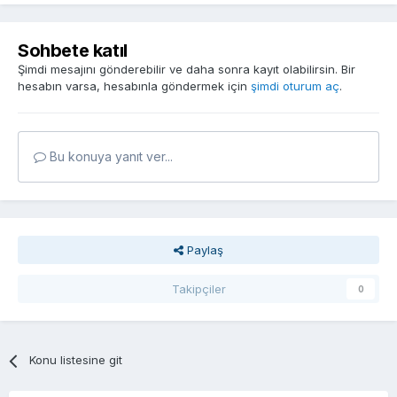
Sohbete katıl
Şimdi mesajını gönderebilir ve daha sonra kayıt olabilirsin. Bir
hesabın varsa, hesabınla göndermek için
şimdi oturum aç
.
Bu konuya yanıt ver...
Paylaş
Takipçiler
0
Konu listesine git