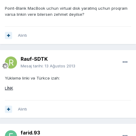
Point-Blank MacBook uchun virtual disk yaratmq uchun proqram
varsa linkin vere bilersen zehmet deyilse?
Alıntı
Rauf-SDTK
Mesaj tarihi:
13 Ağustos 2013
Yükləmə linki və Türkcə izah:
LİNK
Alıntı
farid.93