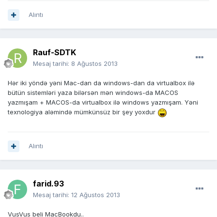
Alıntı
Rauf-SDTK
Mesaj tarihi:
8 Ağustos 2013
Hər iki yöndə yəni Mac-dan da windows-dan da virtualbox ilə
bütün sistemləri yaza bilərsən mən windows-da MACOS
yazmışam + MACOS-da virtualbox ilə windows yazmışam. Yəni
texnologiya aləmində mümkünsüz bir şey yoxdur
Alıntı
farid.93
Mesaj tarihi:
12 Ağustos 2013
VusVus beli MacBookdu..