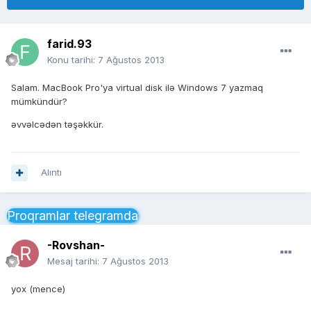
farid.93
Konu tarihi:
7 Ağustos 2013
Salam. MacBook Pro'ya virtual disk ilə Windows 7 yazmaq
mümkündür?
əvvəlcədən təşəkkür.
Alıntı
Proqramlar telegramda
-Rovshan-
Mesaj tarihi:
7 Ağustos 2013
yox (mence)