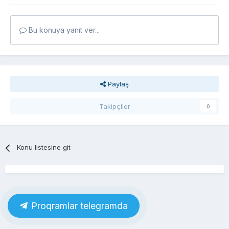
Bu konuya yanıt ver...
Paylaş
Takipçiler
0
Konu listesine git
Proqramlar telegramda