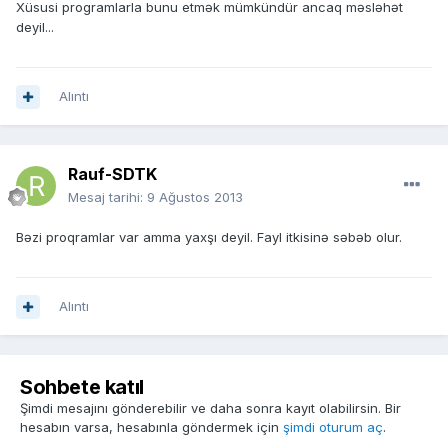
Xüsusi programlarla bunu etmək mümkündür ancaq məsləhət
deyil...
Alıntı
Rauf-SDTK
Mesaj tarihi:
9 Ağustos 2013
Bəzi proqramlar var amma yaxşı deyil. Fayl itkisinə səbəb olur.
Alıntı
Sohbete katıl
Şimdi mesajını gönderebilir ve daha sonra kayıt olabilirsin. Bir
hesabın varsa, hesabınla göndermek için
şimdi oturum aç
.