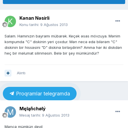
Kənan Nəsirli
Konu tarihi:
9 Ağustos 2013
Salam. Hamınızın bayramı mübarək. Keçək əsas mövzuya. Mənim
kompumda "C" diskinin yeri çoxdur. Mən necə edə bilərəm "C"
diskinin bir hissəsini "D" diskinə birləşdirim? Amma hər iki diskdən
heç bir məlumat silinməsin. Belə bir şey mümkündür?
Alıntı
Proqramlar telegramda
Męląñchølý
Mesaj tarihi:
9 Ağustos 2013
Məncə mümkün deyil