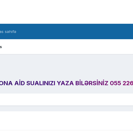
s səhifə
s
A AID SUALINIZI YAZA BILƏRSINIZ 055 226