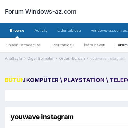
Forum Windows-az.com
Browse
Activity
Lider tablosu
windows-az.com əsa
Onlayn istifadəçilər
Lider tablosu
İdarə heyəti
Forum
AnaSayfa
Digər Bölmələr
Ordan-burdan
youwave instagram
BÜTÜN KOMPÜTER \ PLAYSTATION \ TELEFON
youwave instagram