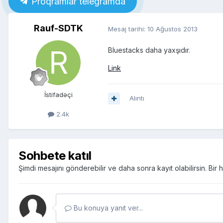
Proqramlar telegramda
Rauf-SDTK
Mesaj tarihi:
10 Ağustos 2013
Bluestacks daha yaxşıdır.
Link
İstifadəçi
Alıntı
2.4k
Sohbete katıl
Şimdi mesajını gönderebilir ve daha sonra kayıt olabilirsin. Bi
Bu konuya yanıt ver...