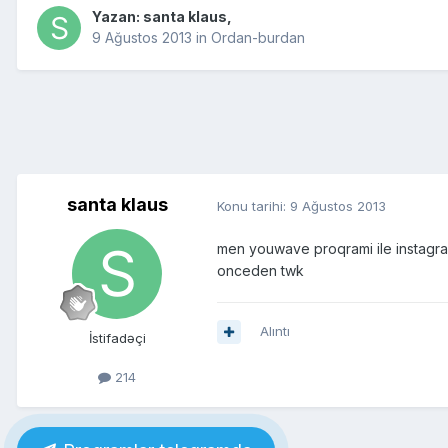
Yazan:
santa klaus
,
9 Ağustos 2013
in
Ordan-burdan
santa klaus
Konu tarihi:
9 Ağustos 2013
men youwave proqrami ile instagra
onceden twk
Alıntı
İstifadəçi
214