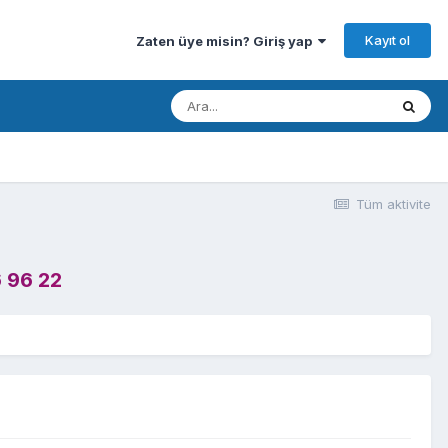
Kayıt ol
Zaten üye misin? Giriş yap
Tüm aktivite
 96 22