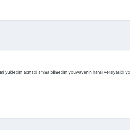
mi yukledim acmadi amma bilmedim youwavenin hansi versiyasidi youw