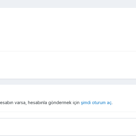
r hesabın varsa, hesabınla göndermek için
şimdi oturum aç
.