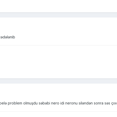
 zədələnib
elə problem olmuşdu səbəbi nero idi neronu siləndən sonra səs çıx