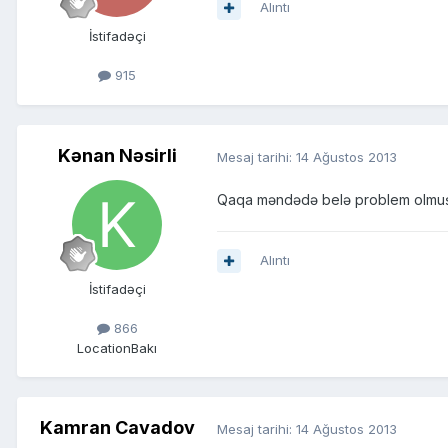
Alıntı
İstifadəçi
915
Kənan Nəsirli
Mesaj tarihi:
14 Ağustos 2013
Qaqa məndədə belə problem olmuşdu
Alıntı
İstifadəçi
866
Location
Bakı
Kamran Cavadov
Mesaj tarihi:
14 Ağustos 2013