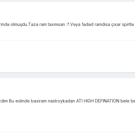
ndə olmuşdu.Təzə ram taxmısan :?.Vəya 1ədəd ramdısa çıxar spirtlə sil
zdim Bu eslinde baxiram nastroykadan ATI HIGH DEFINATION bele bi