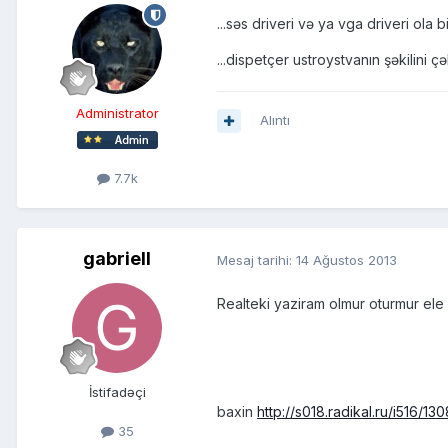
...səs driveri və ya vga driveri ola bil
...dispetçer ustroystvanın şəkilini çə
Administrator
Alıntı
7.7k
gabriell
Mesaj tarihi:
14 Ağustos 2013
Realteki yaziram olmur oturmur ele
İstifadəçi
baxin
http://s018.radikal.ru/i516/
35