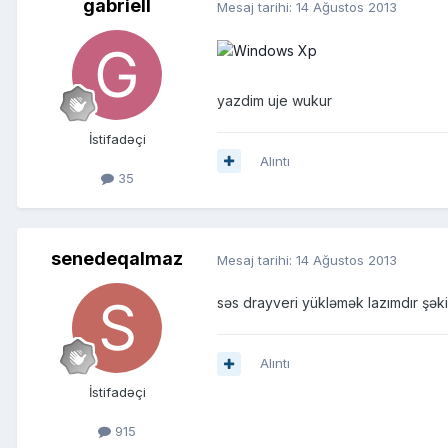
gabriell
Mesaj tarihi:
14 Ağustos 2013
yazdim uje wukur
İstifadəçi
Alıntı
35
senedeqalmaz
Mesaj tarihi:
14 Ağustos 2013
səs drayveri yükləmək lazımdır şək
Alıntı
İstifadəçi
915