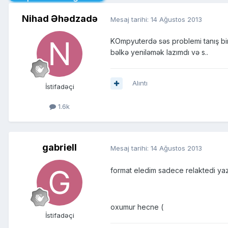
Nihad Əhədzadə
Mesaj tarihi:
14 Ağustos 2013
KOmpyuterdə səs problemi tanış biri
bəlkə yeniləmək lazımdı və s..
Alıntı
İstifadəçi
1.6k
gabriell
Mesaj tarihi:
14 Ağustos 2013
format eledim sadece relaktedi ya
oxumur hecne (
İstifadəçi