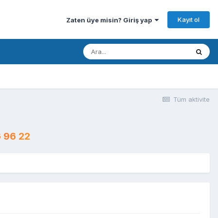
Kayıt ol
Zaten üye misin? Giriş yap
Tüm aktivite
 96 22