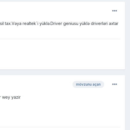
 tax.Vəya realtek`i yüklə.Driver geniusu yüklə driverləri axtar
mövzunu açan
r wey yazir