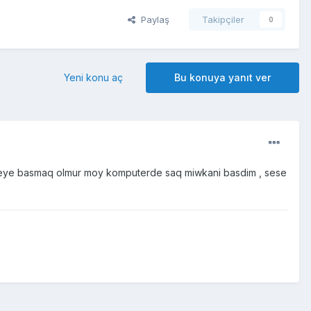
Paylaş
Takipçiler
0
Yeni konu aç
Bu konuya yanıt ver
cneye basmaq olmur moy komputerde saq miwkani basdim , sese