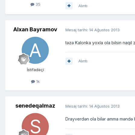
35
Alıntı
Alxan Bayramov
Mesaj tarihi:
14 Ağustos 2013
təzə Kalonka yoxla ola bilsin naqil
Alıntı
İstifadəçi
1k
senedeqalmaz
Mesaj tarihi:
14 Ağustos 2013
Drayverdən ola bilər amma məndə b