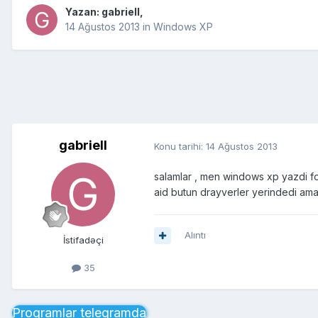
Yazan:
gabriell
,
14 Ağustos 2013
in
Windows XP
gabriell
Konu tarihi:
14 Ağustos 2013
salamlar , men windows xp yazdi 
aid butun drayverler yerindedi am
Alıntı
İstifadəçi
35
Proqramlar telegramda