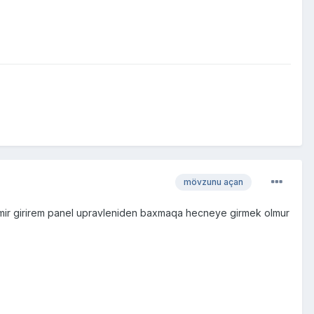
mövzunu açan
cixmir girirem panel upravleniden baxmaqa hecneye girmek olmur