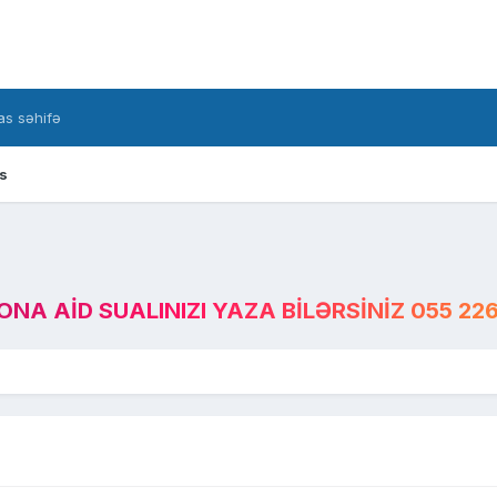
s səhifə
s
A AID SUALINIZI YAZA BILƏRSINIZ 055 226