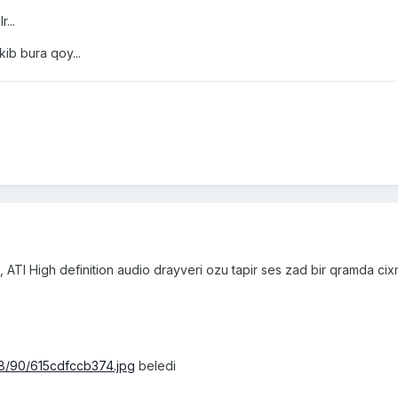
r...
kib bura qoy...
 , ATI High definition audio drayveri ozu tapir ses zad bir qramda 
1308/90/615cdfccb374.jpg
beledi