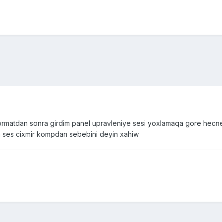
formatdan sonra girdim panel upravleniye sesi yoxlamaqa gore he
a ses cixmir kompdan sebebini deyin xahiw