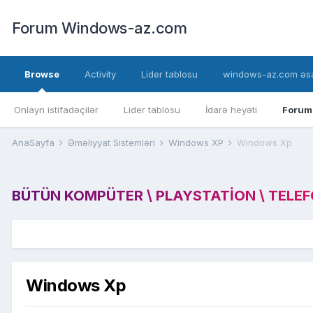
Forum Windows-az.com
Browse
Activity
Lider tablosu
windows-az.com əsa
Onlayn istifadəçilər
Lider tablosu
İdarə heyəti
Forum
AnaSayfa
Əməliyyat Sistemləri
Windows XP
Windows Xp
BÜTÜN KOMPÜTER \ PLAYSTATION \ TELEFON
Windows Xp