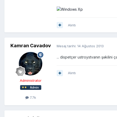
Alıntı
Kamran Cavadov
Mesaj tarihi:
14 Ağustos 2013
... dispetçer ustroystvanın şəkilini ç
Alıntı
Administrator
7.7k