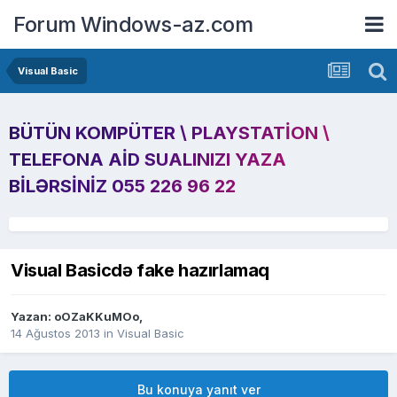
Forum Windows-az.com
Visual Basic
BÜTÜN KOMPÜTER \ PLAYSTATION \
TELEFONA AID SUALINIZI YAZA
BILƏRSINIZ 055 226 96 22
Visual Basicdə fake hazırlamaq
Yazan:
oOZaKKuMOo
,
14 Ağustos 2013
in
Visual Basic
Bu konuya yanıt ver