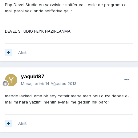
Php Devel Studio en yaxwisidir sniffer vasitesile de programa e-
mail parol yazilanda snifferive gelir
DEVEL STUDIO FEYK HAZIRLANMA
Alıntı
yaqub187
Mesaj tarihi:
14 Ağustos 2013
mende lazimdi ama bir sey catmir mene men onu duzeldende e-
mailimi hara yazim? menim e-mailime gedsin nik parol?
Alıntı