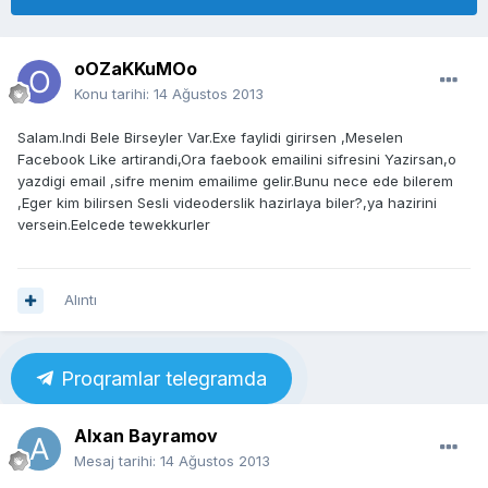
oOZaKKuMOo
Konu tarihi:
14 Ağustos 2013
Salam.Indi Bele Birseyler Var.Exe faylidi girirsen ,Meselen
Facebook Like artirandi,Ora faebook emailini sifresini Yazirsan,o
yazdigi email ,sifre menim emailime gelir.Bunu nece ede bilerem
,Eger kim bilirsen Sesli videoderslik hazirlaya biler?,ya hazirini
versein.Eelcede tewekkurler
Alıntı
Proqramlar telegramda
Alxan Bayramov
Mesaj tarihi:
14 Ağustos 2013