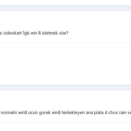
videokart 1gb win 8 isletmek olar?
ormalni win8 ucun gorek win8 testekleyen ana plata 4 chox ram ve