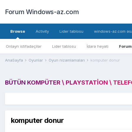
Forum Windows-az.com
Browse
Activity
Lider tablosu
windows-az.com əsa
Onlayn istifadəçilər
Lider tablosu
İdarə heyəti
Forum
AnaSayfa
Oyunlar
Oyun nizamlamaları
komputer donur
BÜTÜN KOMPÜTER \ PLAYSTATION \ TELEFON
komputer donur