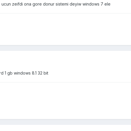
 ucun zeifdi ona gore donur sistemi deyiw windows 7 ele
d 1 gb windows 8.1 32 bit