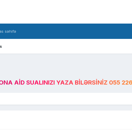
s səhifə
s
A AID SUALINIZI YAZA BILƏRSINIZ 055 226