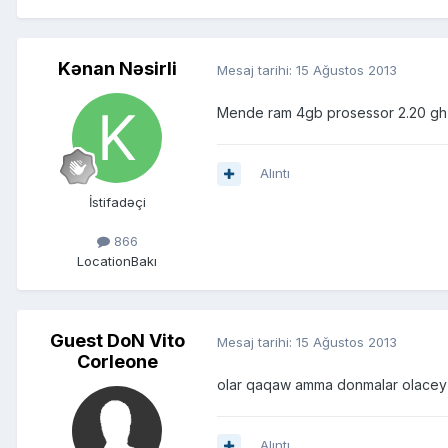
Kənan Nəsirli
Mesaj tarihi:
15 Ağustos 2013
Mende ram 4gb prosessor 2.20 ghz 
Alıntı
İstifadəçi
866
Location
Bakı
Guest DoN Vito
Mesaj tarihi:
15 Ağustos 2013
Corleone
olar qaqaw amma donmalar olacey n
Alıntı