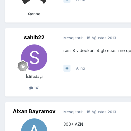
Qonaq
sahib22
Mesaj tarihi:
15 Ağustos 2013
rami 8 videokarti 4 gb etsem ne qe
Alıntı
İstifadəçi
141
Alxan Bayramov
Mesaj tarihi:
15 Ağustos 2013
300+ AZN