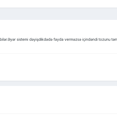
 bilər.Əyər sistemi dəyişdikdədə fayda verməzsə içindəndi tozunu tə
)