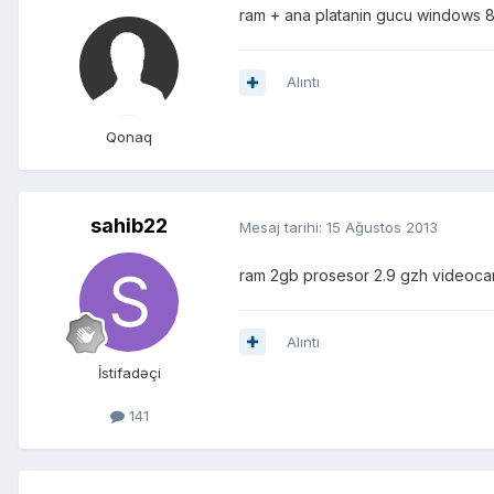
ram + ana platanin gucu windows 8
Alıntı
Qonaq
sahib22
Mesaj tarihi:
15 Ağustos 2013
ram 2gb prosesor 2.9 gzh videocar
Alıntı
İstifadəçi
141