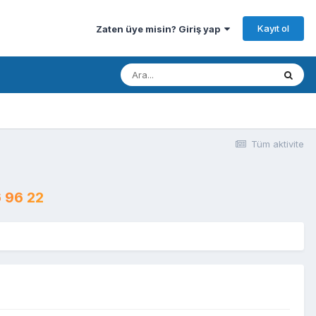
Kayıt ol
Zaten üye misin? Giriş yap
Tüm aktivite
 96 22