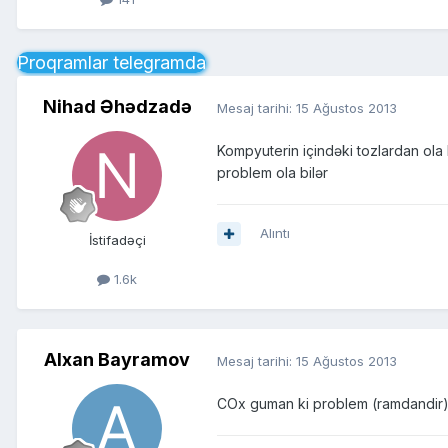
Proqramlar telegramda
Nihad Əhədzadə
Mesaj tarihi:
15 Ağustos 2013
Kompyuterin içindəki tozlardan ola
problem ola bilər
Alıntı
İstifadəçi
1.6k
Alxan Bayramov
Mesaj tarihi:
15 Ağustos 2013
COx guman ki problem (ramdandir