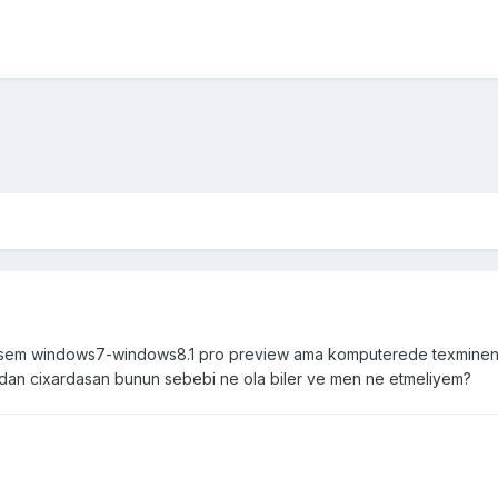
isem windows7-windows8.1 pro preview ama komputerede texminen ya
an cixardasan bunun sebebi ne ola biler ve men ne etmeliyem?