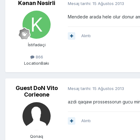
Kənan Nəsirli
Mesaj tarihi:
15 Ağustos 2013
Mendede arada hele olur donur amm
Alıntı
İstifadəçi
866
Location
Bakı
Guest DoN Vito
Mesaj tarihi:
15 Ağustos 2013
Corleone
azdi qaqaw prossessorun gucu mi
Alıntı
Qonaq