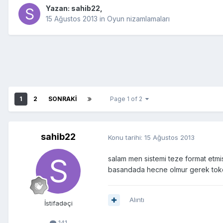
Yazan:
sahib22
,
15 Ağustos 2013
in
Oyun nizamlamaları
1
2
SONRAKI
Page 1 of 2
sahib22
Konu tarihi:
15 Ağustos 2013
salam men sistemi teze format etm
basandada hecne olmur gerek tokd
Alıntı
İstifadəçi
141