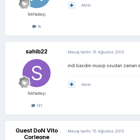
Alıntı
İstifadəçi
1k
sahib22
Mesaj tarihi:
15 Ağustos 2013
indi baxdim musiqi oxudan zaman ekr
Alıntı
İstifadəçi
141
Guest DoN Vito
Mesaj tarihi:
15 Ağustos 2013
Corleone