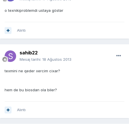
o texnikiproblemdi ustaya göstər
Alıntı
sahib22
Mesaj tarihi:
18 Ağustos 2013
texmini ne qeder xercim cixar?
hem de bu biosdan ola biler?
Alıntı