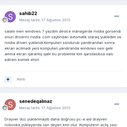
sahib22
Mesaj tarihi:
17 Ağustos 2013
salam men windows 7 yazdim device managerde nvidia gorsendi
onun driverini nvidia .com saytindan avtomatik olaraq yukledim ve
nvidia driveri yuklendi.Komputeri sondurub yandirandan sonra
ekran acilmadi yeni komputeri yandiranda windows sesi gelir
amma ekran qaranliq qalir bu problemle kim qarsilasibsa xais
edirem komek etsin
Alıntı
senedeqalmaz
Mesaj tarihi:
17 Ağustos 2013
Drayver düz yüklənmayib daha doğrusu pc-ə aid drayveri
nobooka yükləyəndə sən deyən kimi olur .Kompüterin acliş səsi