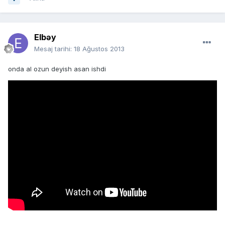
Elbəy
Mesaj tarihi:
18 Ağustos 2013
onda al ozun deyish asan ishdi