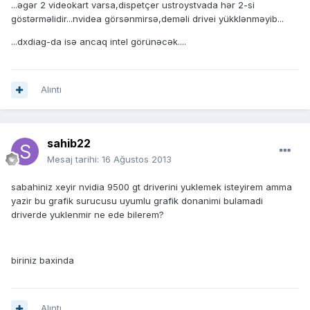
...əgər 2 videokart varsa,dispetçer ustroystvada hər 2-si
göstərməlidir...nvidea görsənmirsə,deməli drivei yükklənməyib...
...dxdiag-da isə ancaq intel görünəcək....
Alıntı
sahib22
Mesaj tarihi:
16 Ağustos 2013
sabahiniz xeyir nvidia 9500 gt driverini yuklemek isteyirem amma
yazir bu grafik surucusu uyumlu grafik donanimi bulamadi
driverde yuklenmir ne ede bilerem?
biriniz baxinda
Alıntı