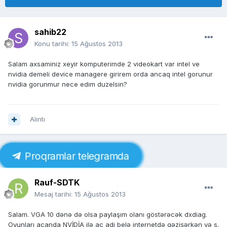
sahib22
Konu tarihi:
15 Ağustos 2013
Salam axsaminiz xeyir komputerimde 2 videokart var intel ve
nvidia demeli device managere girirem orda ancaq intel gorunur
nvidia gorunmur nece edim duzelsin?
Alıntı
Proqramlar telegramda
Rauf-SDTK
Mesaj tarihi:
15 Ağustos 2013
Salam. VGA 10 dənə də olsa paylaşım olanı göstərəcək dxdiag.
Oyunları açanda NVİDİA ilə aç adi belə internetdə gəzişərkən və s.