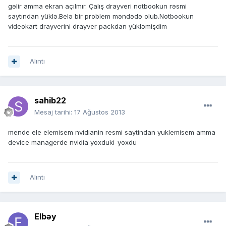
gəlir amma ekran açılmır. Çalış drayveri notbookun rəsmi
saytından yüklə.Belə bir problem məndədə olub.Notbookun
videokart drayverini drayver packdan yükləmişdim
Alıntı
sahib22
Mesaj tarihi:
17 Ağustos 2013
mende ele elemisem nvidianin resmi saytindan yuklemisem amma
device managerde nvidia yoxduki-yoxdu
Alıntı
Elbəy