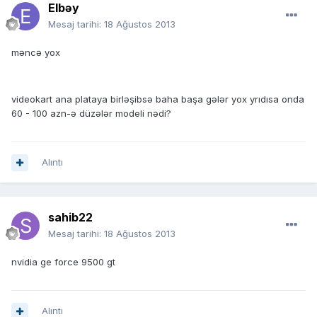
Elbəy
Mesaj tarihi:
18 Ağustos 2013
məncə yox
videokart ana plataya birləşibsə baha başa gələr yox yrıdısa onda
60 - 100 azn-ə düzələr modeli nədi?
Alıntı
sahib22
Mesaj tarihi:
18 Ağustos 2013
nvidia ge force 9500 gt
Alıntı