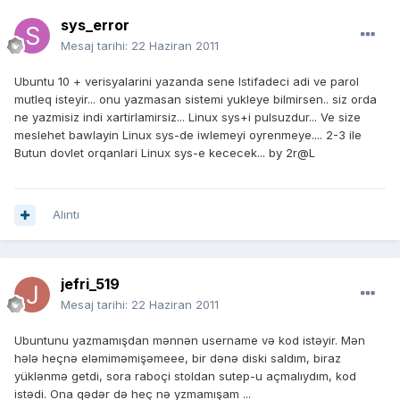
sys_error
Mesaj tarihi:
22 Haziran 2011
Ubuntu 10 + verisyalarini yazanda sene Istifadeci adi ve parol
mutleq isteyir... onu yazmasan sistemi yukleye bilmirsen.. siz orda
ne yazmisiz indi xartirlamirsiz... Linux sys+i pulsuzdur... Ve size
meslehet bawlayin Linux sys-de iwlemeyi oyrenmeye.... 2-3 ile
Butun dovlet orqanlari Linux sys-e kececek... by 2r@L
Alıntı
jefri_519
Mesaj tarihi:
22 Haziran 2011
Ubuntunu yazmamışdan mənnən username və kod istəyir. Mən
hələ heçnə eləmiməmişəmeee, bir dənə diski saldım, biraz
yüklənmə getdi, sora raboçi stoldan sutep-u açmalıydım, kod
istədi. Ona qədər də heç nə yzmamışam ...