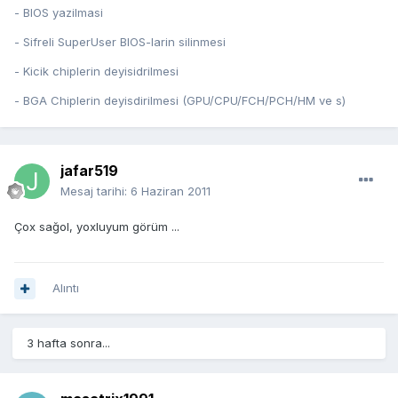
- BIOS yazilmasi
- Sifreli SuperUser BIOS-larin silinmesi
- Kicik chiplerin deyisidrilmesi
- BGA Chiplerin deyisdirilmesi (GPU/CPU/FCH/PCH/HM ve s)
jafar519
Mesaj tarihi:
6 Haziran 2011
Çox sağol, yoxluyum görüm ...
Alıntı
3 hafta sonra...