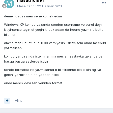
masatrix1991
Mesaj tarihi:
22 Haziran 2011
demeli qaqas men sene komek edim
Windows XP kompa yazanda senden username ve parol deyir
istiyirsense teyin et yeqin ki cox adam da hecne yazmir elbette
bilenler
amma men ubuntunun 11.00 versiyasini isletmisem onda mecburi
yazmalisan
kompu yandiramda istemir amma meslen zastavka gelende ve
basqa basqa seylerde istiyir
sende formatda ne yazmisansa o bilmirsense ola bilsin agliva
geleni yazmisan o da yaddan cixib
onda menlik deyilsen yeniden format
Alıntı