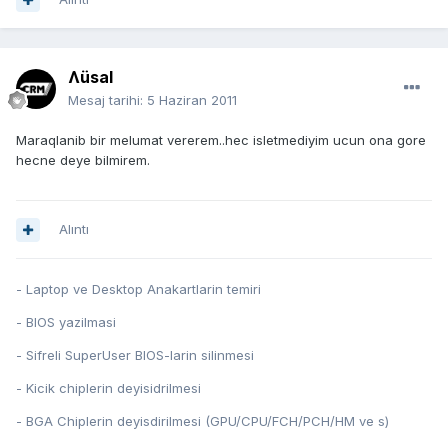
Ʌüsal
Mesaj tarihi:
5 Haziran 2011
Maraqlanib bir melumat vererem..hec isletmediyim ucun ona gore
hecne deye bilmirem.
Alıntı
- Laptop ve Desktop Anakartlarin temiri
- BIOS yazilmasi
- Sifreli SuperUser BIOS-larin silinmesi
- Kicik chiplerin deyisidrilmesi
- BGA Chiplerin deyisdirilmesi (GPU/CPU/FCH/PCH/HM ve s)