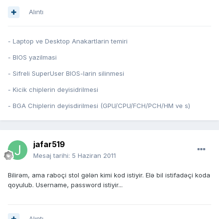
Alıntı
- Laptop ve Desktop Anakartlarin temiri
- BIOS yazilmasi
- Sifreli SuperUser BIOS-larin silinmesi
- Kicik chiplerin deyisidrilmesi
- BGA Chiplerin deyisdirilmesi (GPU/CPU/FCH/PCH/HM ve s)
jafar519
Mesaj tarihi:
5 Haziran 2011
Bilirəm, ama raboçi stol gələn kimi kod istiyir. Elə bil istifadəçi koda
qoyulub. Username, password istiyir...
Alıntı