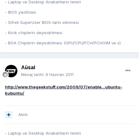
- Laptop ve Desktop Anakartlarin temiri
- BIOS yazilmasi
- Sifreli SuperUser BIOS-larin silinmesi
- Kicik chiplerin deyisidrilmesi
- BGA Chiplerin deyisdirilmesi (GPU/CPU/FCH/PCH/HM ve s)
Ʌüsal
Mesaj tarihi:
6 Haziran 2011
http://www.thegeekstuff.com/2009/07/enable...ubuntu-
kubuntu/
Alıntı
- Laptop ve Desktop Anakartlarin temiri