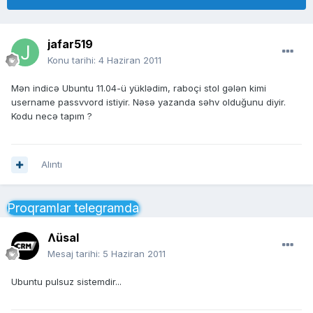
jafar519
Konu tarihi:
4 Haziran 2011
Mən indicə Ubuntu 11.04-ü yüklədim, raboçi stol gələn kimi
username passvvord istiyir. Nəsə yazanda səhv olduğunu diyir.
Kodu necə tapım ?
Alıntı
Proqramlar telegramda
Ʌüsal
Mesaj tarihi:
5 Haziran 2011
Ubuntu pulsuz sistemdir...