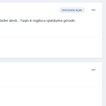
mövzunu açan
 alındı... Yəqin ki ingiliscə işlətdiyimə görədir...