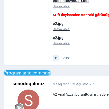
ededintesvirius-r.doc
Unavailable
Şrift dəyişəndən sonraki görünü
o2.jpg
Unavailable
o2.jpg
Unavailable
Alıntı
Proqramlar telegramda
senedeqalmaz
Mesaj tarihi:
19 Ağustos 2013
A2 Arial AzLat bu şiriftdən istifadə 