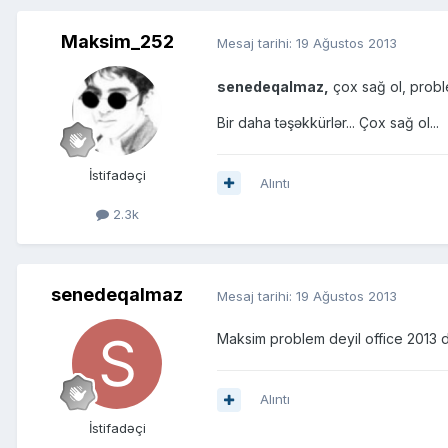
Maksim_252
Mesaj tarihi:
19 Ağustos 2013
senedeqalmaz,
çox sağ ol, proble
Bir daha təşəkkürlər... Çox sağ ol...
İstifadəçi
Alıntı
2.3k
senedeqalmaz
Mesaj tarihi:
19 Ağustos 2013
Maksim problem deyil office 2013 dil
Alıntı
İstifadəçi