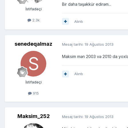
Bir daha təşəkkür edirəm...
İstifadəçi
2.3k
Alıntı
senedeqalmaz
Mesaj tarihi:
19 Ağustos 2013
Maksim mən 2003 və 2010 da yoxlam
Alıntı
İstifadəçi
915
Maksim_252
Mesaj tarihi:
19 Ağustos 2013