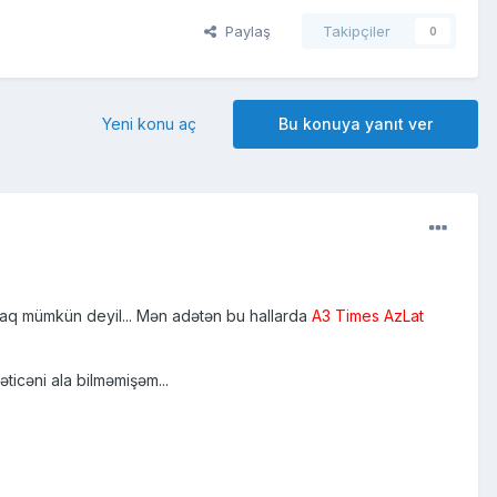
Paylaş
Takipçiler
0
Yeni konu aç
Bu konuya yanıt ver
oxumaq mümkün deyil... Mən adətən bu hallarda
A3 Times AzLat
ticəni ala bilməmişəm...