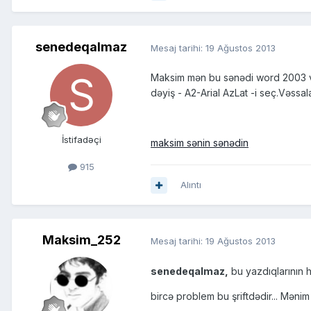
senedeqalmaz
Mesaj tarihi:
19 Ağustos 2013
Maksim mən bu sənədi word 2003 və 
dəyiş - A2-Arial AzLat -i seç.Vəssa
İstifadəçi
maksim sənin sənədin
915
Alıntı
Maksim_252
Mesaj tarihi:
19 Ağustos 2013
senedeqalmaz,
bu yazdıqlarının ha
bircə problem bu şriftdədir... Məni