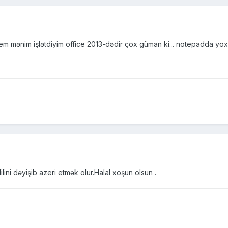
m mənim işlətdiyim office 2013-dədir çox güman ki... notepadda yoxladım
ini dəyişib azeri etmək olur.Halal xoşun olsun .