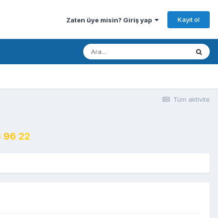
Kayıt ol
Zaten üye misin? Giriş yap
Tüm aktivite
 96 22