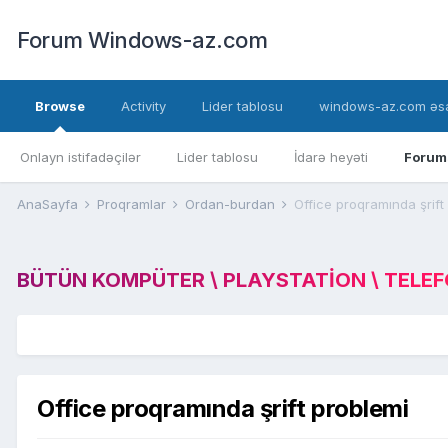
Forum Windows-az.com
Browse
Activity
Lider tablosu
windows-az.com əsa
Onlayn istifadəçilər
Lider tablosu
İdarə heyəti
Forum
AnaSayfa
Proqramlar
Ordan-burdan
Office proqramında şrift
BÜTÜN KOMPÜTER \ PLAYSTATION \ TELEFON
Office proqramında şrift problemi