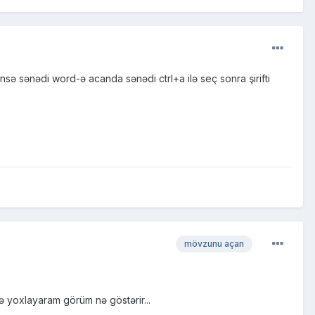
ə sənədi word-ə acanda sənədi ctrl+a ilə seç sonra şirifti
mövzunu açan
ə yoxlayaram görüm nə göstərir...