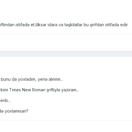
ndən istifadə et.Əksər idarə və təşkilatlar bu şirifdən istifadə edir
bunu da yoxladım, yenə alınmır...
imi Times New Roman şriftiylə yazıram...
rib...
də yoxlamısan?