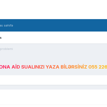
s səhifə
s
 problemi
A AID SUALINIZI YAZA BILƏRSINIZ 055 226