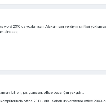
word 2010 da yoxlamışam .Maksim sən verdiyim şiriftləri yükləmisəns
lam alınacaq
mısını bilirəm, pis çıxmasın, office bacarığım yaxşıdır...
m kompüterimdə office 2013 - dür... Sabah universitetdə office 2003-d