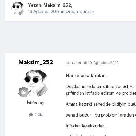
Yazan:
Maksim_252
,
19 Ağustos 2013
in
Ordan-burdan
Maksim_252
Konu tarihi:
19 Ağustos 2013
Hər kəsə salamlar...
Dostlar, məndə bir office sənədi var
şriftindən istifadə edirəm və proble
İstifadəçi
Amma hazırki sənəddə bildiyim bütün
2.3k
sənəd budur... bu problemi aradan q
İndidən təşəkkürlər...