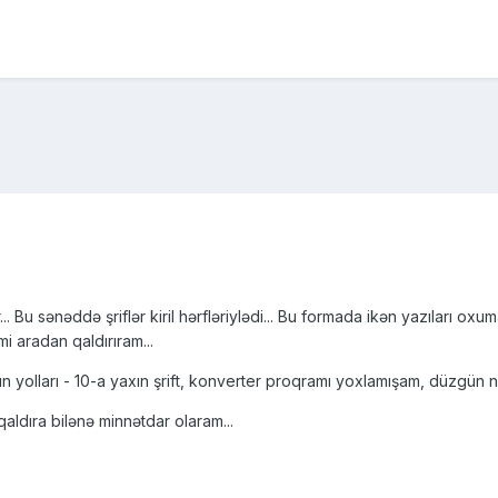
... Bu sənəddə şriflər kiril hərfləriylədi... Bu formada ikən yazıları 
mi aradan qaldırıram...
 yolları - 10-a yaxın şrift, konverter proqramı yoxlamışam, düzgün nə
aldıra bilənə minnətdar olaram...