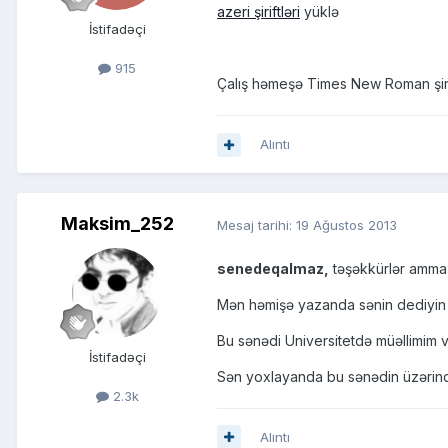
azeri şiriftləri
yüklə
İstifadəçi
915
Çalış həmeşə Times New Roman şirifti
Alıntı
Maksim_252
Mesaj tarihi:
19 Ağustos 2013
senedeqalmaz,
təşəkkürlər amma 
Mən həmişə yazanda sənin dediyin k
Bu sənədi Universitetdə müəllimim ve
İstifadəçi
Sən yoxlayanda bu sənədin üzərin
2.3k
Alıntı