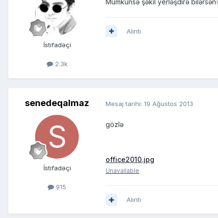
Mümkünsə şəkil yerləşdirə bilərsən
Alıntı
İstifadəçi
2.3k
senedeqalmaz
Mesaj tarihi:
19 Ağustos 2013
gözlə
office2010.jpg
İstifadəçi
Unavailable
915
Alıntı