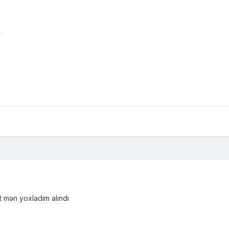
ş
et mən yoxladım alındı