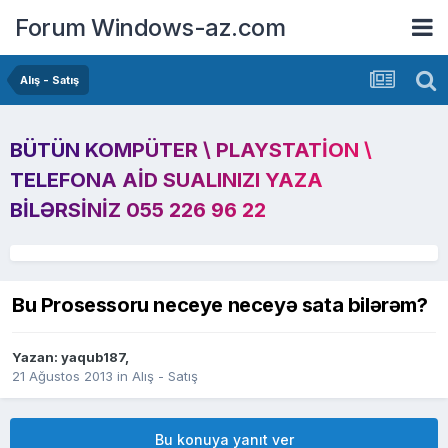
Forum Windows-az.com
Alış - Satış
BÜTÜN KOMPÜTER \ PLAYSTATION \
TELEFONA AID SUALINIZI YAZA
BILƏRSINIZ 055 226 96 22
Bu Prosessoru neceye neceyə sata bilərəm?
Yazan:
yaqub187
,
21 Ağustos 2013
in
Alış - Satış
Bu konuya yanıt ver