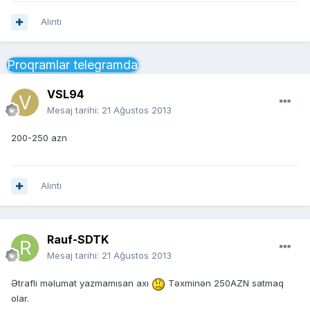
Alıntı
Proqramlar telegramda
VSL94
Mesaj tarihi:
21 Ağustos 2013
200-250 azn
Alıntı
Rauf-SDTK
Mesaj tarihi:
21 Ağustos 2013
Ətraflı məlumat yazmamısan axı
Təxminən 250AZN satmaq
olar.