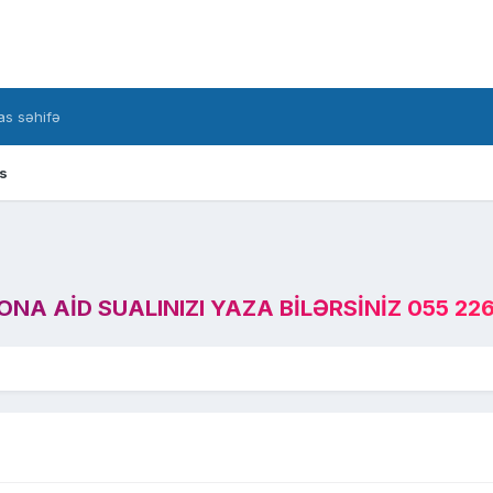
s səhifə
s
A AID SUALINIZI YAZA BILƏRSINIZ 055 226