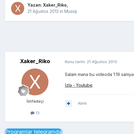
Yazan:
Xaker_Riko
,
21 Ağustos 2013
in
Musiqi
Xaker_Riko
Konu tarihi:
21 Ağustos 2013
Salam mənə bu videoda 1:19 saniyədə
İzlə - Youtube
.
İstifadəçi
Alıntı
13
Proqramlar telegramda