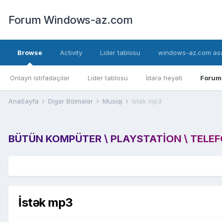
Forum Windows-az.com
Browse
Activity
Lider tablosu
windows-az.com əsa
Onlayn istifadəçilər
Lider tablosu
İdarə heyəti
Forum
AnaSayfa
Digər Bölmələr
Musiqi
İstək mp3
BÜTÜN KOMPÜTER \ PLAYSTATION \ TELEFON
İstək mp3