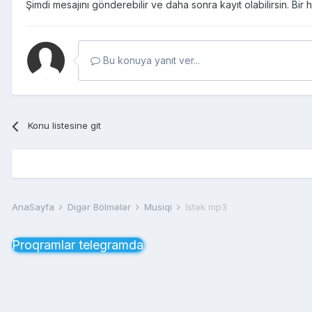
Şimdi mesajını gönderebilir ve daha sonra kayıt olabilirsin. Bi
Bu konuya yanıt ver...
Konu listesine git
AnaSayfa
Digər Bölmələr
Musiqi
İstək mp3
Proqramlar telegramda