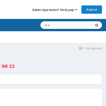
Kayıt ol
Zaten üye misin? Giriş yap
Tüm aktivite
 96 22