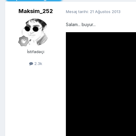
Maksim_252
Mesaj tarihi:
21 Ağustos 2013
Salam... buyur...
İstifadəçi
2.3k