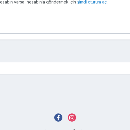
r hesabın varsa, hesabınla göndermek için
şimdi oturum aç
.