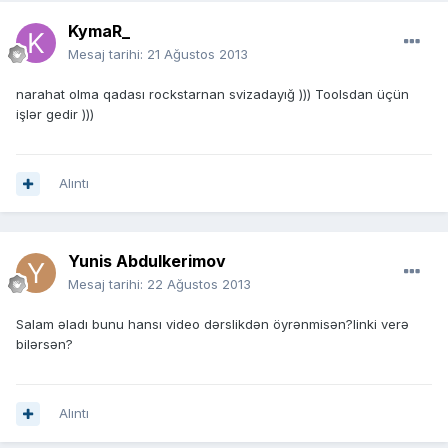
KymaR_
Mesaj tarihi:
21 Ağustos 2013
narahat olma qadası rockstarnan svizadayığ ))) Toolsdan üçün
işlər gedir )))
Alıntı
Yunis Abdulkerimov
Mesaj tarihi:
22 Ağustos 2013
Salam əladı bunu hansı video dərslikdən öyrənmisən?linki verə
bilərsən?
Alıntı