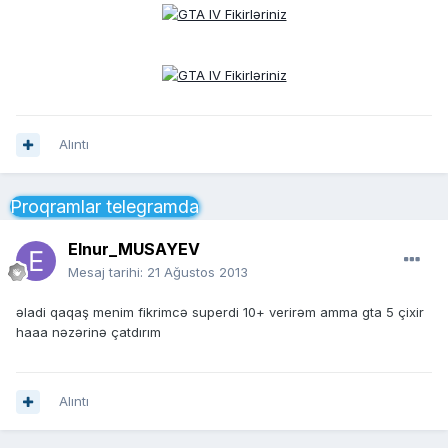
Alıntı
Proqramlar telegramda
Elnur_MUSAYEV
Mesaj tarihi:
21 Ağustos 2013
əladi qaqaş menim fikrimcə superdi 10+ verirəm amma gta 5 çixir
haaa nəzərinə çatdırım
Alıntı