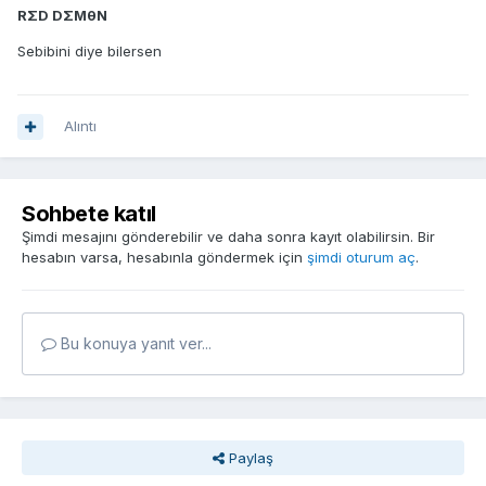
RΣD DΣMθN
Sebibini diye bilersen
Alıntı
Sohbete katıl
Şimdi mesajını gönderebilir ve daha sonra kayıt olabilirsin. Bir
hesabın varsa, hesabınla göndermek için
şimdi oturum aç
.
Bu konuya yanıt ver...
Paylaş