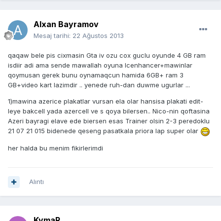
Alxan Bayramov
Mesaj tarihi:
22 Ağustos 2013
qaqaw bele pis cixmasin Gta iv ozu cox guclu oyunde 4 GB ram
isdiir adi ama sende mawallah oyuna Icenhancer+mawinlar
qoymusan gerek bunu oynamaqcun hamida 6GB+ ram 3
GB+video kart lazimdir .. yenede ruh-dan duwme ugurlar ...
1)mawina azerice plakatlar vursan ela olar hansisa plakati edit-
leye bakcell yada azercell ve s qoya bilersen.. Nico-nin qoftasina
Azeri bayragi elave ede biersen esas Trainer olsin 2-3 peredoklu
21 07 21 015 bidenede qeseng pasatkala priora lap super olar
her halda bu menim fikirlerimdi
Alıntı
KymaR_