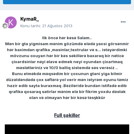
KymaR_
Konu tarihi:
21 Ağustos 2013
Ilk öncə hər kəsə Salam..
Mən bir gta yigmisam mənim gözümdə elədə yaxsi görsənmir
hər baximdan qrafika ,masinlar,textrular və s... istəyərdimki
mövzunu oxuyan hər bir kəs səkillərə baxaraq bir nəticə
çixardsinlar nəyi əlave edmek neyi oyundan çixartmaq
məslətləriniz və 10/0 balliq sistemdə səs verəsiz ..
Bunu etməkdə məqsədim bir çoxunun gtani yiga bilmir
düzəldəndədə çox səflərə yol verir mən istyrəm oyunu təmiz
hazir edib sayta buraxmaq .Bəziləridə bundan istifadə edib
qrafika qosaraq satirlar mənim elə bir fikrim yoxdu dəstək
olan və olmayan hər bir kəsə təsşkkür
Full şəkillər