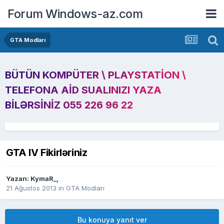
Forum Windows-az.com
GTA Modları
BÜTÜN KOMPÜTER \ PLAYSTATION \
TELEFONA AID SUALINIZI YAZA
BILƏRSINIZ 055 226 96 22
GTA IV Fikirləriniz
Yazan:
KymaR_
,
21 Ağustos 2013
in
GTA Modları
Bu konuya yanıt ver