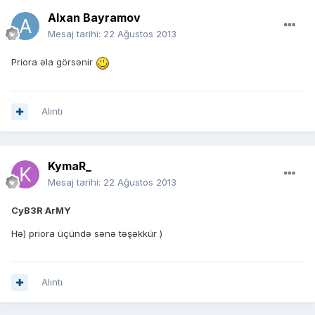
Alxan Bayramov
Mesaj tarihi:
22 Ağustos 2013
Priora əla görsənir
Alıntı
KymaR_
Mesaj tarihi:
22 Ağustos 2013
CyB3R ArMY
Hə) priora üçündə sənə təşəkkür )
Alıntı