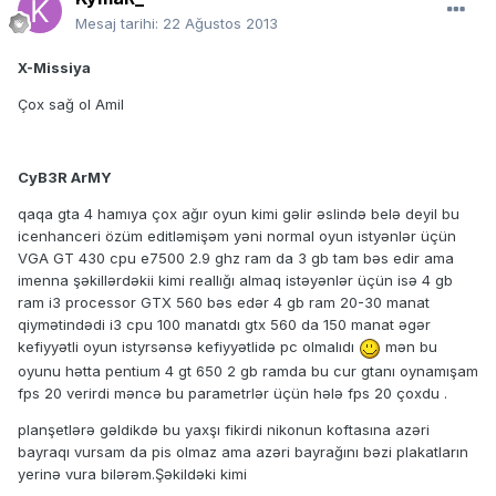
Mesaj tarihi:
22 Ağustos 2013
X-Missiya
Çox sağ ol Amil
CyB3R ArMY
qaqa gta 4 hamıya çox ağır oyun kimi gəlir əslində belə deyil bu
icenhanceri özüm editləmişəm yəni normal oyun istyənlər üçün
VGA GT 430 cpu e7500 2.9 ghz ram da 3 gb tam bəs edir ama
imenna şəkillərdəkii kimi reallığı almaq istəyənlər üçün isə 4 gb
ram i3 processor GTX 560 bəs edər 4 gb ram 20-30 manat
qiymətindədi i3 cpu 100 manatdı gtx 560 da 150 manat əgər
kefiyyətli oyun istyrsənsə kefiyyətlidə pc olmalıdı
mən bu
oyunu hətta pentium 4 gt 650 2 gb ramda bu cur gtanı oynamışam
fps 20 verirdi məncə bu parametrlər üçün hələ fps 20 çoxdu .
planşetlərə gəldikdə bu yaxşı fikirdi nikonun koftasına azəri
bayraqı vursam da pis olmaz ama azəri bayrağını bəzi plakatların
yerinə vura bilərəm.Şəkildəki kimi