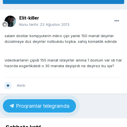
Elit-killer
Konu tarihi:
23 Ağustos 2013
salam dostlar kompyuterin mikro çipi yanıb 150 manat deyirlər
düzəlməyə düz deyirlər notbukdu toşiba. xahiş köməklik edində
videokartanın çipidi 150 manat istəyirlər amma 1 dostum var idi hal
hazırda esgerlikdedi o 30 manata dəyişirdi nə deyirsiz bu işə?
Alıntı
Proqramlar telegramda