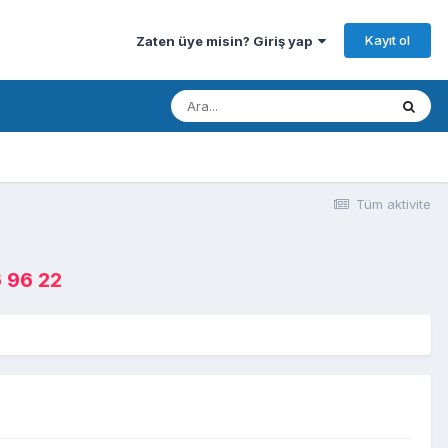
Kayıt ol
Zaten üye misin? Giriş yap
Tüm aktivite
 96 22