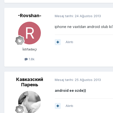
-Rovshan-
Mesaj tarihi:
24 Ağustos 2013
iphone ne vaxtdan android olub ki
Alıntı
İstifadəçi
1.8k
Кавказский
Mesaj tarihi:
25 Ağustos 2013
Парень
android ee ozde))
Alıntı