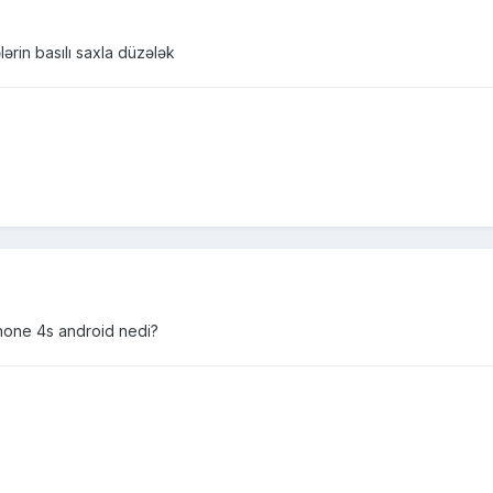
ərin basılı saxla düzələk
hone 4s android nedi?