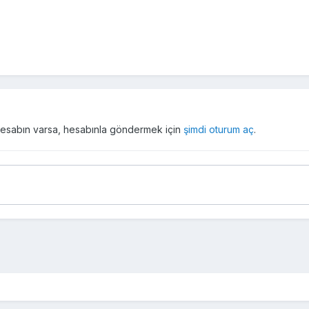
r hesabın varsa, hesabınla göndermek için
şimdi oturum aç
.