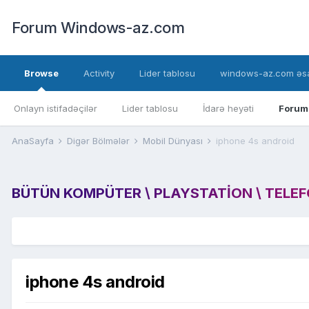
Forum Windows-az.com
Browse
Activity
Lider tablosu
windows-az.com əsa
Onlayn istifadəçilər
Lider tablosu
İdarə heyəti
Forum
AnaSayfa
Digər Bölmələr
Mobil Dünyası
iphone 4s android
BÜTÜN KOMPÜTER \ PLAYSTATION \ TELEFON
iphone 4s android