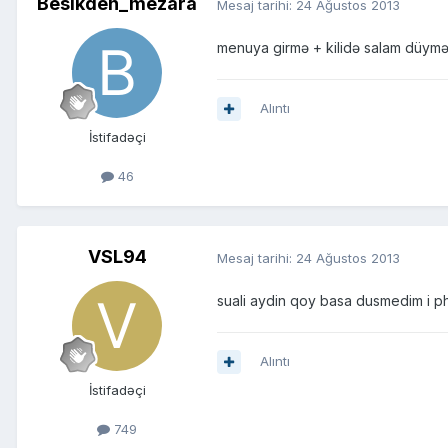
Besikden_mezara
Mesaj tarihi:
24 Ağustos 2013
menuya girmə + kilidə salam düyməl
Alıntı
İstifadəçi
46
VSL94
Mesaj tarihi:
24 Ağustos 2013
suali aydin qoy basa dusmedim i p
Alıntı
İstifadəçi
749