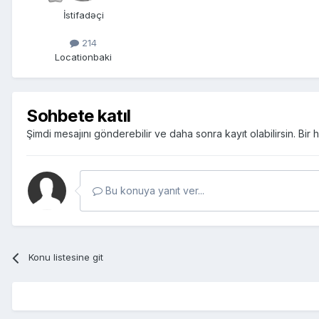
İstifadəçi
214
Location
baki
Sohbete katıl
Şimdi mesajını gönderebilir ve daha sonra kayıt olabilirsin. Bi
Bu konuya yanıt ver...
Konu listesine git