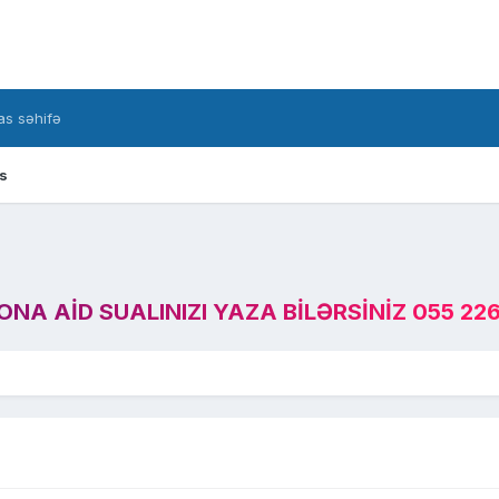
s səhifə
s
A AID SUALINIZI YAZA BILƏRSINIZ 055 226