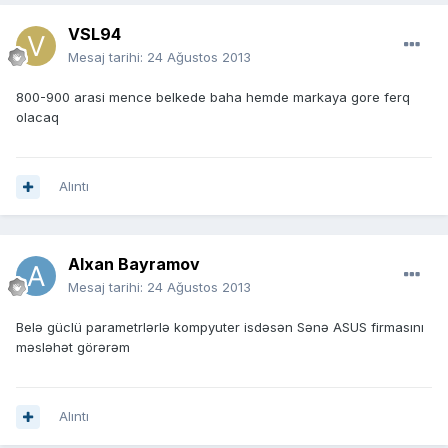
VSL94
Mesaj tarihi:
24 Ağustos 2013
800-900 arasi mence belkede baha hemde markaya gore ferq
olacaq
Alıntı
Alxan Bayramov
Mesaj tarihi:
24 Ağustos 2013
Belə güclü parametrlərlə kompyuter isdəsən Sənə ASUS firmasını
məsləhət görərəm
Alıntı