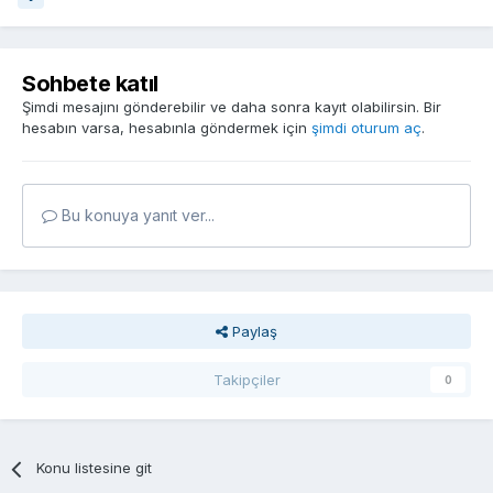
Sohbete katıl
Şimdi mesajını gönderebilir ve daha sonra kayıt olabilirsin. Bir
hesabın varsa, hesabınla göndermek için
şimdi oturum aç
.
Bu konuya yanıt ver...
Paylaş
Takipçiler
0
Konu listesine git