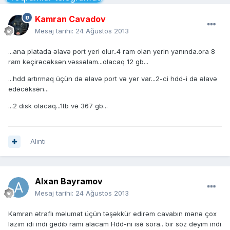
Kamran Cavadov
Mesaj tarihi:
24 Ağustos 2013
...ana platada əlavə port yeri olur..4 ram olan yerin yanında.ora 8
ram keçirəcəksən.vəssəlam...olacaq 12 gb...
...hdd artırmaq üçün də əlavə port və yer var...2-ci hdd-i də əlavə
edəcəksən...
...2 disk olacaq...1tb və 367 gb...
Alıntı
Alxan Bayramov
Mesaj tarihi:
24 Ağustos 2013
Kamran ətraflı məlumat üçün təşəkkür edirəm cavabın mənə çox
lazım idi indi gedib ramı alacam Hdd-nı isə sora.. bir söz deyim indi