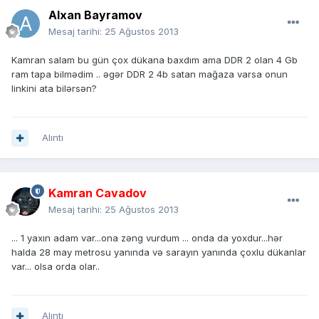
Alxan Bayramov
Mesaj tarihi:
25 Ağustos 2013
Kamran salam bu gün çox dükana baxdım ama DDR 2 olan 4 Gb
ram tapa bilmədim .. əgər DDR 2 4b satan mağaza varsa onun
linkini ata bilərsən?
Alıntı
Kamran Cavadov
Mesaj tarihi:
25 Ağustos 2013
... 1 yaxın adam var...ona zəng vurdum ... onda da yoxdur...hər
halda 28 may metrosu yanında və sarayın yanında çoxlu dükanlar
var... olsa orda olar..
Alıntı