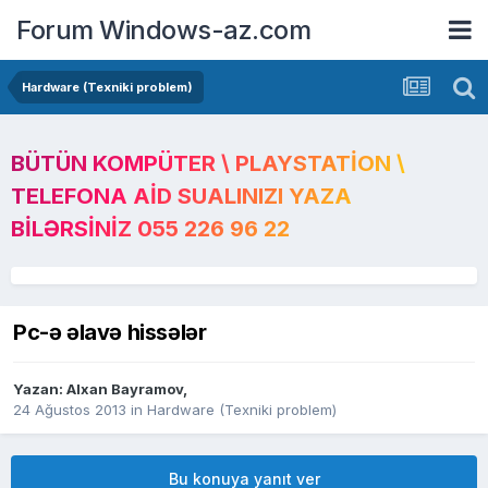
Forum Windows-az.com
Hardware (Texniki problem)
BÜTÜN KOMPÜTER \ PLAYSTATION \
TELEFONA AID SUALINIZI YAZA
BILƏRSINIZ 055 226 96 22
Pc-ə əlavə hissələr
Yazan:
Alxan Bayramov
,
24 Ağustos 2013
in
Hardware (Texniki problem)
Bu konuya yanıt ver