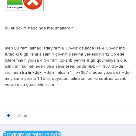
bular pc-im haqqında məlumatlardır
mən
Bu ramı
almaq isdəyirəm 8 Gb-dır özümdə isə 4 Gb-dır indi
tutaq ki 8 gb ramı alsam 4 gb-nin üzərinə yerləşdirib 12 Gb edə
bilərəmmi ? yoxsa 4 Gb ramı çıxarıb yerinə 8 gb qoymalıyam onu
bilmirəm kömək edən olsa sevinərəm birdə HDD-ım 367 Gb-dır
indi mən
Bu linkdəki
Hdd-nı alsam 1 Tb+367 olacaq yoxsa öz Hdd-
mı çıxarıb yerinə 1 Tb lıq qoyacam bilmirəm bu iki sualıma cavab
verən olsa çox sevinərəm
Alıntı
Proqramlar telegramda