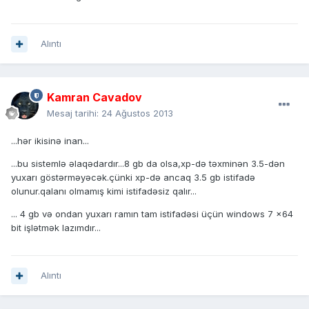
Alıntı
Kamran Cavadov
Mesaj tarihi:
24 Ağustos 2013
...hər ikisinə inan...
...bu sistemlə əlaqədardır...8 gb da olsa,xp-də təxminən 3.5-dən
yuxarı göstərməyəcək.çünki xp-də ancaq 3.5 gb istifadə
olunur.qalanı olmamış kimi istifadəsiz qalır...
... 4 gb və ondan yuxarı ramın tam istifadəsi üçün windows 7 x64
bit işlətmək lazımdır...
Alıntı