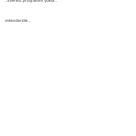
...Everest proqramını yüklə...
videodərslik...