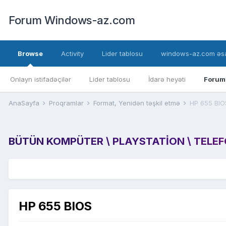
Forum Windows-az.com
Browse
Activity
Lider tablosu
windows-az.com əsa
Onlayn istifadəçilər
Lider tablosu
İdarə heyəti
Forum
AnaSayfa
Proqramlar
Format, Yenidən təşkil etmə
HP 655 BIO
BÜTÜN KOMPÜTER \ PLAYSTATION \ TELEFON
HP 655 BIOS