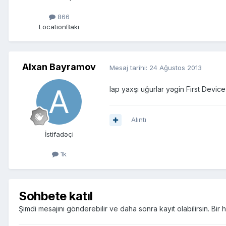
866
Location
Bakı
Alxan Bayramov
Mesaj tarihi:
24 Ağustos 2013
lap yaxşı uğurlar yəgin First Dev
Alıntı
İstifadəçi
1k
Sohbete katıl
Şimdi mesajını gönderebilir ve daha sonra kayıt olabilirsin. Bi