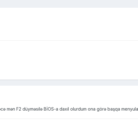
cə mən F2 düyməsilə BİOS-a daxil olurdum ona görə başqa menyular gə