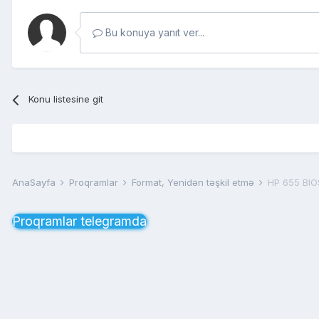
Bu konuya yanıt ver...
Konu listesine git
AnaSayfa
Proqramlar
Format, Yenidən təşkil etmə
HP 655 BIO
Proqramlar telegramda