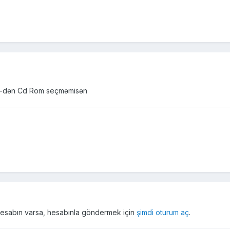
ice-dən Cd Rom seçməmisən
r hesabın varsa, hesabınla göndermek için
şimdi oturum aç
.