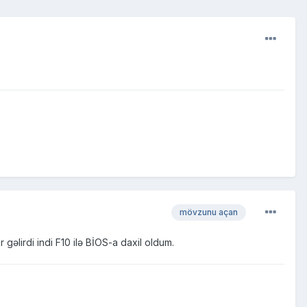
mövzunu açan
lirdi indi F10 ilə BİOS-a daxil oldum.