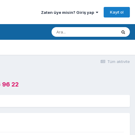
Kayıt ol
Zaten üye misin? Giriş yap
Tüm aktivite
 96 22