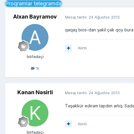
Proqramlar telegramda
Alxan Bayramov
Mesaj tarihi:
24 Ağustos 2013
qaqaş bios-dan şəkil çək qoy bura
Alıntı
İstifadəçi
1k
Kənan Nəsirli
Mesaj tarihi:
24 Ağustos 2013
Təşəkkür edirəm tapdım artıq. Sadə
Alıntı
İstifadəçi