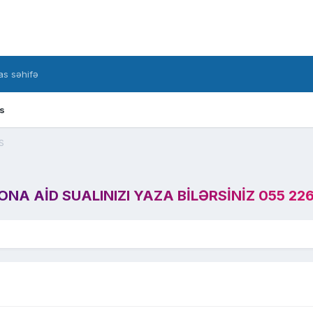
s səhifə
s
S
A AID SUALINIZI YAZA BILƏRSINIZ 055 226