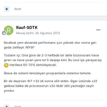
Alıntı
Rauf-SDTK
Mesaj tarihi:
26 Ağustos 2013
Noutbuk yeni alınanda performans çox yüksək olur sonra get-
gedə zəifləyir. NİYƏ?
Tozlanır içi. Ona görə də 2-3 həftədə bir dəfə tozsovuranı hava
girən və hava çıxan yerə tut 5 dəqiqə kimi. Bu üsul işə yarayacaq
Hardasa 65-70% təmizləyəcək.
Əlavə də sistemi təmizləyən proqramlarla sistemivi təmizlə.
Bir də deyirsən W7 x32 idi sonra x64 etdim. Əgər üstündə x32
gəlibsə bəlkə də processorun x32-likdir x64 yazmağın xeyiri
yoxdur.
Alıntı