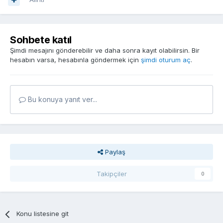
Sohbete katıl
Şimdi mesajını gönderebilir ve daha sonra kayıt olabilirsin. Bir
hesabın varsa, hesabınla göndermek için
şimdi oturum aç
.
Bu konuya yanıt ver...
Paylaş
Takipçiler
0
Konu listesine git