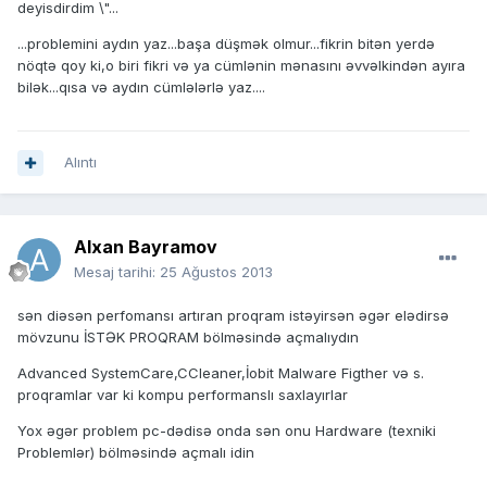
deyisdirdim \"...
...problemini aydın yaz...başa düşmək olmur...fikrin bitən yerdə
nöqtə qoy ki,o biri fikri və ya cümlənin mənasını əvvəlkindən ayıra
bilək...qısa və aydın cümlələrlə yaz....
Alıntı
Alxan Bayramov
Mesaj tarihi:
25 Ağustos 2013
sən diəsən perfomansı artıran proqram istəyirsən əgər elədirsə
mövzunu İSTƏK PROQRAM bölməsində açmalıydın
Advanced SystemCare,CCleaner,İobit Malware Figther və s.
proqramlar var ki kompu performanslı saxlayırlar
Yox əgər problem pc-dədisə onda sən onu Hardware (texniki
Problemlər) bölməsində açmalı idin