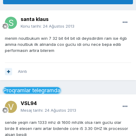
santa klaus
Konu tarihi:
24 Ağustos 2013
menim noutbukum win 7 32 bit 64 bit idi deyisdirdim ram ise 4gb
amma noutbuk ilk alinanda cox guclu idi onu nece bepa edib
performasin artira bilerem
Alıntı
Proqramlar telegramda
VSL94
Mesaj tarihi:
24 Ağustos 2013
sende yeqin ram 1333 mhz di 1600 mhzlik olsa ram guclu olar
birde 8 elesen rami artar bidende core i5 3.30 GHZ lik processor
alsan besdi