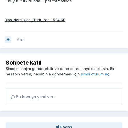
....buyur...türk dilində ... pdf formatında ...
Bios_derslikler__Turk_.rar - 524 KB
Alıntı
Sohbete katıl
Şimdi mesajını gönderebilir ve daha sonra kayıt olabilirsin. Bir
hesabın varsa, hesabınla göndermek için
şimdi oturum aç
.
Bu konuya yanıt ver...
Paylaş