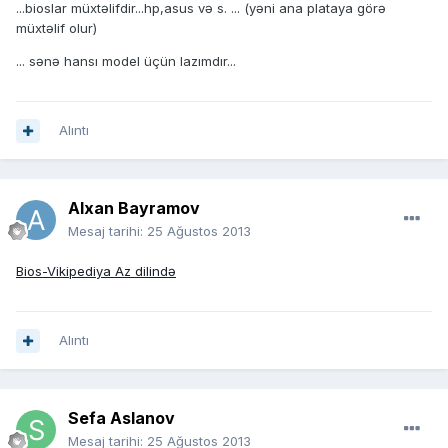
...bioslar müxtəlifdir...hp,asus və s. ... (yəni ana plataya görə
müxtəlif olur)
... sənə hansı model üçün lazımdır...
Alıntı
Alxan Bayramov
Mesaj tarihi:
25 Ağustos 2013
Bios-Vikipediya Az dilində
Alıntı
Sefa Aslanov
Mesaj tarihi:
25 Ağustos 2013