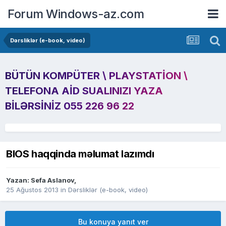
Forum Windows-az.com
Dərsliklər (e-book, video)
BÜTÜN KOMPÜTER \ PLAYSTATION \
TELEFONA AID SUALINIZI YAZA
BILƏRSINIZ 055 226 96 22
BIOS haqqinda məlumat lazımdı
Yazan:
Sefa Aslanov
,
25 Ağustos 2013
in
Dərsliklər (e-book, video)
Bu konuya yanıt ver