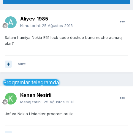
Aliyev-1985
Konu tarihi:
25 Ağustos 2013
Salam hamiya Nokia E51 lock code dushub bunu neche acmaq
olar?
Alıntı
Proqramlar telegramda
Kənan Nəsirli
Mesaj tarihi:
25 Ağustos 2013
Jaf və Nokia Unlocker proqramları ilə.