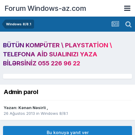
Forum Windows-az.com
Windows 8/8.1
BÜTÜN KOMPÜTER \ PLAYSTATION \
TELEFONA AID SUALINIZI YAZA
BILƏRSINIZ 055 226 96 22
Admin parol
Yazan:
Kənan Nəsirli
,
26 Ağustos 2013
in
Windows 8/8.1
Bu konuya yanıt ver