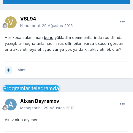
VSL94
Konu tarihi:
29 Ağustos 2013
Hər kəsə salam mən
bunu
yüklədim commentlərində rus dilində
yazışıblar heçnə anlamadım rus dilln bilən varsa oxusun görsün
onu aktiv etməyə ehtiyac var ya yox ya da ki, aktiv etmək olar?
Alıntı
Proqramlar telegramda
Alxan Bayramov
Mesaj tarihi:
29 Ağustos 2013
Aktiv olub diyesen