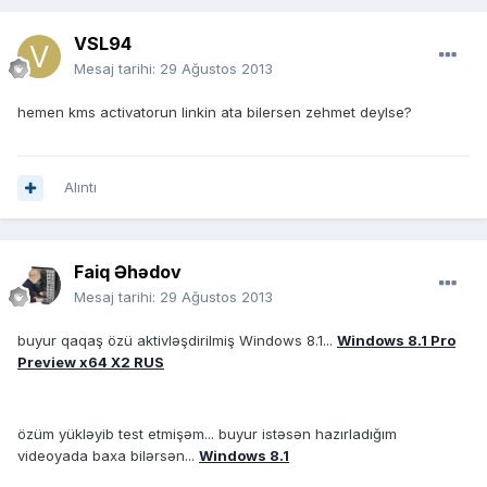
VSL94
Mesaj tarihi:
29 Ağustos 2013
hemen kms activatorun linkin ata bilersen zehmet deylse?
Alıntı
Faiq Əhədov
Mesaj tarihi:
29 Ağustos 2013
buyur qaqaş özü aktivləşdirilmiş Windows 8.1...
Windows 8.1 Pro
Preview x64 X2 RUS
özüm yükləyib test etmişəm... buyur istəsən hazırladığım
videoyada baxa bilərsən...
Windows 8.1