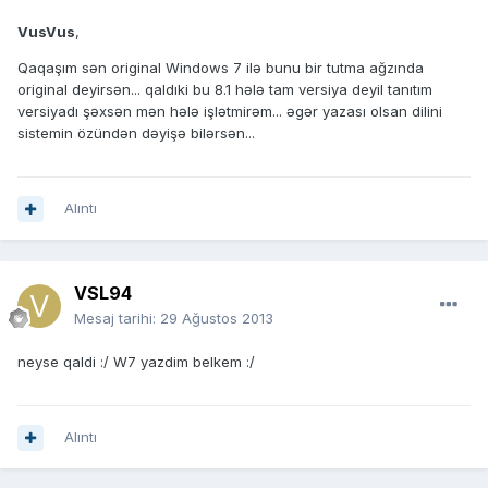
VusVus
,
Qaqaşım sən original Windows 7 ilə bunu bir tutma ağzında
original deyirsən... qaldıki bu 8.1 hələ tam versiya deyil tanıtım
versiyadı şəxsən mən hələ işlətmirəm... əgər yazası olsan dilini
sistemin özündən dəyişə bilərsən...
Alıntı
VSL94
Mesaj tarihi:
29 Ağustos 2013
neyse qaldi :/ W7 yazdim belkem :/
Alıntı