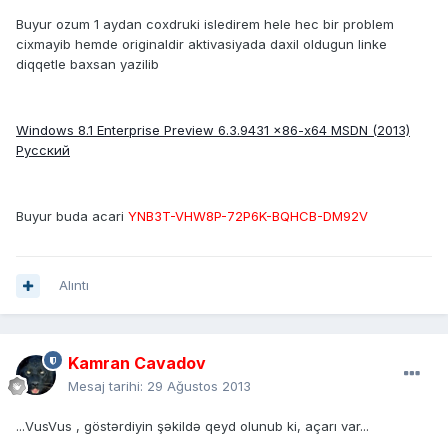
Buyur ozum 1 aydan coxdruki isledirem hele hec bir problem
cixmayib hemde originaldir aktivasiyada daxil oldugun linke
diqqetle baxsan yazilib
Windows 8.1 Enterprise Preview 6.3.9431 x86-x64 MSDN (2013)
Русский
Buyur buda acari
YNB3T-VHW8P-72P6K-BQHCB-DM92V
Alıntı
Kamran Cavadov
Mesaj tarihi:
29 Ağustos 2013
...VusVus , göstərdiyin şəkildə qeyd olunub ki, açarı var...