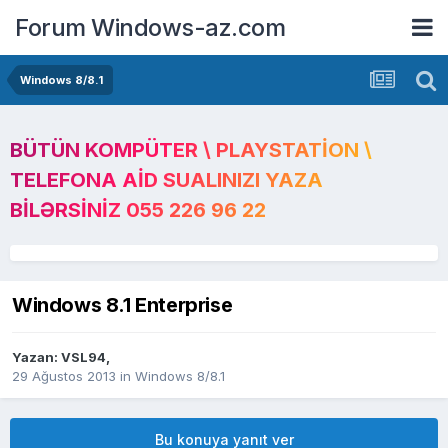
Forum Windows-az.com
Windows 8/8.1
BÜTÜN KOMPÜTER \ PLAYSTATION \
TELEFONA AID SUALINIZI YAZA
BILƏRSINIZ 055 226 96 22
Windows 8.1 Enterprise
Yazan:
VSL94
,
29 Ağustos 2013
in
Windows 8/8.1
Bu konuya yanıt ver