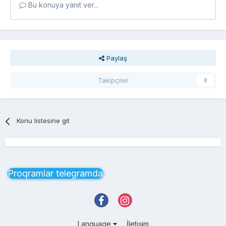
Bu konuya yanıt ver...
Paylaş
Takipçiler
0
Konu listesine git
Proqramlar telegramda
Language
İletişim