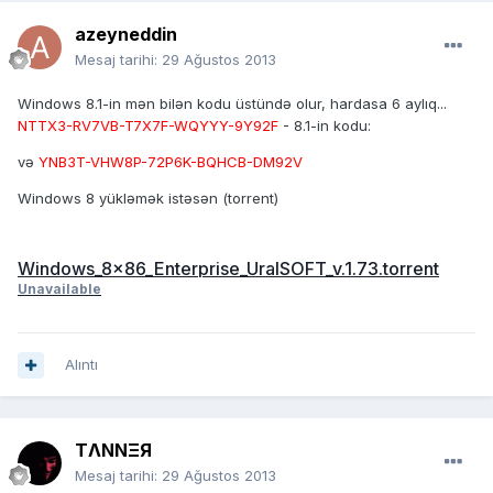
azeyneddin
Mesaj tarihi:
29 Ağustos 2013
Windows 8.1-in mən bilən kodu üstündə olur, hardasa 6 aylıq...
NTTX3-RV7VB-T7X7F-WQYYY-9Y92F
- 8.1-in kodu:
və
YNB3T-VHW8P-72P6K-BQHCB-DM92V
Windows 8 yükləmək istəsən (torrent)
Windows_8x86_Enterprise_UralSOFT_v.1.73.torrent
Unavailable
Alıntı
TΛNNΞЯ
Mesaj tarihi:
29 Ağustos 2013