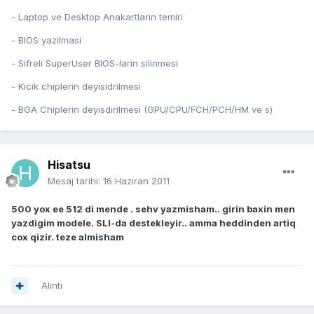
- Laptop ve Desktop Anakartlarin temiri
- BIOS yazilmasi
- Sifreli SuperUser BIOS-larin silinmesi
- Kicik chiplerin deyisidrilmesi
- BGA Chiplerin deyisdirilmesi (GPU/CPU/FCH/PCH/HM ve s)
Hisatsu
Mesaj tarihi:
16 Haziran 2011
500 yox ee 512 di mende . sehv yazmisham.. girin baxin men
yazdigim modele. SLI-da destekleyir.. amma heddinden artiq
cox qizir. teze almisham
Alıntı