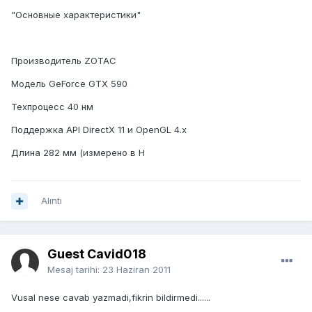
"Основные характеристики"
Производитель ZOTAC
Модель GeForce GTX 590
Техпроцесс 40 нм
Поддержка API DirectX 11 и OpenGL 4.x
Длина 282 мм (измерено в Н
Alıntı
Guest Cavid018
Mesaj tarihi:
23 Haziran 2011
Vusal nese cavab yazmadi,fikrin bildirmedi......