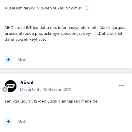
Vusal kim deyirki 512-den yuxari bit olmur ?-))
MHZ sureti BiT ise daha cox informasiya oture bilir (daxili qurgular
arasinda) rusca propusknaya spasobnost deyilir......Daha cox bit
daha yuksek keyfiyyet
Alıntı
Ʌüsal
Mesaj tarihi:
15 Haziran 2011
sen vga ucun 512-den yuxai olan tapsan mene de
Alıntı