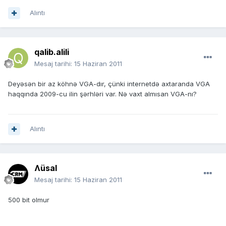
Alıntı
qalib.alili
Mesaj tarihi:
15 Haziran 2011
Deyəsən bir az köhnə VGA-dır, çünki internetdə axtaranda VGA
haqqında 2009-cu ilin şərhləri var. Nə vaxt almısan VGA-nı?
Alıntı
Ʌüsal
Mesaj tarihi:
15 Haziran 2011
500 bit olmur