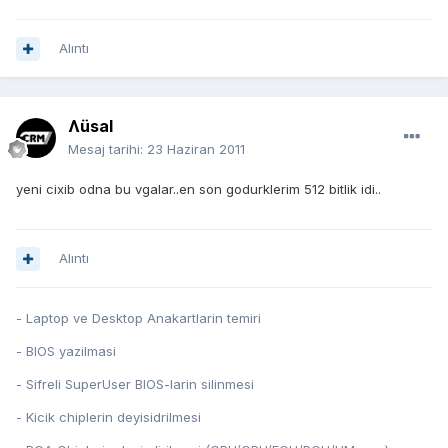
Alıntı
Ʌüsal
Mesaj tarihi:
23 Haziran 2011
yeni cixib odna bu vgalar..en son godurklerim 512 bitlik idi..
Alıntı
- Laptop ve Desktop Anakartlarin temiri
- BIOS yazilmasi
- Sifreli SuperUser BIOS-larin silinmesi
- Kicik chiplerin deyisidrilmesi