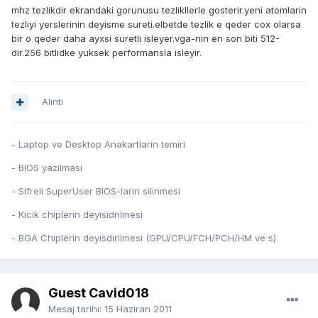
mhz tezlikdir ekrandaki gorunusu tezlikllerle gosterir.yeni atomlarin
tezliyi yerslerinin deyisme sureti.elbetde tezlik e qeder cox olarsa
bir o qeder daha ayxsi suretli isleyer.vga-nin en son biti 512-
dir.256 bitlidke yuksek performansla isleyir.
Alıntı
- Laptop ve Desktop Anakartlarin temiri
- BIOS yazilmasi
- Sifreli SuperUser BIOS-larin silinmesi
- Kicik chiplerin deyisidrilmesi
- BGA Chiplerin deyisdirilmesi (GPU/CPU/FCH/PCH/HM ve s)
Guest Cavid018
Mesaj tarihi:
15 Haziran 2011