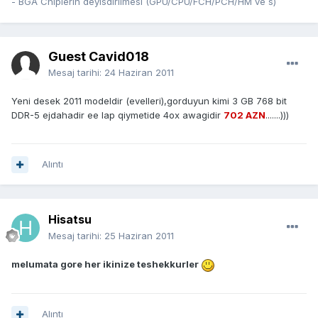
- BGA Chiplerin deyisdirilmesi (GPU/CPU/FCH/PCH/HM ve s)
Guest Cavid018
Mesaj tarihi:
24 Haziran 2011
Yeni desek 2011 modeldir (evelleri),gorduyun kimi 3 GB 768 bit
DDR-5 ejdahadir ee lap qiymetide 4ox awagidir
702 AZN
.......)))
Alıntı
Hisatsu
Mesaj tarihi:
25 Haziran 2011
melumata gore her ikinize teshekkurler
Alıntı