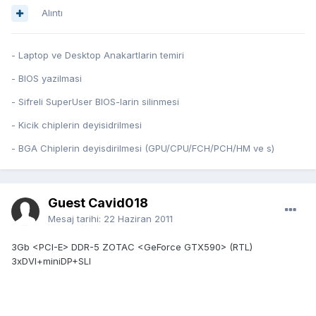
Alıntı
- Laptop ve Desktop Anakartlarin temiri
- BIOS yazilmasi
- Sifreli SuperUser BIOS-larin silinmesi
- Kicik chiplerin deyisidrilmesi
- BGA Chiplerin deyisdirilmesi (GPU/CPU/FCH/PCH/HM ve s)
Guest Cavid018
Mesaj tarihi:
22 Haziran 2011
3Gb <PCI-E> DDR-5 ZOTAC <GeForce GTX590> (RTL)
3xDVI+miniDP+SLI