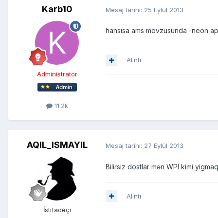
Karb10
Mesaj tarihi:
25 Eylül 2013
hansisa ams movzusunda -neon apz
Alıntı
Administrator
11.2k
AQIL_ISMAYIL
Mesaj tarihi:
27 Eylül 2013
Bilirsiz dostlar mən WPI kimi yigmaq
Alıntı
İstifadəçi