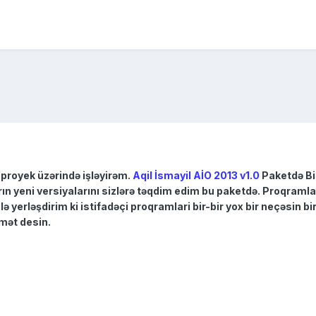
 proyek üzərində işləyirəm.
Aqil İsmayil AİO 2013 v1.0
Paketdə Bi
 yeni versiyalarını sizlərə təqdim edim bu paketdə. Proqramla
lə yerləşdirim ki istifadəçi proqramlari bir-bir yox bir neçəsin 
hmət desin.