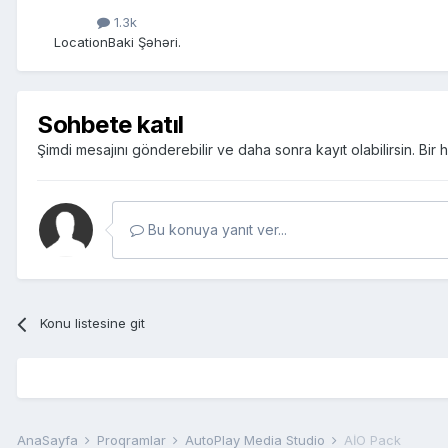
1.3k
Location
Baki Şəhəri.
Sohbete katıl
Şimdi mesajını gönderebilir ve daha sonra kayıt olabilirsin. Bi
Bu konuya yanıt ver...
Konu listesine git
AnaSayfa
Proqramlar
AutoPlay Media Studio
AİO Pack