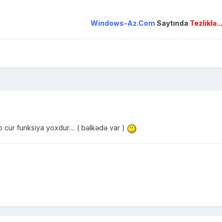
Windows-Az.Com
Saytında
Tezliklə..
cür funksiya yoxdur.... ( bəlkədə var )