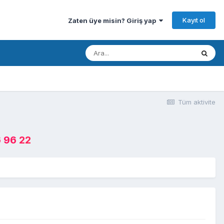
Kayıt ol
Zaten üye misin? Giriş yap
Tüm aktivite
 96 22