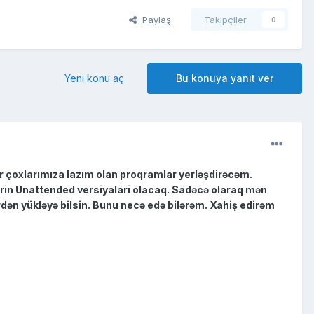
Paylaş
Takipçiler
0
Yeni konu aç
Bu konuya yanıt ver
r çoxlarımıza lazım olan proqramlar yerləşdirəcəm.
rin Unattended versiyalari olacaq. Sadəcə olaraq mən
birdən yükləyə bilsin. Bunu necə edə bilərəm. Xahiş edirəm