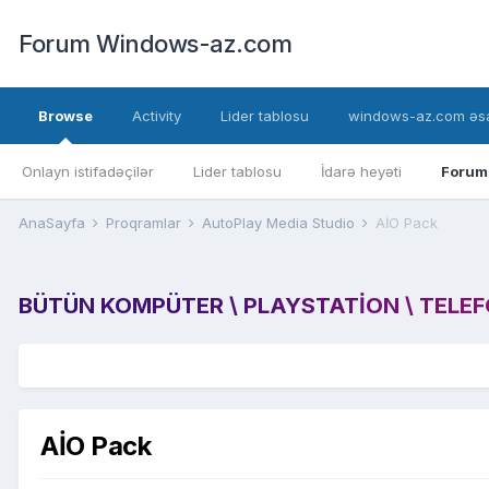
Forum Windows-az.com
Browse
Activity
Lider tablosu
windows-az.com əsa
Onlayn istifadəçilər
Lider tablosu
İdarə heyəti
Forum
AnaSayfa
Proqramlar
AutoPlay Media Studio
AİO Pack
BÜTÜN KOMPÜTER \ PLAYSTATION \ TELEFON
AİO Pack