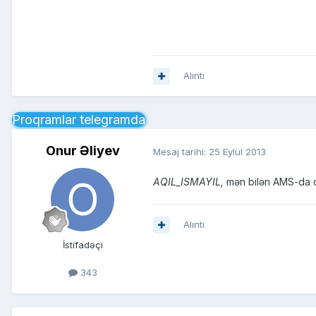
Alıntı
Proqramlar telegramda
Onur Əliyev
Mesaj tarihi:
25 Eylül 2013
AQIL_ISMAYIL,
mən bilən AMS-da o 
Alıntı
İstifadəçi
343