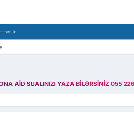
s səhifə
s
A AID SUALINIZI YAZA BILƏRSINIZ 055 226