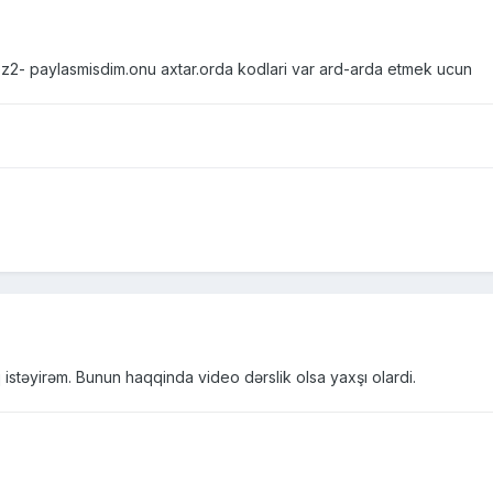
2- paylasmisdim.onu axtar.orda kodlari var ard-arda etmek ucun
 istəyirəm. Bunun haqqinda video dərslik olsa yaxşı olardi.