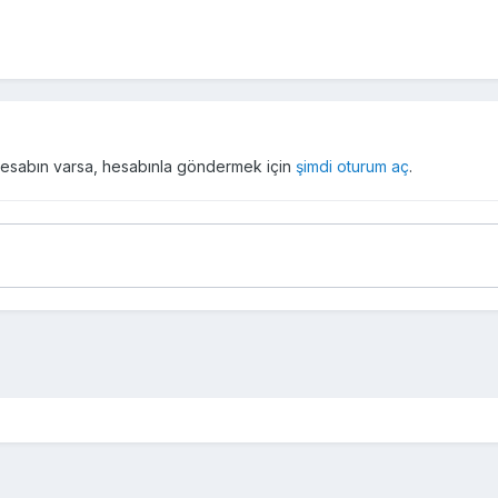
r hesabın varsa, hesabınla göndermek için
şimdi oturum aç
.