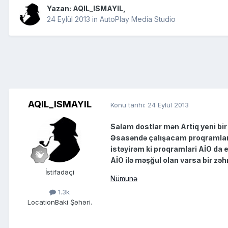
Yazan:
AQIL_ISMAYIL
,
24 Eylül 2013
in
AutoPlay Media Studio
AQIL_ISMAYIL
Konu tarihi:
24 Eylül 2013
Salam dostlar mən Artiq yeni bir
Əsasəndə çalışacam proqramların
istəyirəm ki proqramlari AİO da e
AİO ilə məşğul olan varsa bir zə
İstifadəçi
Nümunə
1.3k
Location
Baki Şəhəri.