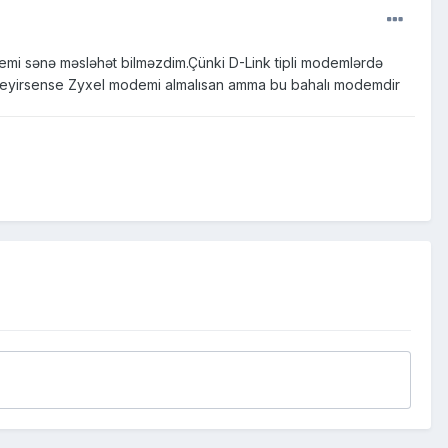
emi sənə məsləhət bilməzdim.Çünki D-Link tipli modemlərdə
steyirsense Zyxel modemi almalısan amma bu bahalı modemdir