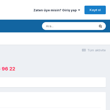
Kayıt ol
Zaten üye misin? Giriş yap
Tüm aktivite
 96 22