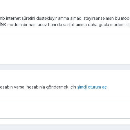
b internet sürətini dəstəkləyir amma almaq istəyirsənsə mən bu mod
P-LİNK modemidir həm ucuz həm də sərfəli amma daha güclü modem i
r hesabın varsa, hesabınla göndermek için
şimdi oturum aç
.