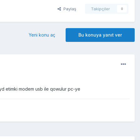
Paylaş
Takipçiler
0
Yeni konu aç
Bu konuya yanıt ver
eyd etimki modem usb ile qowulur pc-ye