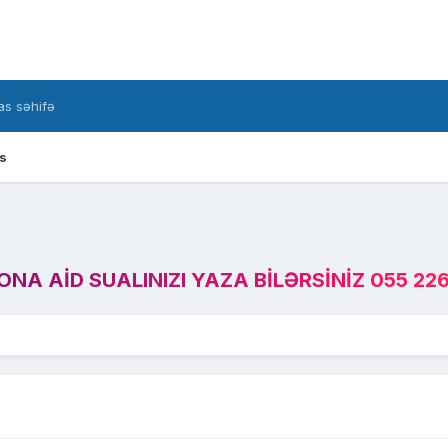
s səhifə
s
A AID SUALINIZI YAZA BILƏRSINIZ 055 226