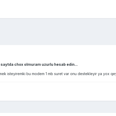
 saytda chox olmuram uzurlu hesab edin...
lmek isteyiremki bu modem 1 mb suret var onu destekleyir ya yox q