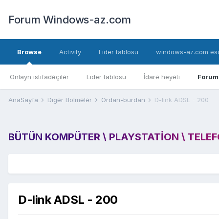
Forum Windows-az.com
Browse
Activity
Lider tablosu
windows-az.com əsa
Onlayn istifadəçilər
Lider tablosu
İdarə heyəti
Forum
AnaSayfa
Digər Bölmələr
Ordan-burdan
D-link ADSL - 200
BÜTÜN KOMPÜTER \ PLAYSTATION \ TELEFON
D-link ADSL - 200