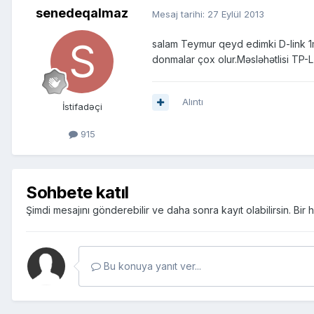
senedeqalmaz
Mesaj tarihi:
27 Eylül 2013
salam Teymur qeyd edimki D-link 1m
donmalar çox olur.Məsləhətlisi T
Alıntı
İstifadəçi
915
Sohbete katıl
Şimdi mesajını gönderebilir ve daha sonra kayıt olabilirsin. Bi
Bu konuya yanıt ver...