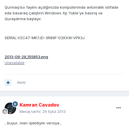
Qurmaq:Iso faylını açdığınızda kompüterimdə avtomatik istifadə
edə basaraq çalıştırın.Windows Xp Yükle'ye basırıq və
Quraşdırma başlayır.
SERİAL:V2C47-MK7JD-3R89F-D2KXW-VPK3J
2013-09-29_155853.png
Unavailable
Alıntı
Kamran Cavadov
Mesaj tarihi:
29 Eylül 2013
...buyur...mən işlətdiyim versiya...