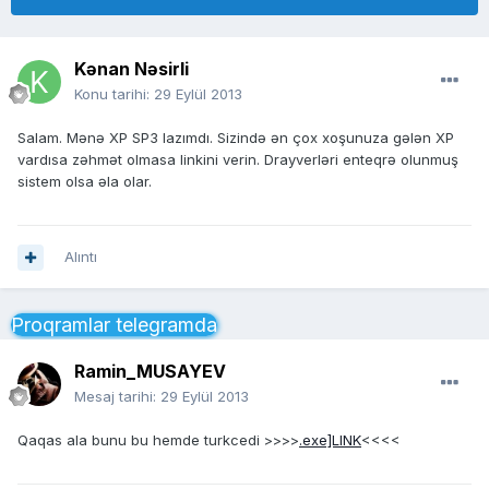
Kənan Nəsirli
Konu tarihi:
29 Eylül 2013
Salam. Mənə XP SP3 lazımdı. Sizində ən çox xoşunuza gələn XP
vardısa zəhmət olmasa linkini verin. Drayverləri enteqrə olunmuş
sistem olsa əla olar.
Alıntı
Proqramlar telegramda
Ramin_MUSAYEV
Mesaj tarihi:
29 Eylül 2013
Qaqas ala bunu bu hemde turkcedi >>>>
.exe]LINK
<<<<