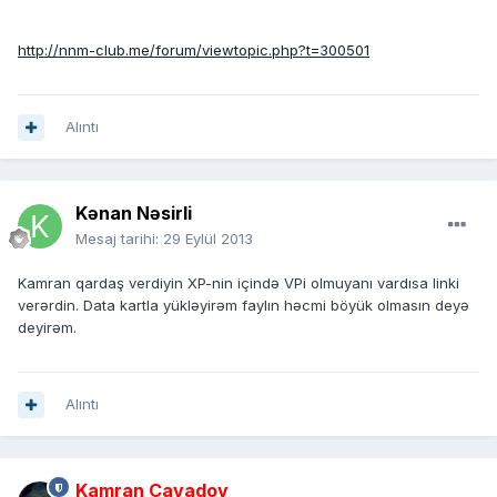
http://nnm-club.me/forum/viewtopic.php?t=300501
Alıntı
Kənan Nəsirli
Mesaj tarihi:
29 Eylül 2013
Kamran qardaş verdiyin XP-nin içində VPi olmuyanı vardısa linki
verərdin. Data kartla yükləyirəm faylın həcmi böyük olmasın deyə
deyirəm.
Alıntı
Kamran Cavadov