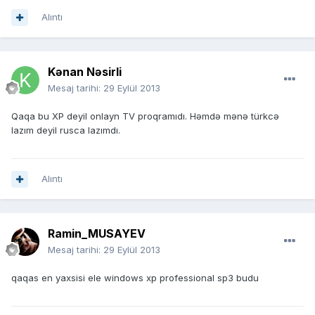
Alıntı
Kənan Nəsirli
Mesaj tarihi:
29 Eylül 2013
Qaqa bu XP deyil onlayn TV proqramıdı. Həmdə mənə türkcə
lazım deyil rusca lazımdı.
Alıntı
Ramin_MUSAYEV
Mesaj tarihi:
29 Eylül 2013
qaqas en yaxsisi ele windows xp professional sp3 budu