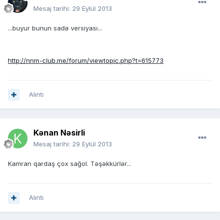
Mesaj tarihi:
29 Eylül 2013
...buyur bunun sadə versiyası...
http://nnm-club.me/forum/viewtopic.php?t=615773
Alıntı
Kənan Nəsirli
Mesaj tarihi:
29 Eylül 2013
Kamran qardaş çox sağol. Təşəkkürlər...
Alıntı