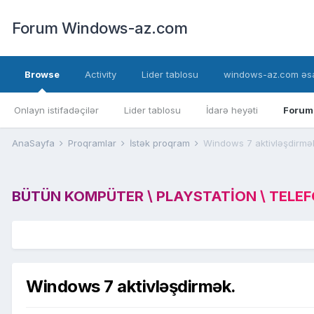
Forum Windows-az.com
Browse
Activity
Lider tablosu
windows-az.com əsa
Onlayn istifadəçilər
Lider tablosu
İdarə heyəti
Forum
AnaSayfa
Proqramlar
İstək proqram
Windows 7 aktivləşdirmə
BÜTÜN KOMPÜTER \ PLAYSTATION \ TELEFON
Windows 7 aktivləşdirmək.