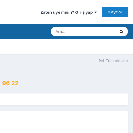
Kayıt ol
Zaten üye misin? Giriş yap
Tüm aktivite
 96 22