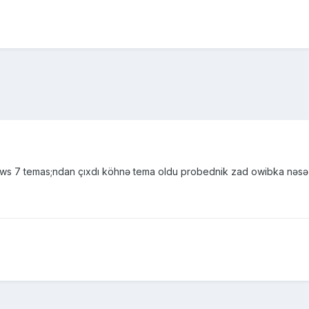
ws 7 temas;ndan çıxdı köhnə tema oldu probednik zad owibka nəsə