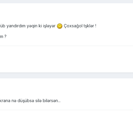
üb yandırdım yəqin ki işləyər
Çoxsağol tşklər !
əm ?
rana nə düşübsə silə bilərsən...