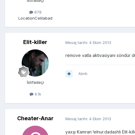
İstifadəçi
878
Location
Celilabad
Elit-killer
Mesaj tarihi:
4 Ekim 2013
remove vatla aktivasiyanı söndür
Alıntı
İstifadəçi
6.1k
Cheater-Anar
Mesaj tarihi:
4 Ekim 2013
yaxşı Kamran !elnur.dadashli Elit-k