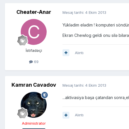
Cheater-Anar
Mesaj tarihi:
4 Ekim 2013
Yüklədim elədim ! komputeri söndür
Ekran Chewlog geldi onu silə bilər
İstifadəçi
Alıntı
69
Kamran Cavadov
Mesaj tarihi:
4 Ekim 2013
...aktivasiya başa çatandan sonra,ek
Alıntı
Administrator