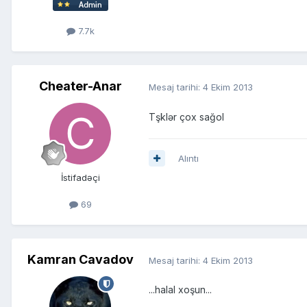
7.7k
Cheater-Anar
Mesaj tarihi:
4 Ekim 2013
Tşklər çox sağol
Alıntı
İstifadəçi
69
Kamran Cavadov
Mesaj tarihi:
4 Ekim 2013
...halal xoşun...