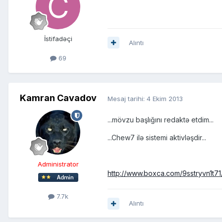
İstifadəçi
Alıntı
69
Kamran Cavadov
Mesaj tarihi:
4 Ekim 2013
...mövzu başlığını redaktə etdim...
...Chew7 ilə sistemi aktivləşdir...
Administrator
http://www.boxca.com/9sstryvn1t71
7.7k
Alıntı