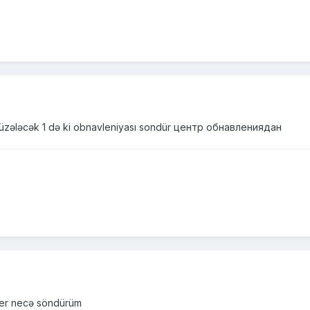
 düzələcək 1 də ki obnavleniyası sondür центр обнавлениядан
iller necə söndürüm