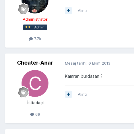
Alıntı
Administrator
7.7k
Cheater-Anar
Mesaj tarihi:
6 Ekim 2013
Kamran burdasan ?
Alıntı
İstifadəçi
69