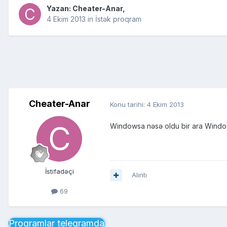
Yazan:
Cheater-Anar
,
4 Ekim 2013
in
İstək proqram
Cheater-Anar
Konu tarihi:
4 Ekim 2013
Windowsa nəsə oldu bir ara Windo
İstifadəçi
Alıntı
69
Proqramlar telegramda