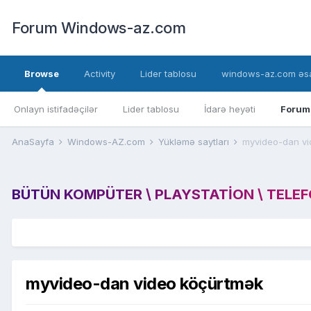
Forum Windows-az.com
Browse
Activity
Lider tablosu
windows-az.com əsa
Onlayn istifadəçilər
Lider tablosu
İdarə heyəti
Forum
AnaSayfa
Windows-AZ.com
Yükləmə saytları
myvideo-dan vi
BÜTÜN KOMPÜTER \ PLAYSTATION \ TELEFON
myvideo-dan video köçürtmək