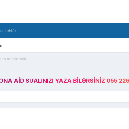
s səhifə
s
deo köçürtmək
A AID SUALINIZI YAZA BILƏRSINIZ 055 226