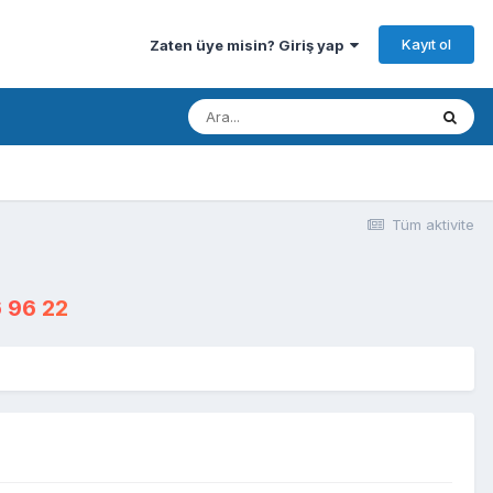
Kayıt ol
Zaten üye misin? Giriş yap
Tüm aktivite
 96 22