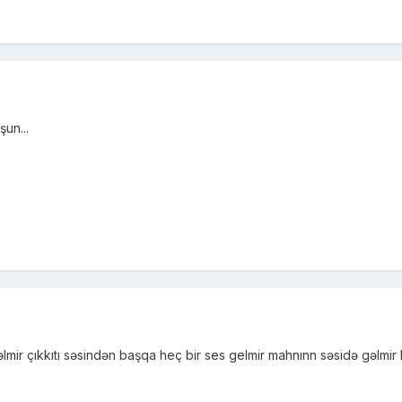
şun...
əlmir çıkkıtı səsindən başqa heç bir ses gelmir mahnınn səsidə gəlmi