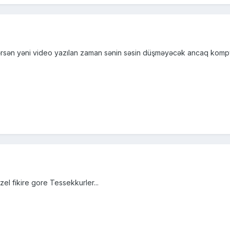
rsən yəni video yazılan zaman sənin səsin düşməyəcək ancaq kompy
el fikire gore Tessekkurler...