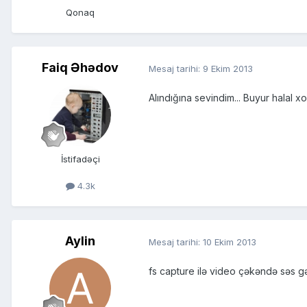
Qonaq
Faiq Əhədov
Mesaj tarihi:
9 Ekim 2013
Alındığına sevindim... Buyur halal xo
İstifadəçi
4.3k
Aylin
Mesaj tarihi:
10 Ekim 2013
fs capture ilə video çəkəndə səs g