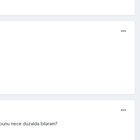
r bunu nece düzəldə bilərəm?