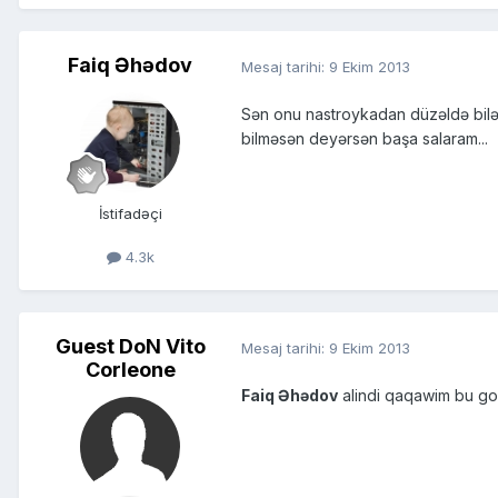
Faiq Əhədov
Mesaj tarihi:
9 Ekim 2013
Sən onu nastroykadan düzəldə bilə
bilməsən deyərsən başa salaram...
İstifadəçi
4.3k
Guest DoN Vito
Mesaj tarihi:
9 Ekim 2013
Corleone
Faiq Əhədov
alindi qaqawim bu goz