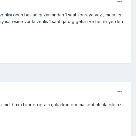
erilisi onun basladigi zamandan 1 saat sonraya yaz , meselen
y isaresine vur ki verilis 1 saat qabag getsin ve hemin yerden
azımdı baxa bilər program çəkərkən donma söhbəti ola bilməz