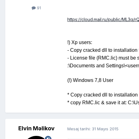
91
https://cloud.mail.ru/public/ML3q/r
!) Xp users:
- Copy cracked dll to installation 
- License file (RMC.lic) must be 
:\Documents and Settings\<usern
(!) Windows 7,8 User
* Copy cracked dll to installation
* copy RMC.lic & save it at: C:
Elvin Məlikov
Mesaj tarihi:
31 Mayıs 2015