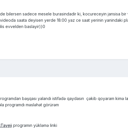
 bilersen sadece mesele burasindadir ki, kocureceyin jansisa bir v
yvideoda saata deyisen yerde 18:00 yaz ce saat yerinin yanindaki pla
lis evvelden baslayir))0
programdan başqası yalandı istifadə qaydasın çəkib qoyaram kimə l
əla programdı məsləhət görürəm
cTayeji
programın yükləmə linki