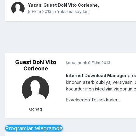
Yazan: Guest DoN Vito Corleone,
9 Ekim 2013
in
Yükləmə saytları
Guest DoN Vito
Konu tarihi:
9 Ekim 2013
Corleone
Internet Download Manager
proq
kinonun azerb dubliyaj versiyasi
kocurdur men istediyim videonun e
Evvelceden Tessekkurler...
Qonaq
Proqramlar telegramda