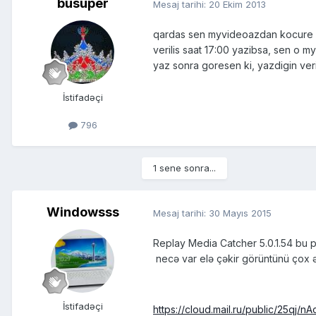
busuper
Mesaj tarihi:
20 Ekim 2013
qardas sen myvideoazdan kocure de
verilis saat 17:00 yazibsa, sen o m
yaz sonra goresen ki, yazdigin veri
İstifadəçi
796
1 sene sonra...
Windowsss
Mesaj tarihi:
30 Mayıs 2015
Replay Media Catcher 5.0.1.54 bu 
necə var elə çəkir görüntünü çox 
İstifadəçi
https://cloud.mail.ru/public/25qj/nA