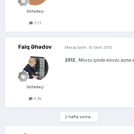
İstifadəçi
273
Faiq Əhədov
Mesaj tarihi:
10 Ekim 2013
2012
, Mövzu içində mövzu açma su
İstifadəçi
4.3k
2 hafta sonra...