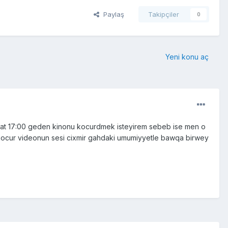
Paylaş
Takipçiler
0
Yeni konu aç
aat 17:00 geden kinonu kocurdmek isteyirem sebeb ise men o
kocur videonun sesi cixmir gahdaki umumiyyetle bawqa birwey