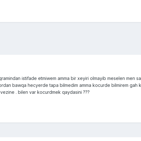
ramindan istifade etmiwem amma bir xeyiri olmayib meselen men s
ni ordan bawqa hecyerde tapa bilmedim amma kocurde bilmirem gah 
vezine . bilen var kocurdmek qaydasini ???