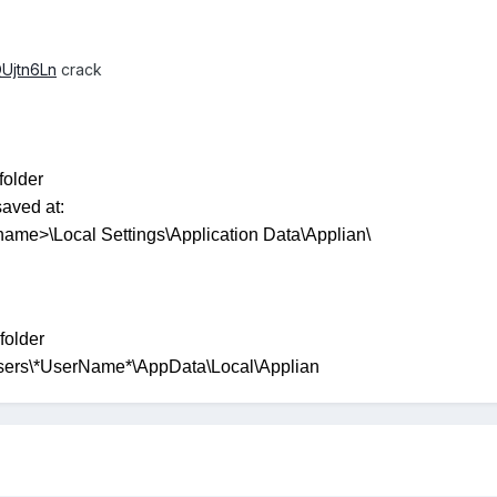
QUjtn6Ln
crack
folder
saved at:
ame>\Local Settings\Application Data\Applian\
 folder
\Users\*UserName*\AppData\Local\Applian