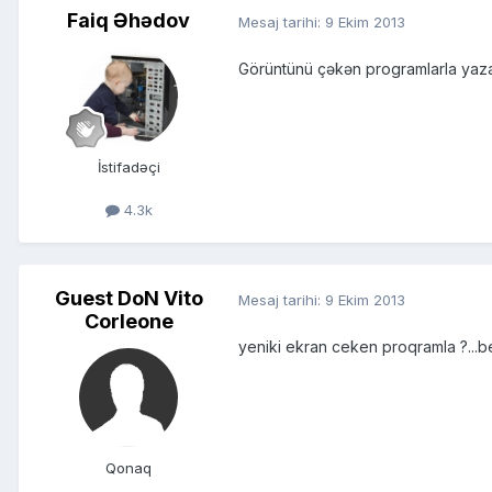
Faiq Əhədov
Mesaj tarihi:
9 Ekim 2013
Görüntünü çəkən programlarla yaza b
İstifadəçi
4.3k
Guest DoN Vito
Mesaj tarihi:
9 Ekim 2013
Corleone
yeniki ekran ceken proqramla ?...
Qonaq