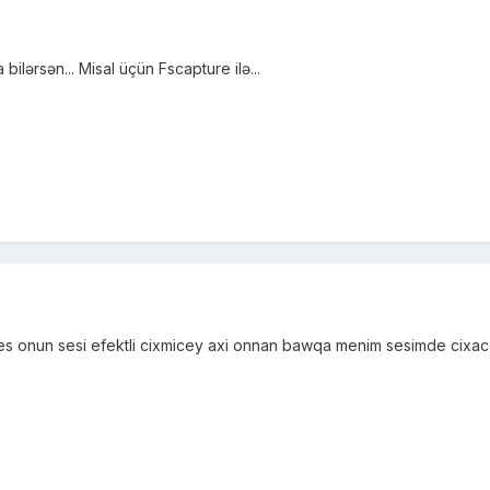
ilərsən... Misal üçün Fscapture ilə...
bes onun sesi efektli cixmicey axi onnan bawqa menim sesimde cixa