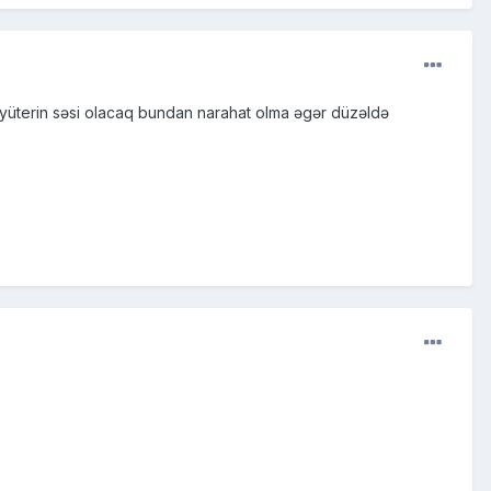
üterin səsi olacaq bundan narahat olma əgər düzəldə