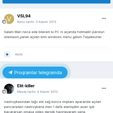
VSL94
Konu tarihi:
3 Kasım 2013
Salam Mən necə edə bilərəm ki PC ni açanda hotmailin parolun
istəməsin,yanıki açılan kimi windows menu gəlsin.Təşəkkürlər.
Alıntı
Proqramlar telegramda
Elit-killer
Mesaj tarihi:
4 Kasım 2013
nastroykasından ləğv elə sağ küncə mışkanı aparanda açılan
pəncərədən nastroykana mən 1 dəfə eləmişdim asan işdi
bacararsan omasa video dərslik hazırlayaram sənə.