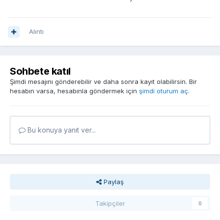
Alıntı
Sohbete katıl
Şimdi mesajını gönderebilir ve daha sonra kayıt olabilirsin. Bir
hesabın varsa, hesabınla göndermek için
şimdi oturum aç
.
Bu konuya yanıt ver...
Paylaş
Takipçiler
0