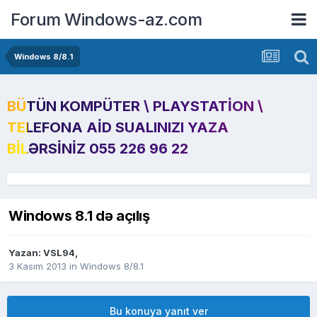
Forum Windows-az.com
Windows 8/8.1
BÜTÜN KOMPÜTER \ PLAYSTATION \
TELEFONA AID SUALINIZI YAZA
BILƏRSINIZ 055 226 96 22
Windows 8.1 də açılış
Yazan:
VSL94
,
3 Kasım 2013
in
Windows 8/8.1
Bu konuya yanıt ver