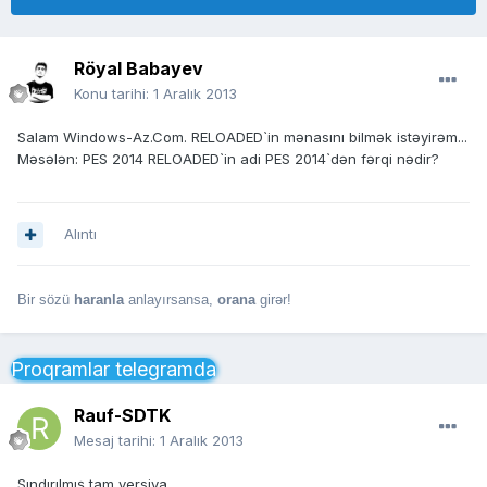
Röyal Babayev
Konu tarihi:
1 Aralık 2013
Salam Windows-Az.Com. RELOADED`in mənasını bilmək istəyirəm...
Məsələn: PES 2014 RELOADED`in adi PES 2014`dən fərqi nədir?
Alıntı
Bir sözü
haranla
anlayırsansa,
orana
girər!
Proqramlar telegramda
Rauf-SDTK
Mesaj tarihi:
1 Aralık 2013
Sındırılmış tam versiya