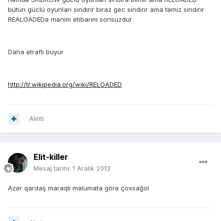
bütün güclü oyunları sındırır biraz gec sındırır ama təmiz sındırır
REALOADEDə mənim etibarım sonsuzdur
Daha ətraflı buyur
http://tr.wikipedia.org/wiki/RELOADED
Alıntı
Elit-killer
Mesaj tarihi:
1 Aralık 2013
Azər qardaş maraqlı məlumata görə çoxsağol