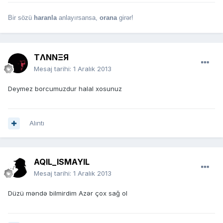
Bir sözü
haranla
anlayırsansa,
orana
girər!
TΛNNΞЯ
Mesaj tarihi:
1 Aralık 2013
Deymez borcumuzdur halal xosunuz
Alıntı
AQIL_ISMAYIL
Mesaj tarihi:
1 Aralık 2013
Düzü məndə bilmirdim Azər çox sağ ol