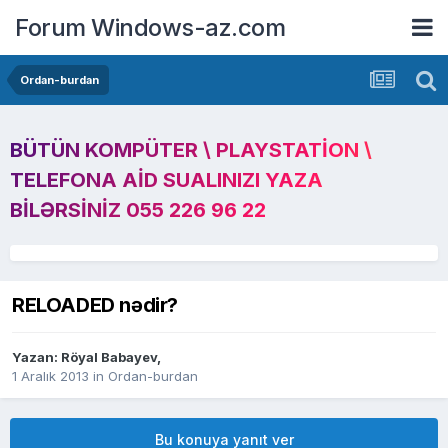
Forum Windows-az.com
Ordan-burdan
BÜTÜN KOMPÜTER \ PLAYSTATION \
TELEFONA AID SUALINIZI YAZA
BILƏRSINIZ 055 226 96 22
RELOADED nədir?
Yazan:
Röyal Babayev
,
1 Aralık 2013
in
Ordan-burdan
Bu konuya yanıt ver