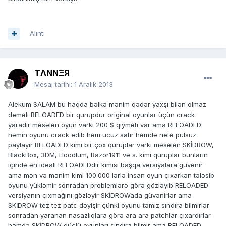
Alıntı
TΛNNΞЯ
Mesaj tarihi:
1 Aralık 2013
Alekum SALAM bu haqda bəlkə mənim qədər yaxşı bilən olmaz
deməli RELOADED bir qurupdur original oyunlar üçün crack
yaradır məsələn oyun varki 200 $ qiyməti var ama RELOADED
həmin oyunu crack edib həm ucuz satır həmdə netə pulsuz
paylayır RELOADED kimi bir çox quruplar varki məsələn SKİDROW,
BlackBox, 3DM, Hoodlum, Razor1911 və s. kimi quruplar bunların
içində ən idealı RELOADEDdir kimisi başqa versiyalara güvənir
ama mən və mənim kimi 100.000 lərlə insan oyun çıxarkən tələsib
oyunu yükləmir sonradan problemlərə görə gözləyib RELOADED
versiyanın çıxmağını gözləyir SKİDROWada güvənirlər ama
SKİDROW tez tez patc dəyişir çünki oyunu təmiz sındıra bilmirlər
sonradan yaranan nasazlıqlara görə ara ara patchlar çıxardırlar
həmdə SKİDROW güclü oyunları sındıra bilmir ama RELOADED