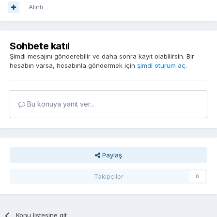
Alıntı
Sohbete katıl
Şimdi mesajını gönderebilir ve daha sonra kayıt olabilirsin. Bir
hesabın varsa, hesabınla göndermek için
şimdi oturum aç
.
Bu konuya yanıt ver...
Paylaş
Takipçiler
0
Konu listesine git