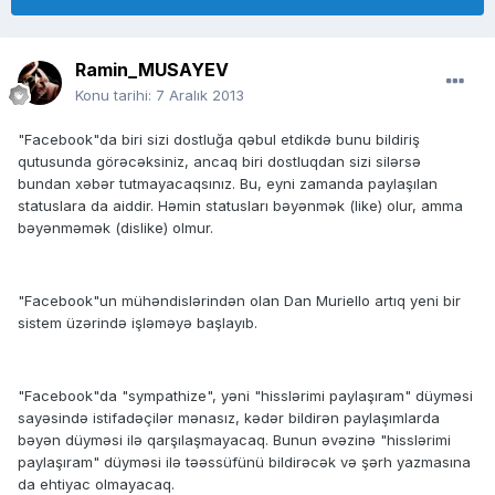
Ramin_MUSAYEV
Konu tarihi:
7 Aralık 2013
"Facebook"da biri sizi dostluğa qəbul etdikdə bunu bildiriş
qutusunda görəcəksiniz, ancaq biri dostluqdan sizi silərsə
bundan xəbər tutmayacaqsınız. Bu, eyni zamanda paylaşılan
statuslara da aiddir. Həmin statusları bəyənmək (like) olur, amma
bəyənməmək (dislike) olmur.
"Facebook"un mühəndislərindən olan Dan Muriello artıq yeni bir
sistem üzərində işləməyə başlayıb.
"Facebook"da "sympathize", yəni "hisslərimi paylaşıram" düyməsi
sayəsində istifadəçilər mənasız, kədər bildirən paylaşımlarda
bəyən düyməsi ilə qarşılaşmayacaq. Bunun əvəzinə "hisslərimi
paylaşıram" düyməsi ilə təəssüfünü bildirəcək və şərh yazmasına
da ehtiyac olmayacaq.