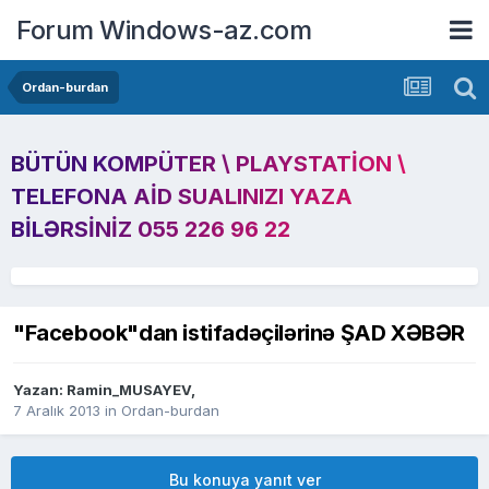
Forum Windows-az.com
Ordan-burdan
BÜTÜN KOMPÜTER \ PLAYSTATION \
TELEFONA AID SUALINIZI YAZA
BILƏRSINIZ 055 226 96 22
"Facebook"dan istifadəçilərinə ŞAD XƏBƏR
Yazan:
Ramin_MUSAYEV
,
7 Aralık 2013
in
Ordan-burdan
Bu konuya yanıt ver