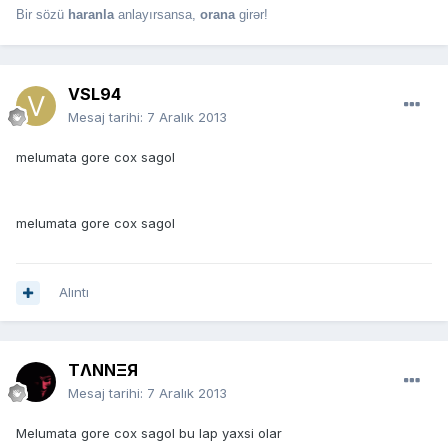
Bir sözü
haranla
anlayırsansa,
orana
girər!
VSL94
Mesaj tarihi:
7 Aralık 2013
melumata gore cox sagol
melumata gore cox sagol
Alıntı
TΛNNΞЯ
Mesaj tarihi:
7 Aralık 2013
Melumata gore cox sagol bu lap yaxsi olar