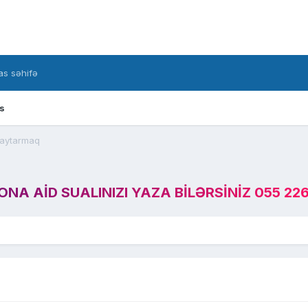
s səhifə
s
qaytarmaq
A AID SUALINIZI YAZA BILƏRSINIZ 055 226