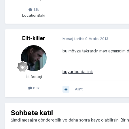
1.1k
Location
Baki
Elit-killer
Mesaj tarihi:
9 Aralık 2013
bu mövzu təkrardır mən açmışdım do
buyur bu da link
İstifadəçi
6.1k
Alıntı
Sohbete katıl
Şimdi mesajını gönderebilir ve daha sonra kayıt olabilirsin. Bi