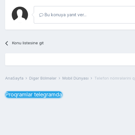
Bu konuya yanıt ver...
Konu listesine git
AnaSayfa
Digər Bölmələr
Mobil Dünyası
Telefon nömrələrini 
Proqramlar telegramda