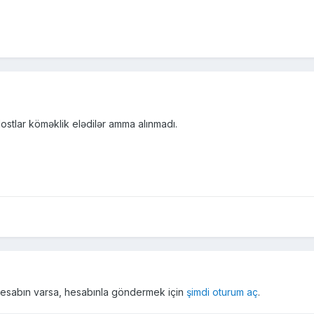
stlar köməklik elədilər amma alınmadı.
r hesabın varsa, hesabınla göndermek için
şimdi oturum aç
.