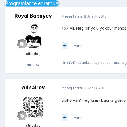
Proqramlar telegramda
Röyal Babayev
Mesaj tarihi:
8 Aralık 2013
Yox Ali. Heç bir yolu yoxdur məncə
Alıntı
İstifadəçi
Bir sözü
haranla
anlayırsansa,
orana
g
800
AliZairov
Mesaj tarihi:
8 Aralık 2013
Bəlkə var? Heç kimin başına gəlmə
Alıntı
İstifadəçi