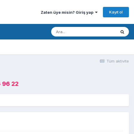
Kayıt ol
Zaten üye misin? Giriş yap
Tüm aktivite
 96 22