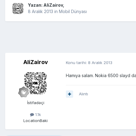
Yazan:
AliZairov
,
8 Aralık 2013
in
Mobil Dünyası
AliZairov
Konu tarihi:
8 Aralık 2013
Hamıya salam. Nokia 6500 slayd da 
Alıntı
İstifadəçi
1.1k
Location
Baki