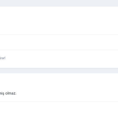
.
irər!
miş olmaz.