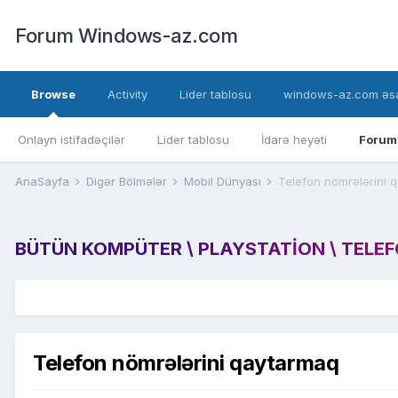
Forum Windows-az.com
Browse
Activity
Lider tablosu
windows-az.com əsa
Onlayn istifadəçilər
Lider tablosu
İdarə heyəti
Forum
AnaSayfa
Digər Bölmələr
Mobil Dünyası
Telefon nömrələrini 
BÜTÜN KOMPÜTER \ PLAYSTATION \ TELEFON
Telefon nömrələrini qaytarmaq