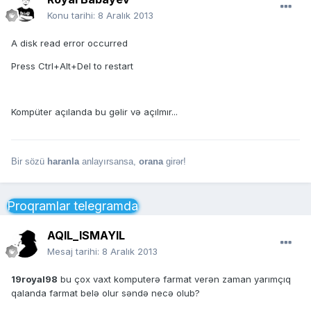
Konu tarihi:
8 Aralık 2013
A disk read error occurred
Press Ctrl+Alt+Del to restart
Kompüter açılanda bu gəlir və açılmır...
Bir sözü
haranla
anlayırsansa,
orana
girər!
Proqramlar telegramda
AQIL_ISMAYIL
Mesaj tarihi:
8 Aralık 2013
19royal98
bu çox vaxt komputerə farmat verən zaman yarımçıq
qalanda farmat belə olur səndə necə olub?