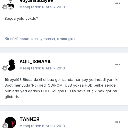
Röyal Babayev
Mesaj tarihi:
8 Aralık 2013
Başqa yolu yoxdu?
Bir sözü
haranla
anlayırsansa,
orana
girər!
AQIL_ISMAYIL
Mesaj tarihi:
8 Aralık 2013
19royal98 Biosa daxil ol bax gör səndə hər şey yerindədi yəni ki
Boot menyuda 1-ci nədi CD/ROM, USB yoxsa HDD bəlkə səndə
bunların yeri qarışıb HDD 1-ci qoy F10 ilə save et çix bax gör nə
göstərir....
TΛNNΞЯ
Mesaj tarihi:
8 Aralık 2013