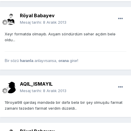
Röyal Babayev
Mesaj tarihi:
8 Aralık 2013
Xeyr formatda olmayıb. Axşam söndürdüm səhər açdım belə
oldu...
Bir sözü
haranla
anlayırsansa,
orana
girər!
AQIL_ISMAYIL
Mesaj tarihi:
8 Aralık 2013
19royal98 qardaş məndədə bir dəfə belə bir şey olmuşdu farmat
zamani təzədən farmat verdim düzəldi..