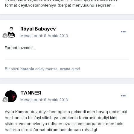
format deyil,vostanovleniya (bərpa) menyusunu seçirsən...
Röyal Babayev
Mesaj tarihi:
8 Aralık 2013
Format lazımdır...
Bir sözü
haranla
anlayırsansa,
orana
girər!
TΛNNΞЯ
Mesaj tarihi:
8 Aralık 2013
Ayda Kamran duz deyir hec aglima gelmedi men bayaq dedim axi
her hansisa bir fayl silinib ya zedelenib Kamranin dediyi kimi
sistemi vostonovleniya edirsen ozu sistemi berpa edir men bele
hallarda direct format atiram hemde can rahatligi