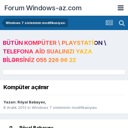
Forum Windows-az.com
Windows 7 sisteminin modifikasiyası
BÜTÜN KOMPÜTER \ PLAYSTATION \
TELEFONA AID SUALINIZI YAZA
BILƏRSINIZ 055 226 96 22
Kompüter açılmır
Yazan:
Röyal Babayev
,
8 Aralık 2013
in
Windows 7 sisteminin modifikasiyası
Röyal Babayev