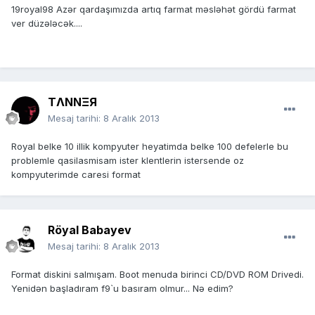
19royal98 Azər qardaşımızda artıq farmat məsləhət gördü farmat
ver düzələcək....
TΛNNΞЯ
Mesaj tarihi:
8 Aralık 2013
Royal belke 10 illik kompyuter heyatimda belke 100 defelerle bu
problemle qasilasmisam ister klentlerin istersende oz
kompyuterimde caresi format
Röyal Babayev
Mesaj tarihi:
8 Aralık 2013
Format diskini salmışam. Boot menuda birinci CD/DVD ROM Drivedi.
Yenidən başladıram f9`u basıram olmur... Nə edim?