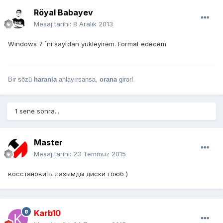
Röyal Babayev
Mesaj tarihi:
8 Aralık 2013
Windows 7 `ni saytdan yükləyirəm. Format edəcəm.
Bir sözü
haranla
anlayırsansa,
orana
girər!
1 sene sonra...
Master
Mesaj tarihi:
23 Temmuz 2015
восстановить лазымды диски гоюб )
Karb10