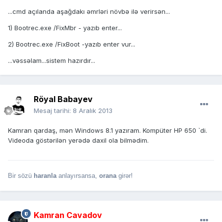
...cmd açılanda aşağdakı əmrləri növbə ilə verirsən...
1) Bootrec.exe /FixMbr - yazıb enter...
2) Bootrec.exe /FixBoot -yazıb enter vur...
...vəssəlam...sistem hazırdır...
Röyal Babayev
Mesaj tarihi:
8 Aralık 2013
Kamran qardaş, mən Windows 8.1 yazıram. Kompüter HP 650 `di.
Videoda göstərilən yerədə daxil ola bilmədim.
Bir sözü
haranla
anlayırsansa,
orana
girər!
Kamran Cavadov