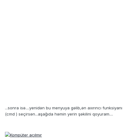
...sonra isə....yenidən bu menyuya gəlib,ən axırıncı funksiyanı
(cmd ) seçirsən...aşağıda həmin yerin şəkilini qoyuram....