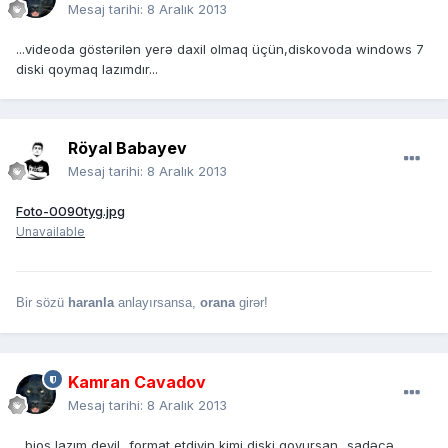
Mesaj tarihi:
8 Aralık 2013
...videoda göstərilən yerə daxil olmaq üçün,diskovoda windows 7
diski qoymaq lazımdır...
Röyal Babayev
Mesaj tarihi:
8 Aralık 2013
Foto-0090tyg.jpg
Unavailable
Bir sözü
haranla
anlayırsansa,
orana
girər!
Kamran Cavadov
Mesaj tarihi:
8 Aralık 2013
...bios lazım deyil...format etdiyin kimi diski qoyursan...sadəcə