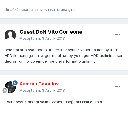
Bir sözü
haranla
anlayırsansa,
orana
girər!
Guest DoN Vito Corleone
Mesaj tarihi:
8 Aralık 2013
bele hallar biosdanda olur sen kampyuter yananda kampyuteri
HDD ile acmaga caliw gor ne alinacey yox eger HDD acilmirsa sen
dediyin kimi problem gelirse onda format olunlamidir
Kamran Cavadov
Mesaj tarihi:
8 Aralık 2013
...windows 7 diskini salıb əvvəlcə aşağdakı kimi edirsən...