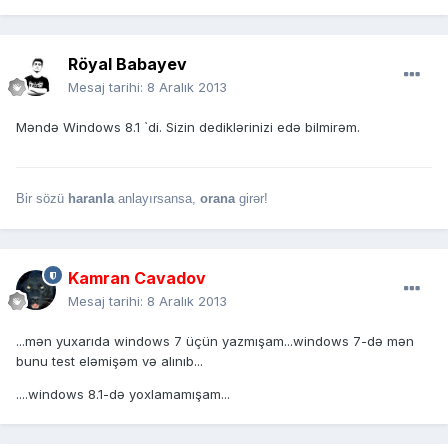
Röyal Babayev
Mesaj tarihi:
8 Aralık 2013
Məndə Windows 8.1 `di. Sizin dediklərinizi edə bilmirəm.
Bir sözü
haranla
anlayırsansa,
orana
girər!
Kamran Cavadov
Mesaj tarihi:
8 Aralık 2013
...mən yuxarıda windows 7 üçün yazmışam...windows 7-də mən
bunu test eləmişəm və alınıb...
....windows 8.1-də yoxlamamışam...