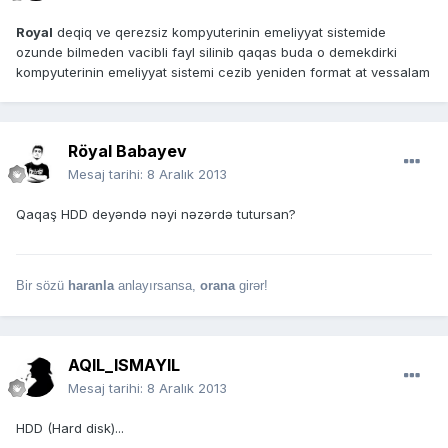
Royal
deqiq ve qerezsiz kompyuterinin emeliyyat sistemide
ozunde bilmeden vacibli fayl silinib qaqas buda o demekdirki
kompyuterinin emeliyyat sistemi cezib yeniden format at vessalam
Röyal Babayev
Mesaj tarihi:
8 Aralık 2013
Qaqaş HDD deyəndə nəyi nəzərdə tutursan?
Bir sözü
haranla
anlayırsansa,
orana
girər!
AQIL_ISMAYIL
Mesaj tarihi:
8 Aralık 2013
HDD (Hard disk)...