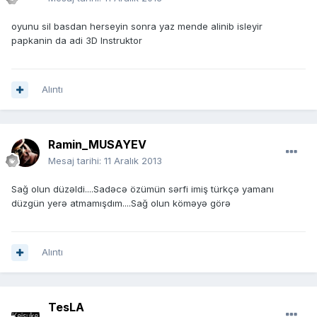
oyunu sil basdan herseyin sonra yaz mende alinib isleyir
papkanin da adi 3D Instruktor
Alıntı
Ramin_MUSAYEV
Mesaj tarihi:
11 Aralık 2013
Sağ olun düzəldi....Sadəcə özümün sərfi imiş türkçə yamanı
düzgün yerə atmamışdım....Sağ olun köməyə görə
Alıntı
TesLA