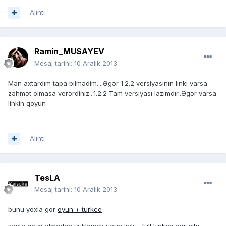
Alıntı
Ramin_MUSAYEV
Mesaj tarihi:
10 Aralık 2013
Mən axtardım tapa bilmədim....Əgər 1.2.2 versiyasının linki varsa
zəhmət olmasa verərdiniz...1.2.2 Tam versiyası lazımdır..Əgər varsa
linkin qoyun
Alıntı
TesLA
Mesaj tarihi:
10 Aralık 2013
bunu yoxla gor
oyun + turkce