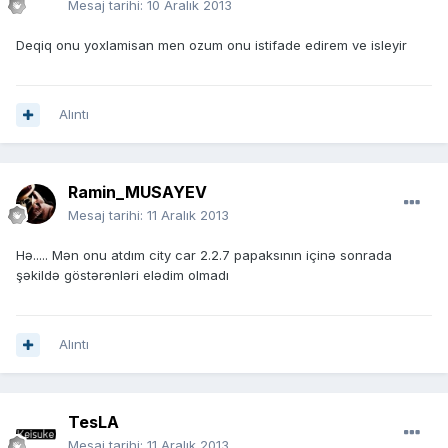
Mesaj tarihi:
10 Aralık 2013
Deqiq onu yoxlamisan men ozum onu istifade edirem ve isleyir
Alıntı
Ramin_MUSAYEV
Mesaj tarihi:
11 Aralık 2013
Hə..... Mən onu atdım city car 2.2.7 papaksının içinə sonrada
şəkildə göstərənləri elədim olmadı
Alıntı
TesLA
Mesaj tarihi:
11 Aralık 2013