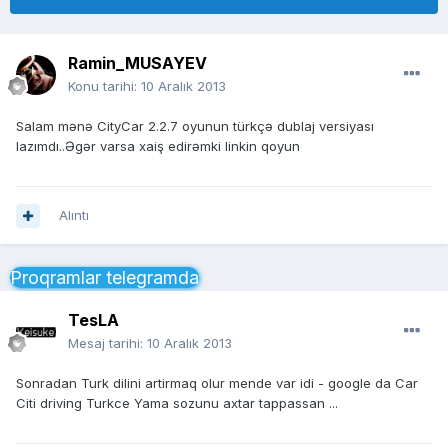
Ramin_MUSAYEV
Konu tarihi:
10 Aralık 2013
Salam mənə CityCar 2.2.7 oyunun türkçə dublaj versiyası
lazımdı..Əgər varsa xaiş edirəmki linkin qoyun
Alıntı
Proqramlar telegramda
TesLA
Mesaj tarihi:
10 Aralık 2013
Sonradan Turk dilini artirmaq olur mende var idi - google da Car
Citi driving Turkce Yama sozunu axtar tappassan ...