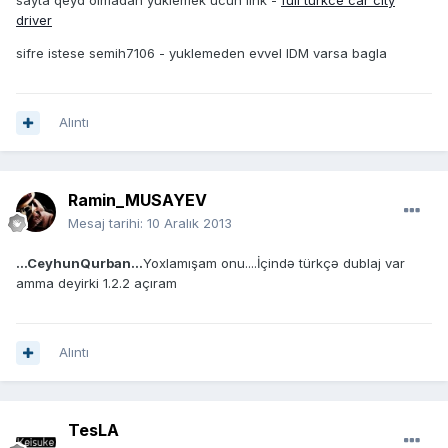
sayta qeyd olmadan yuklemek ucun link -
full turkce car city
driver
sifre istese semih7106 - yuklemeden evvel IDM varsa bagla
Alıntı
Ramin_MUSAYEV
Mesaj tarihi:
10 Aralık 2013
...CeyhunQurban...
Yoxlamışam onu....İçində türkçə dublaj var
amma deyirki 1.2.2 açıram
Alıntı
TesLA