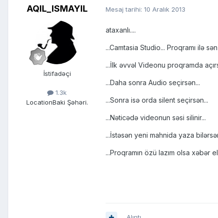
AQIL_ISMAYIL
Mesaj tarihi:
10 Aralık 2013
ataxanlı....
...Camtasia Studio... Proqramı ilə sən
...İlk əvvəl Videonu proqramda açırs
İstifadəçi
...Daha sonra Audio seçirsən...
1.3k
...Sonra isə orda silent seçirsən...
Location
Baki Şəhəri.
...Nəticədə videonun səsi silinir...
...İstəsən yeni mahnida yaza bilərsə
...Proqramın özü lazım olsa xəbər el
Alıntı