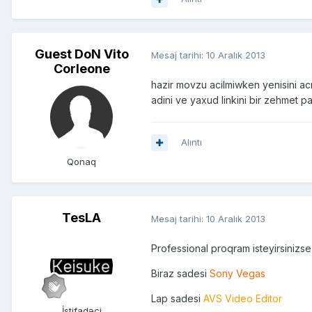
Guest DoN Vito
Mesaj tarihi:
10 Aralık 2013
Corleone
hazir movzu acilmiwken yenisini ac
adini ve yaxud linkini bir zehmet p
Alıntı
Qonaq
TesLA
Mesaj tarihi:
10 Aralık 2013
Professional proqram isteyirsinizs
Biraz sadesi
Sony Vegas
Lap sadesi
AVS Video Editor
İstifadəçi