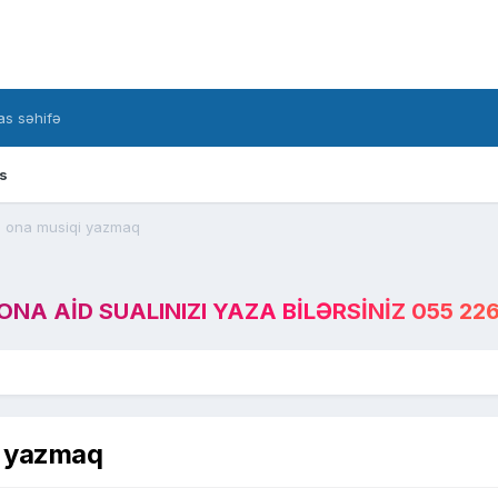
s səhifə
s
və ona musiqi yazmaq
A AID SUALINIZI YAZA BILƏRSINIZ 055 226
i yazmaq