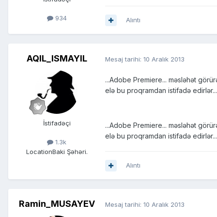
934
Alıntı
AQIL_ISMAYIL
Mesaj tarihi:
10 Aralık 2013
...Adobe Premiere... məsləhət görü
elə bu proqramdan istifadə edirlər...
İstifadəçi
...Adobe Premiere... məsləhət görü
elə bu proqramdan istifadə edirlər...
1.3k
Location
Baki Şəhəri.
Alıntı
Ramin_MUSAYEV
Mesaj tarihi:
10 Aralık 2013