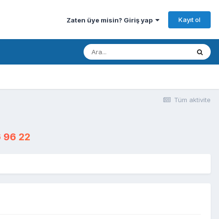
Kayıt ol
Zaten üye misin? Giriş yap
Tüm aktivite
 96 22