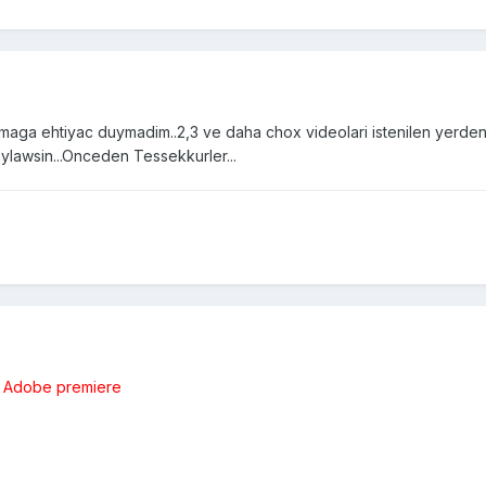
maga ehtiyac duymadim..2,3 ve daha chox videolari istenilen yerden 
aylawsin...Onceden Tessekkurler...
e
Adobe premiere