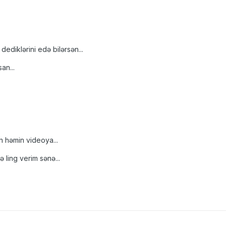
 dediklərini edə bilərsən...
an...
n həmin videoya...
ə ling verim sənə...