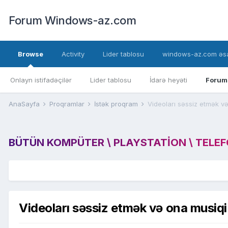
Forum Windows-az.com
Browse
Activity
Lider tablosu
windows-az.com əsa
Onlayn istifadəçilər
Lider tablosu
İdarə heyəti
Forum
AnaSayfa
Proqramlar
İstək proqram
Videoları səssiz etmək 
BÜTÜN KOMPÜTER \ PLAYSTATION \ TELEFON
Videoları səssiz etmək və ona musiq