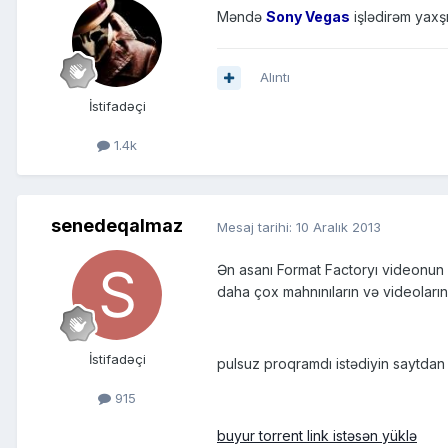
Məndə
Sony Vegas
işlədirəm yaxşı
Alıntı
İstifadəçi
1.4k
senedeqalmaz
Mesaj tarihi:
10 Aralık 2013
Ən asanı Format Factoryı videonun 
daha çox mahnınıların və videoların
İstifadəçi
pulsuz proqramdı istədiyin saytdan 
915
buyur torrent link istəsən yüklə