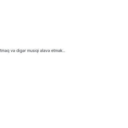
tmaq və digər musiqi əlavə etmək...