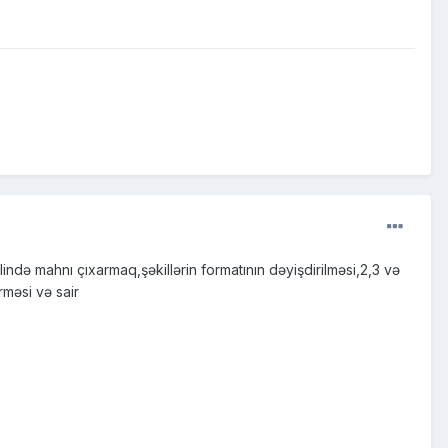
də mahnı çıxarmaq,şəkillərin formatının dəyişdirilməsi,2,3 və
rməsi və sair