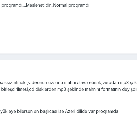
 proqramdı....Məsləhətlidir...Normal proqramdı
səssiz etmək ,videonun üzərinə mahnı əlavə etmək,vieodan mp3 şəklin
 birləşdirilməsi,cd disklərdən mp3 şəklində mahnını formatının dəyişdi
yükləyə bilərsən ən başlıcası isə Azəri dilidə var proqramda