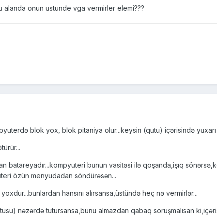
alanda onun ustunde vga vermirler elemi???
pyuterdə blok yox, blok pitaniya olur...keysin (qutu) içərisində yuxarı 
ürür...
layan batareyadır...kompyuteri bunun vasitəsi ilə qoşanda,işıq sönər
uteri özün menyudadan söndürəsən...
tı yoxdur...bunlardan hansını alırsansa,üstündə heç nə vermirlər...
tusu) nəzərdə tutursansa,bunu almazdan qabaq soruşmalısan ki,içərisi