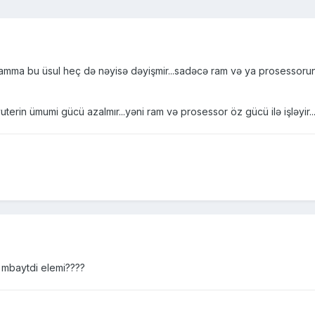
..amma bu üsul heç də nəyisə dəyişmir...sadəcə ram və ya prosessorun g
rin ümumi gücü azalmır...yəni ram və prosessor öz gücü ilə işləyir..
 mbaytdi elemi????