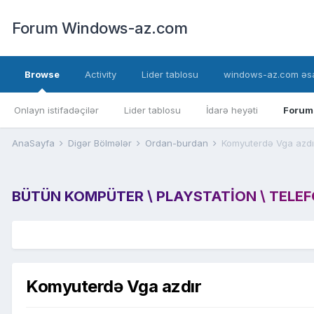
Forum Windows-az.com
Browse
Activity
Lider tablosu
windows-az.com əsa
Onlayn istifadəçilər
Lider tablosu
İdarə heyəti
Forum
AnaSayfa
Digər Bölmələr
Ordan-burdan
Komyuterdə Vga azdı
BÜTÜN KOMPÜTER \ PLAYSTATION \ TELEFON
Komyuterdə Vga azdır