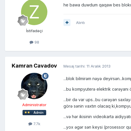
he bawa duwdum qaqaw bes bloku 
Alıntı
İstifadəçi
98
Kamran Cavadov
Mesaj tarihi:
11 Aralık 2013
...blok bilmirəm nəyə deyirsən...kom
...bu kompyuterə elektrik cərəyanı öt
...bir də var ups...bu cərəyan sax
Administrator
görə sənin vaxtın olacaq ki,kompy
...və hər ikisinin videokarta aidiyya
7.7k
...yox əgər sən keysi (prosessor qu