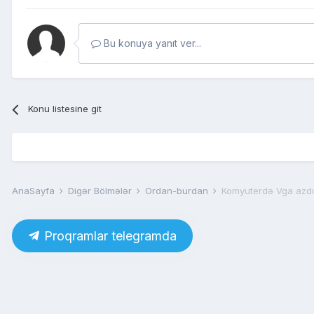
Bu konuya yanıt ver...
Konu listesine git
AnaSayfa
Digər Bölmələr
Ordan-burdan
Komyuterdə Vga azdı
Proqramlar telegramda