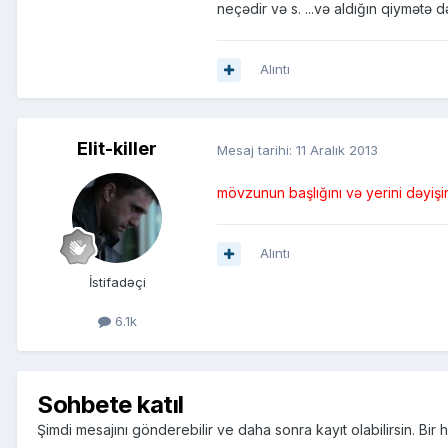
neçədir və s. ...və aldığın qiymətə d
Alıntı
Elit-killer
Mesaj tarihi:
11 Aralık 2013
mövzunun başlığını və yerini dəyişir
Alıntı
İstifadəçi
6.1k
Sohbete katıl
Şimdi mesajını gönderebilir ve daha sonra kayıt olabilirsin. Bi