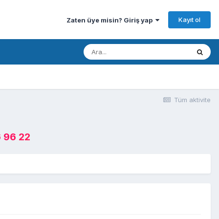
Kayıt ol
Zaten üye misin? Giriş yap
Tüm aktivite
 96 22