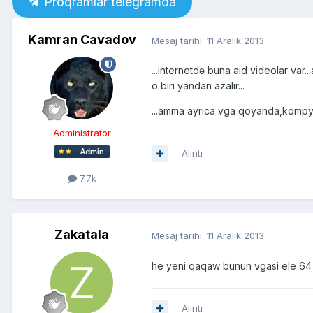
Proqramlar telegramda
Kamran Cavadov
Mesaj tarihi:
11 Aralık 2013
...internetdə buna aid videolar var.
o biri yandan azalır...
...amma ayrıca vga qoyanda,kompyute
Administrator
Alıntı
7.7k
Zakatala
Mesaj tarihi:
11 Aralık 2013
he yeni qaqaw bunun vgasi ele 64
Alıntı