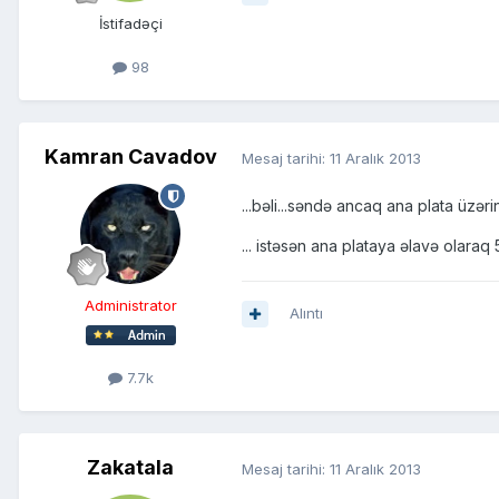
İstifadəçi
98
Kamran Cavadov
Mesaj tarihi:
11 Aralık 2013
...bəli...səndə ancaq ana plata üzər
... istəsən ana plataya əlavə olaraq
Administrator
Alıntı
7.7k
Zakatala
Mesaj tarihi:
11 Aralık 2013