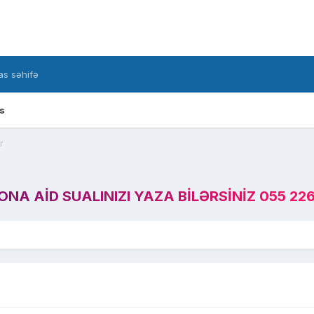
s səhifə
s
r
A AID SUALINIZI YAZA BILƏRSINIZ 055 226