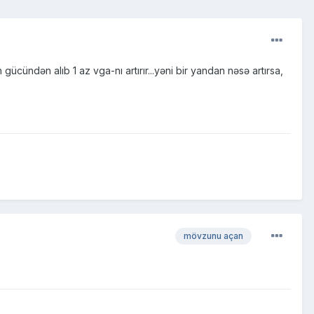
ücündən alıb 1 az vga-nı artırır...yəni bir yandan nəsə artırsa,
.
mövzunu açan