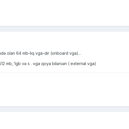
ində olan 64 mb-lıq vga-dır (onboard vga)...
 512 mb, 1gb və s . vga qoya bilərsən ( external vga)