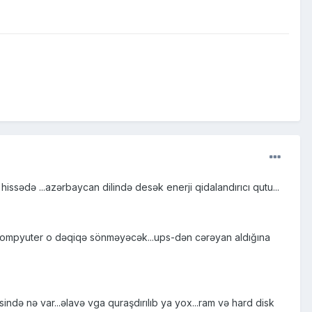
hissədə ...azərbaycan dilində desək enerji qidalandırıcı qutu...
sə,kompyuter o dəqiqə sönməyəcək...ups-dən cərəyan aldığına
ndə nə var...əlavə vga quraşdırılıb ya yox...ram və hard disk