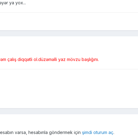
əyər ya yox...
əm çalış diqqətli ol.düzəməlli yaz mövzu başlığını.
r hesabın varsa, hesabınla göndermek için
şimdi oturum aç
.