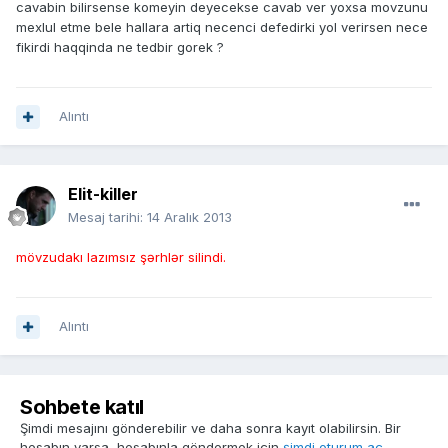
cavabin bilirsense komeyin deyecekse cavab ver yoxsa movzunu
mexlul etme bele hallara artiq necenci defedirki yol verirsen nece
fikirdi haqqinda ne tedbir gorek ?
Alıntı
Elit-killer
Mesaj tarihi:
14 Aralık 2013
mövzudakı lazımsız şərhlər silindi.
Alıntı
Sohbete katıl
Şimdi mesajını gönderebilir ve daha sonra kayıt olabilirsin. Bir
hesabın varsa, hesabınla göndermek için
şimdi oturum aç
.