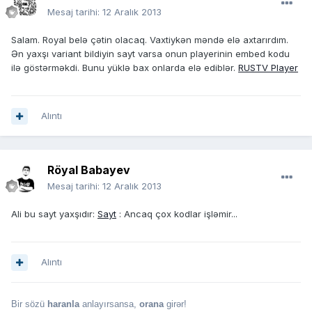
Mesaj tarihi:
12 Aralık 2013
Salam. Royal belə çətin olacaq. Vaxtiykən məndə elə axtarırdım.
Ən yaxşı variant bildiyin sayt varsa onun playerinin embed kodu
ilə göstərməkdi. Bunu yüklə bax onlarda elə ediblər.
RUSTV Player
Alıntı
Röyal Babayev
Mesaj tarihi:
12 Aralık 2013
Ali bu sayt yaxşıdır:
Sayt
: Ancaq çox kodlar işləmir...
Alıntı
Bir sözü
haranla
anlayırsansa,
orana
girər!