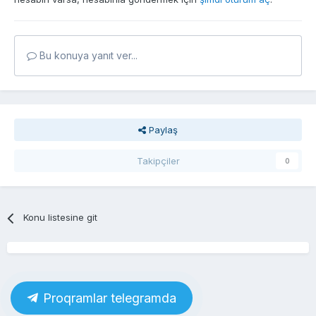
Bu konuya yanıt ver...
Paylaş
Takipçiler
0
Konu listesine git
Proqramlar telegramda