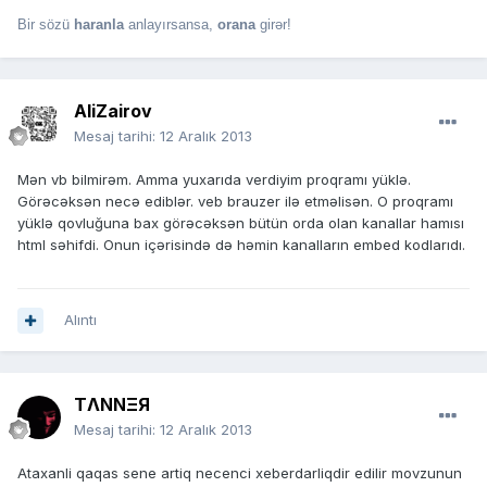
Bir sözü
haranla
anlayırsansa,
orana
girər!
AliZairov
Mesaj tarihi:
12 Aralık 2013
Mən vb bilmirəm. Amma yuxarıda verdiyim proqramı yüklə.
Görəcəksən necə ediblər. veb brauzer ilə etməlisən. O proqramı
yüklə qovluğuna bax görəcəksən bütün orda olan kanallar hamısı
html səhifdi. Onun içərisində də həmin kanalların embed kodlarıdı.
Alıntı
TΛNNΞЯ
Mesaj tarihi:
12 Aralık 2013
Ataxanli qaqas sene artiq necenci xeberdarliqdir edilir movzunun