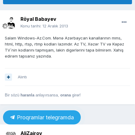
Röyal Babayev
Konu tarihi:
12 Aralık 2013
Salam Windows-Az.Com. Mənə Azərbaycan kanallarının mms,
html, http, rtsp, rtmp kodları lazımdır. Az TV, Xəzər TV və Kəpəz
TV`nin kodlarını tapmışam, lakin digərlərini tapa bilmirəm. Xahiş
edirəm tapsanız yazında.
Alıntı
Bir sözü
haranla
anlayırsansa,
orana
girər!
Proqramlar telegramda
AliZairov