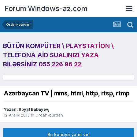
Forum Windows-az.com
Ordan-burdan
BÜTÜN KOMPÜTER \ PLAYSTATION \
TELEFONA AID SUALINIZI YAZA
BILƏRSINIZ 055 226 96 22
Azərbaycan TV | mms, html, http, rtsp, rtmp
Yazan:
Röyal Babayev
,
12 Aralık 2013
in
Ordan-burdan
Bu konuya yanıt ver