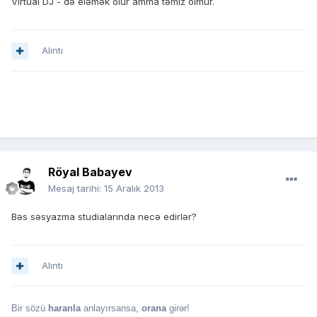
Virtual DJ - də eləmək olur amma təmiz olmur.
Alıntı
Röyal Babayev
Mesaj tarihi:
15 Aralık 2013
Bəs səsyazma studialarında necə edirlər?
Alıntı
Bir sözü
haranla
anlayırsansa,
orana
girər!