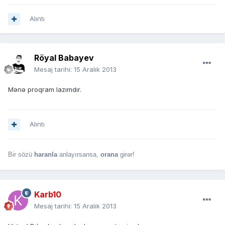
Alıntı
Röyal Babayev
Mesaj tarihi:
15 Aralık 2013
Mənə proqram lazımdır.
Alıntı
Bir sözü
haranla
anlayırsansa,
orana
girər!
Karb10
Mesaj tarihi:
15 Aralık 2013