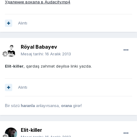
Удаление вокала в Audacity.mp4
Alıntı
Röyal Babayev
Mesaj tarihi:
16 Aralık 2013
Elit-killer
, qardaş zəhmət deyilsə linki yazda.
Alıntı
Bir sözü
haranla
anlayırsansa,
orana
girər!
Elit-killer