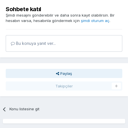
Sohbete katıl
Şimdi mesajını gönderebilir ve daha sonra kayıt olabilirsin. Bir
hesabın varsa, hesabınla göndermek için
şimdi oturum aç
.
Bu konuya yanıt ver...
Paylaş
Takipçiler
0
Konu listesine git