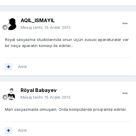
AQIL_ISMAYIL
Mesaj tarihi:
15 Aralık 2013
Royal səsyazma studiolarında onun üçün xususi aparaturalar var
bir neçə aparatın köməyi ilə edirlər...
Alıntı
Röyal Babayev
Mesaj tarihi:
15 Aralık 2013
Mən səsyazmada olmuşam. Orda kompüterdə proqramla edirlər.
Alıntı