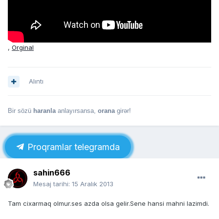
,
Orginal
Alıntı
Bir sözü
haranla
anlayırsansa,
orana
girər!
Proqramlar telegramda
sahin666
Mesaj tarihi:
15 Aralık 2013
Tam cixarmaq olmur.ses azda olsa gelir.Sene hansi mahni lazimdi.