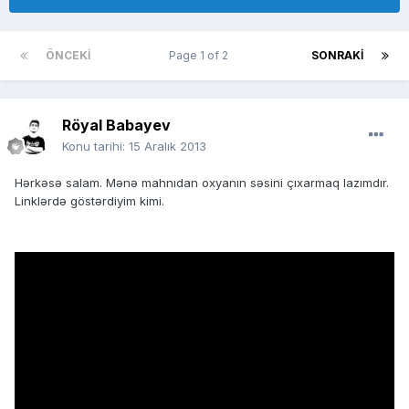
ÖNCEKI
Page 1 of 2
SONRAKI
Röyal Babayev
Konu tarihi:
15 Aralık 2013
Hərkəsə salam. Mənə mahnıdan oxyanın səsini çıxarmaq lazımdır.
Linklərdə göstərdiyim kimi.