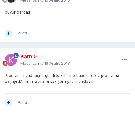
Mesaj tarihi:
16 Aralık 2013
buyur qardaş
Alıntı
Karb10
Mesaj tarihi:
16 Aralık 2013
Proqramın yaddaşı 6 gb-dı.Şəkillərinə baxdım qəliz proqrama
oxşayır.Mahnını ayıra bilsəz şərh yazın yükləyim
Alıntı