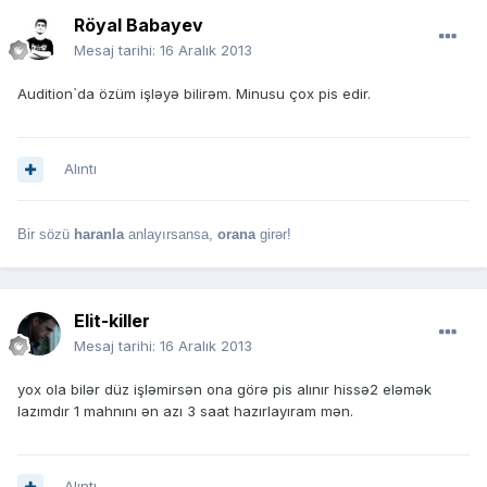
Röyal Babayev
Mesaj tarihi:
16 Aralık 2013
Audition`da özüm işləyə bilirəm. Minusu çox pis edir.
Alıntı
Bir sözü
haranla
anlayırsansa,
orana
girər!
Elit-killer
Mesaj tarihi:
16 Aralık 2013
yox ola bilər düz işləmirsən ona görə pis alınır hissə2 eləmək
lazımdır 1 mahnını ən azı 3 saat hazırlayıram mən.
Alıntı