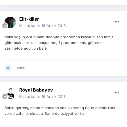
Elit-killer
Mesaj tarihi:
16 Aralık 2013
halal xoşun olsun mən dediyim proqramda işləyə bilsən təmiz
götürmək olur səsi başqa heç 1 proqram təmiz götürmür
səsi.hətda audition belə.
Alıntı
Röyal Babayev
Mesaj tarihi:
16 Aralık 2013
Şahin qardaş, mənə mahnıdan səs çıxarmaq üçün dərslik linki
verdə zəhmət olmasa. Sənə də əziyyət verirəm.