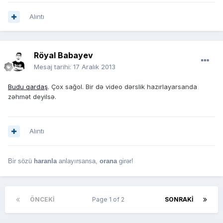
Alıntı
Röyal Babayev
Mesaj tarihi:
17 Aralık 2013
Budu qardaş
. Çox sağol. Bir də video dərslik hazırlayarsanda
zəhmət deyilsə.
Alıntı
Bir sözü
haranla
anlayırsansa,
orana
girər!
ÖNCEKI
Page 1 of 2
SONRAKI