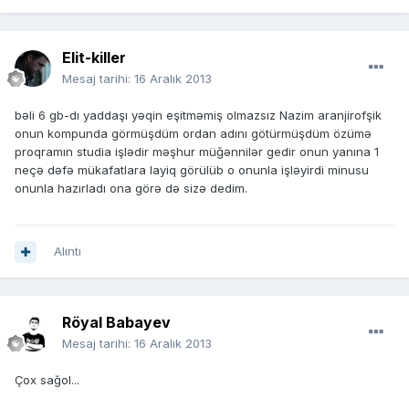
Elit-killer
Mesaj tarihi:
16 Aralık 2013
bəli 6 gb-dı yaddaşı yəqin eşitməmiş olmazsız Nazim aranjirofşik
onun kompunda görmüşdüm ordan adını götürmüşdüm özümə
proqramın studia işlədir məşhur müğənnilər gedir onun yanına 1
neçə dəfə mükafatlara layiq görülüb o onunla işləyirdi minusu
onunla hazırladı ona görə də sizə dedim.
Alıntı
Röyal Babayev
Mesaj tarihi:
16 Aralık 2013
Çox sağol...