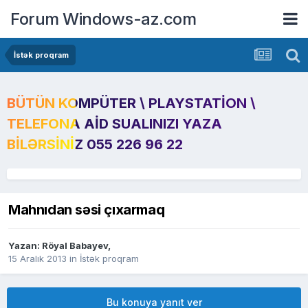
Forum Windows-az.com
İstək proqram
BÜTÜN KOMPÜTER \ PLAYSTATION \
TELEFONA AID SUALINIZI YAZA
BILƏRSINIZ 055 226 96 22
Mahnıdan səsi çıxarmaq
Yazan:
Röyal Babayev
,
15 Aralık 2013
in
İstək proqram
Bu konuya yanıt ver