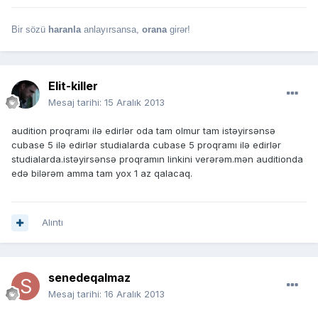
Bir sözü
haranla
anlayırsansa,
orana
girər!
Elit-killer
Mesaj tarihi:
15 Aralık 2013
audition proqramı ilə edirlər oda tam olmur tam istəyirsənsə
cubase 5 ilə edirlər studialarda cubase 5 proqramı ilə edirlər
studialarda.istəyirsənsə proqramın linkini verərəm.mən auditionda
edə bilərəm amma tam yox 1 az qalacaq.
Alıntı
senedeqalmaz
Mesaj tarihi:
16 Aralık 2013