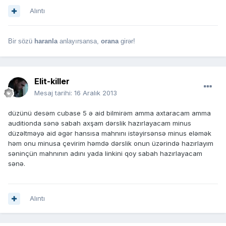
Alıntı
Bir sözü
haranla
anlayırsansa,
orana
girər!
Elit-killer
Mesaj tarihi:
16 Aralık 2013
düzünü desəm cubase 5 ə aid bilmirəm amma axtaracam amma
auditionda sənə sabah axşam dərslik hazırlayacam minus
düzəltməyə aid əgər hansısa mahnını istəyirsənsə minus eləmək
həm onu minusa çevirim həmdə dərslik onun üzərində hazırlayım
səninçün mahnının adını yada linkini qoy sabah hazırlayacam
sənə.
Alıntı