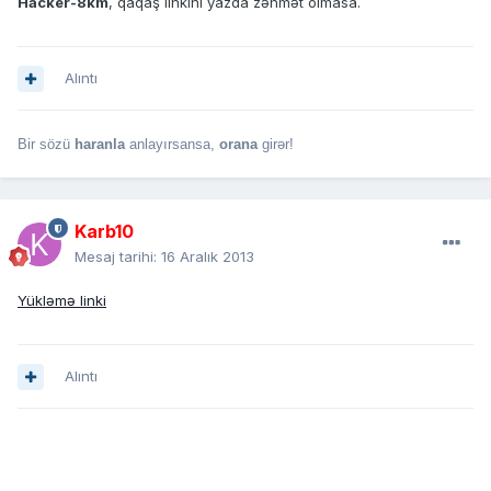
Hacker-8km
, qaqaş linkini yazda zəhmət olmasa.
Alıntı
Bir sözü
haranla
anlayırsansa,
orana
girər!
Karb10
Mesaj tarihi:
16 Aralık 2013
Yükləmə linki
Alıntı