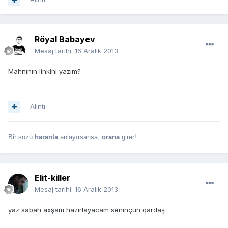
Röyal Babayev
Mesaj tarihi:
16 Aralık 2013
Mahnının linkini yazım?
Alıntı
Bir sözü
haranla
anlayırsansa,
orana
girər!
Elit-killer
Mesaj tarihi:
16 Aralık 2013
yaz sabah axşam hazırlayacam səninçün qardaş