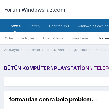
Forum Windows-az.com
Browse
Activity
Lider tablosu
windows-az.com əsa
Onlayn istifadəçilər
Lider tablosu
İdarə heyəti
Forum
AnaSayfa
Proqramlar
Format, Yenidən təşkil etmə
formatdan s
BÜTÜN KOMPÜTER \ PLAYSTATION \ TELEFON
formatdan sonra belə problem...