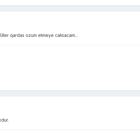
-Killer qardas ozum etmeye calisacam...
xdur.