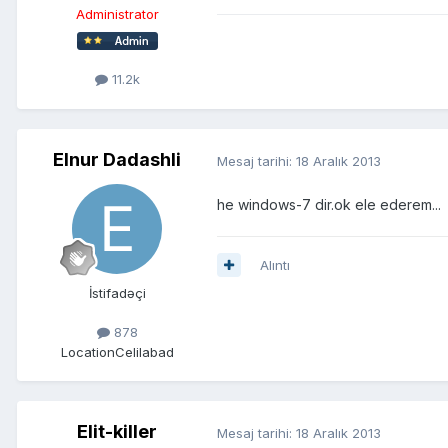
Administrator
11.2k
Elnur Dadashli
Mesaj tarihi:
18 Aralık 2013
he windows-7 dir.ok ele ederem...
Alıntı
İstifadəçi
878
Location
Celilabad
Elit-killer
Mesaj tarihi:
18 Aralık 2013