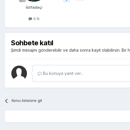
İstifadəçi
6.1k
Sohbete katıl
Şimdi mesajını gönderebilir ve daha sonra kayıt olabilirsin. Bi
Bu konuya yanıt ver...
Konu listesine git