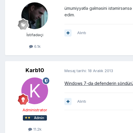
ümumiyyətlə gəlməsini istəmirsən
edim.
Alıntı
İstifadəçi
6.1k
Karb10
Mesaj tarihi:
18 Aralık 2013
Windows 7-də defenderin söndürü
Alıntı
Administrator
11.2k