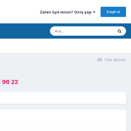
Kayıt ol
Zaten üye misin? Giriş yap
Tüm aktivite
 96 22