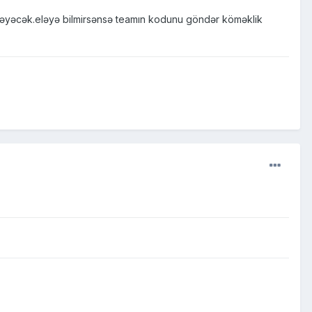
yəcək.eləyə bilmirsənsə teamın kodunu göndər köməklik