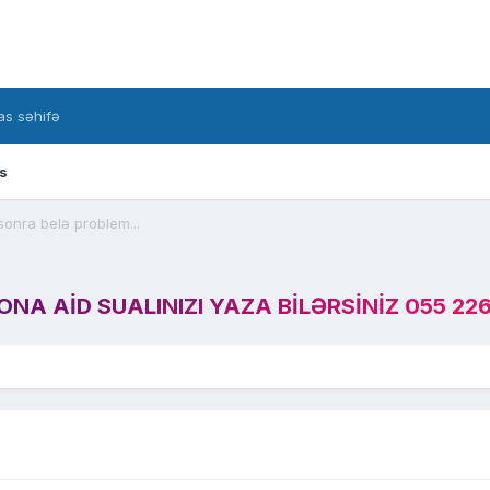
s səhifə
s
onra belə problem...
A AID SUALINIZI YAZA BILƏRSINIZ 055 226