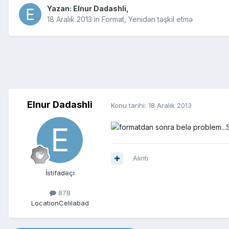
Yazan:
Elnur Dadashli
,
18 Aralık 2013
in
Format, Yenidən təşkil etmə
Elnur Dadashli
Konu tarihi:
18 Aralık 2013
Alıntı
İstifadəçi
878
Location
Celilabad