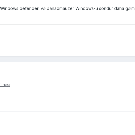
sə Windows defenderi və banadmauzer Windows-u söndür daha gəlmə
lməsi