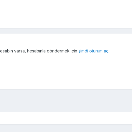
r hesabın varsa, hesabınla göndermek için
şimdi oturum aç
.