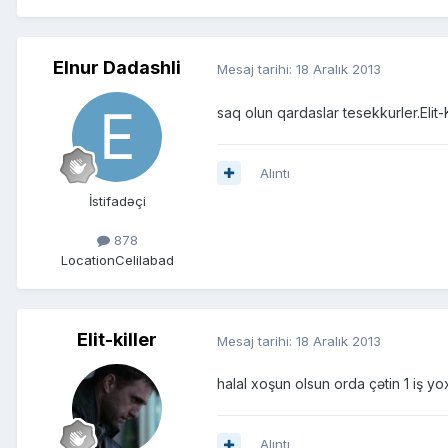
Elnur Dadashli
Mesaj tarihi:
18 Aralık 2013
saq olun qardaslar tesekkurler.Elit
Alıntı
İstifadəçi
878
Location
Celilabad
Elit-killer
Mesaj tarihi:
18 Aralık 2013
halal xoşun olsun orda çətin 1 iş yo
Alıntı