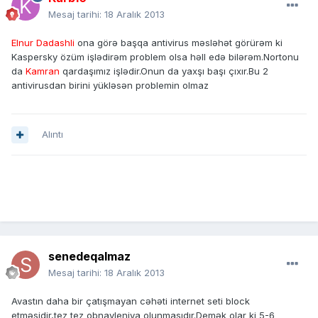
Mesaj tarihi:
18 Aralık 2013
Elnur Dadashli
ona görə başqa antivirus məsləhət görürəm ki
Kaspersky özüm işlədirəm problem olsa həll edə bilərəm.Nortonu
da
Kamran
qardaşımız işlədir.Onun da yaxşı başı çıxır.Bu 2
antivirusdan birini yükləsən problemin olmaz
Alıntı
senedeqalmaz
Mesaj tarihi:
18 Aralık 2013
Avastın daha bir çatışmayan cəhəti internet seti block
etməsidir,tez tez obnavleniya olunmasıdır.Demək olar ki 5-6