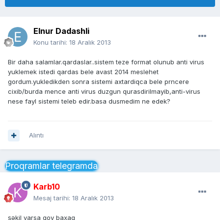
Elnur Dadashli
Konu tarihi:
18 Aralık 2013
Bir daha salamlar.qardaslar..sistem teze format olunub anti virus
yuklemek istedi qardas bele avast 2014 meslehet
gordum.yukledikden sonra sistemi axtardiqca bele prncere
cixib/burda mence anti virus duzgun qurasdirilmayib,anti-virus
nese fayl sistemi teleb edir.basa dusmedim ne edek?
Alıntı
Proqramlar telegramda
Karb10
Mesaj tarihi:
18 Aralık 2013
şəkil varsa qoy baxaq