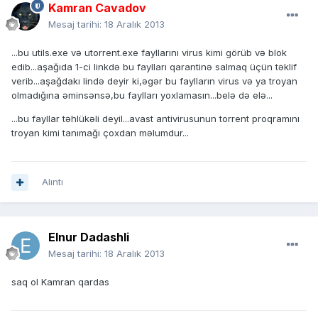
Kamran Cavadov
Mesaj tarihi:
18 Aralık 2013
...bu utils.exe və utorrent.exe fayllarını virus kimi görüb və blok
edib...aşağıda 1-ci linkdə bu faylları qarantinə salmaq üçün təklif
verib...aşağdakı lində deyir ki,əgər bu faylların virus və ya troyan
olmadığına əminsənsə,bu faylları yoxlamasın...belə də elə...
...bu fayllar təhlükəli deyil...avast antivirusunun torrent proqramını
troyan kimi tanımağı çoxdan məlumdur...
Alıntı
Elnur Dadashli
Mesaj tarihi:
18 Aralık 2013
saq ol Kamran qardas