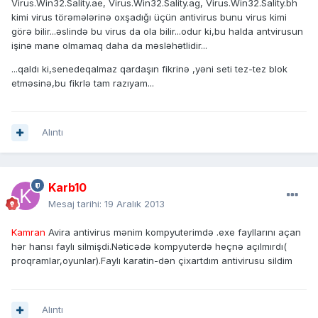
Virus.Win32.Sality.ae, Virus.Win32.Sality.ag, Virus.Win32.Sality.bh
kimi virus törəmələrinə oxşadığı üçün antivirus bunu virus kimi
görə bilir...əslində bu virus da ola bilir...odur ki,bu halda antvirusun
işinə mane olmamaq daha da məsləhətlidir...
...qaldı ki,senedeqalmaz qardaşın fikrinə ,yəni seti tez-tez blok
etməsinə,bu fikrlə tam razıyam...
Alıntı
Karb10
Mesaj tarihi:
19 Aralık 2013
Kamran
Avira antivirus mənim kompyuterimdə .exe fayllarını açan
hər hansı faylı silmişdi.Nəticədə kompyuterdə heçnə açılmırdı(
proqramlar,oyunlar).Faylı karatin-dən çixartdım antivirusu sildim
Alıntı