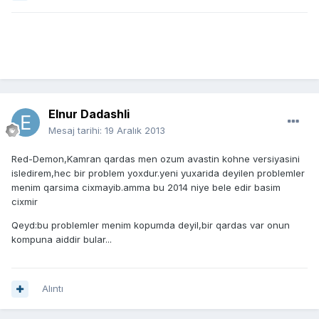
Elnur Dadashli
Mesaj tarihi:
19 Aralık 2013
Red-Demon,Kamran qardas men ozum avastin kohne versiyasini
isledirem,hec bir problem yoxdur.yeni yuxarida deyilen problemler
menim qarsima cixmayib.amma bu 2014 niye bele edir basim
cixmir
Qeyd:bu problemler menim kopumda deyil,bir qardas var onun
kompuna aiddir bular...
Alıntı