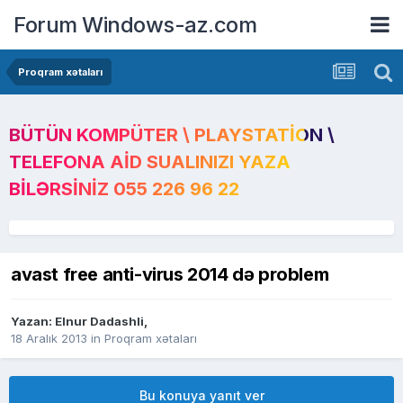
Forum Windows-az.com
Proqram xətaları
BÜTÜN KOMPÜTER \ PLAYSTATION \
TELEFONA AID SUALINIZI YAZA
BILƏRSINIZ 055 226 96 22
avast free anti-virus 2014 də problem
Yazan:
Elnur Dadashli
,
18 Aralık 2013
in
Proqram xətaları
Bu konuya yanıt ver