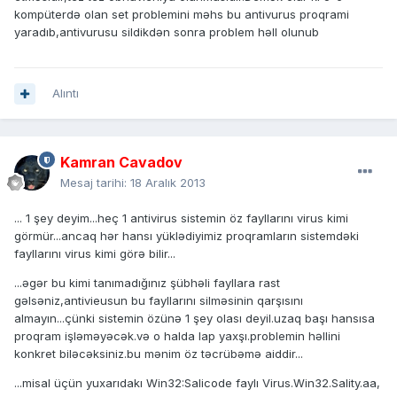
kompüterdə olan set problemini məhs bu antivurus proqrami
yaradıb,antivurusu sildikdən sonra problem həll olunub
Alıntı
Kamran Cavadov
Mesaj tarihi:
18 Aralık 2013
... 1 şey deyim...heç 1 antivirus sistemin öz fayllarını virus kimi
görmür...ancaq hər hansı yüklədiyimiz proqramların sistemdəki
fayllarını virus kimi görə bilir...
...əgər bu kimi tanımadığınız şübhəli fayllara rast
gəlsəniz,antivieusun bu fayllarını silməsinin qarşısını
almayın...çünki sistemin özünə 1 şey olası deyil.uzaq başı hansısa
proqram işləməyəcək.və o halda lap yaxşı.problemin həllini
konkret biləcəksiniz.bu mənim öz təcrübəmə aiddir...
...misal üçün yuxarıdakı Win32:Salicode faylı Virus.Win32.Sality.aa,