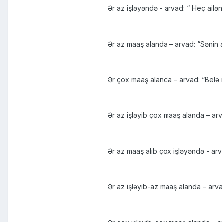
Ər az işləyəndə - arvad: “ Heç ailən
Ər az maaş alanda – arvad: “Sənin 
Ər çox maaş alanda – arvad: “Belə 
Ər az işləyib çox maaş alanda – a
Ər az maaş alıb çox işləyəndə - arvad
Ər az işləyib-az maaş alanda – arv