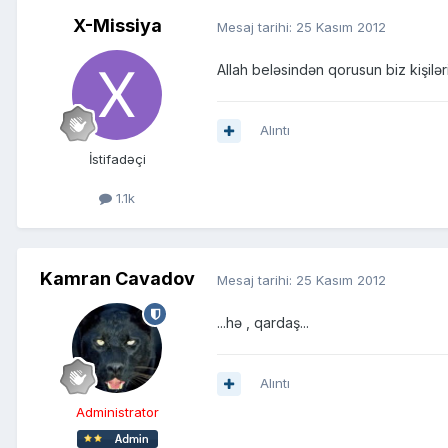
X-Missiya
Mesaj tarihi:
25 Kasım 2012
Allah beləsindən qorusun biz kişiləri
Alıntı
İstifadəçi
1.1k
Kamran Cavadov
Mesaj tarihi:
25 Kasım 2012
...hə , qardaş...
Alıntı
Administrator