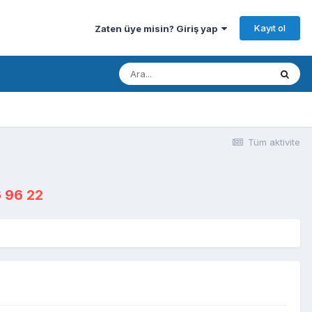
Kayıt ol
Zaten üye misin? Giriş yap
Tüm aktivite
 96 22