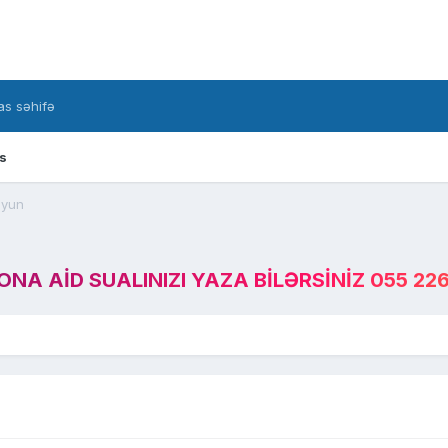
s səhifə
s
oyun
A AID SUALINIZI YAZA BILƏRSINIZ 055 226