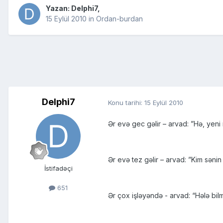
Yazan:
Delphi7
,
15 Eylül 2010
in
Ordan-burdan
Delphi7
Konu tarihi:
15 Eylül 2010
Ər evə gec gəlir – arvad: ”Hə, yen
Ər evə tez gəlir – arvad: ”Kim səni
İstifadəçi
651
Ər çox işləyəndə - arvad: “Hələ bil