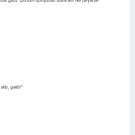
altoda gəzir. Qohum-qonşudan utanıram! Nə deyərlər!”
lıb, gəlib!”