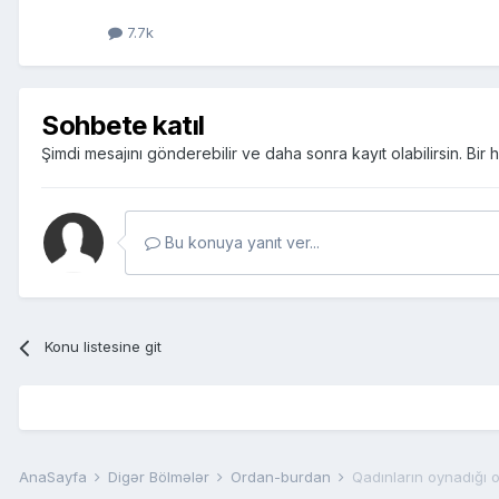
7.7k
Sohbete katıl
Şimdi mesajını gönderebilir ve daha sonra kayıt olabilirsin. Bi
Bu konuya yanıt ver...
Konu listesine git
AnaSayfa
Digər Bölmələr
Ordan-burdan
Qadınların oynadığı 