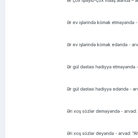
Ər çox işləyib-çox maaş alanda – ar
Ər ev işlərində kömək etməyəndə -
Ər ev işlərində kömək edəndə - arva
Ər gül dəstəsi hədiyyə etməyəndə -
Ər gül dəstəsi hədiyyə edəndə - arv
Əri xoş sözlər deməyəndə - arvad:
Əri xoş sözlər deyəndə - arvad: “Ah