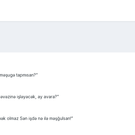
i məşugə tapmısan?”
n əvəzinə işləyəcək, ay avara?”
mək olmaz Sən işdə nə ilə məşğulsan!”