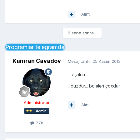
Alıntı
2 sene sonra...
Proqramlar telegramda
Kamran Cavadov
Mesaj tarihi:
25 Kasım 2012
...təşəkkür...
...düzdür... belələri çoxdur....
Administrator
Alıntı
7.7k