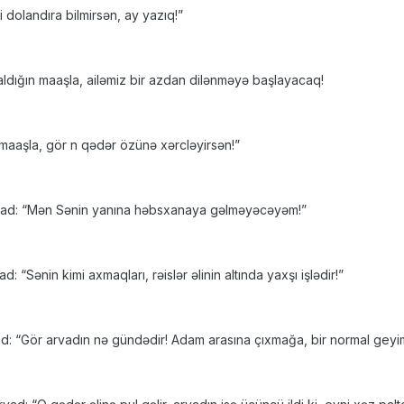
i dolandıra bilmirsən, ay yazıq!”
aldığın maaşla, ailəmiz bir azdan dilənməyə başlayacaq!
maaşla, gör n qədər özünə xərcləyirsən!”
rvad: “Mən Sənin yanına həbsxanaya gəlməyəcəyəm!”
: “Sənin kimi axmaqları, rəislər əlinin altında yaxşı işlədir!”
ad: “Gör arvadın nə gündədir! Adam arasına çıxmağa, bir normal geyim