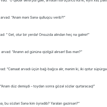
vad: “O qədər əlinə pul gəlir, arvadın isə üçüncü ildi ki, eyni xəz p
 arvad: “Anam məni Sənə qulluqcu verib?!”
d: “ Get, otur bir yerdə! Onsuzda əlindən heç nə gəlmir!”
 arvad: “Ananın ad gününə qizilgül alırsan! Bəs mən?”
ad: “Camaat arvadı üçün bağ-bağca alır, mənim ki, iki qotur süpürgə a
 “Anam düz demişdi – toydan sonra gözəl sözlər qurtaracaq!”
a, bu sözləri Sənə kim öyrədib? Yaraları gəzirsən?”