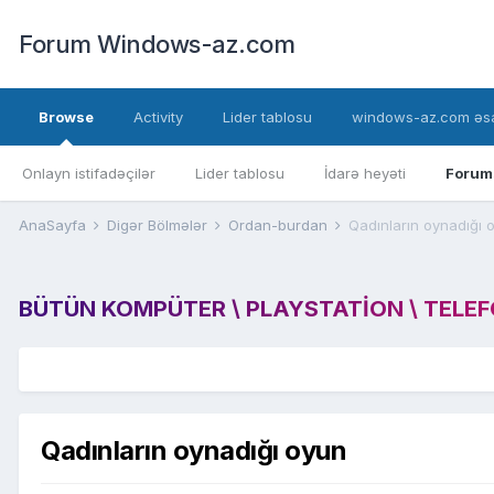
Forum Windows-az.com
Browse
Activity
Lider tablosu
windows-az.com əsa
Onlayn istifadəçilər
Lider tablosu
İdarə heyəti
Forum
AnaSayfa
Digər Bölmələr
Ordan-burdan
Qadınların oynadığı 
BÜTÜN KOMPÜTER \ PLAYSTATION \ TELEFON
Qadınların oynadığı oyun