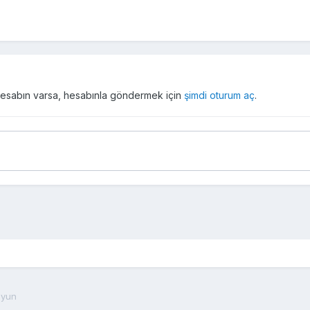
r hesabın varsa, hesabınla göndermek için
şimdi oturum aç
.
oyun