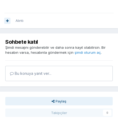
Alıntı
Sohbete katıl
Şimdi mesajını gönderebilir ve daha sonra kayıt olabilirsin. Bir
hesabın varsa, hesabınla göndermek için
şimdi oturum aç
.
Bu konuya yanıt ver...
Paylaş
Takipçiler
0