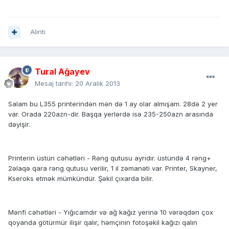
Alıntı
Tural Ağayev
Mesaj tarihi:
20 Aralık 2013
Salam bu L355 printerindən mən də 1 ay olar almışam. 28də 2 yer
var. Orada 220azn-dir. Başqa yerlərdə isə 235-250azn arasında
dəyişir.
Printerin üstün cəhətləri - Rəng qutusu ayrıdır. üstündə 4 rəng+
2əlaqə qara rəng qutusu verilir, 1 il zəmanəti var. Printer, Skayner,
Kseroks etmək mümkündür. Şəkil çıxarda bilir.
Mənfi cəhətləri - Yığıcamdır və ağ kağız yerinə 10 vərəqdən çox
qoyanda götürmür ilişir qalır, həmçinin fotoşəkil kağızı qalın