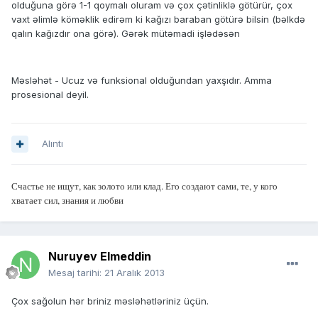
olduğuna görə 1-1 qoymalı oluram və çox çətinliklə götürür, çox
vaxt əlimlə köməklik edirəm ki kağızı baraban götürə bilsin (bəlkdə
qalın kağızdır ona görə). Gərək mütəmadi işlədəsən
Məsləhət - Ucuz və funksional olduğundan yaxşıdır. Amma
prosesional deyil.
Alıntı
Счастье не ищут, как золото или клад. Его создают сами, те, у кого
хватает сил, знания и любви
Nuruyev Elmeddin
Mesaj tarihi:
21 Aralık 2013
Çox sağolun hər briniz məsləhətləriniz üçün.