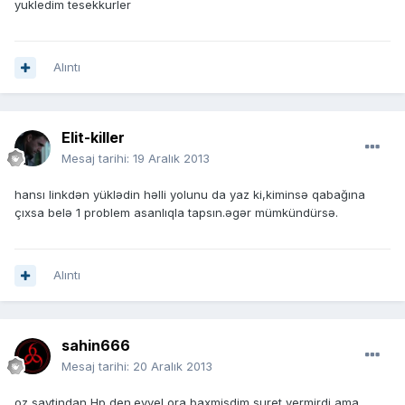
yukledim tesekkurler
Alıntı
Elit-killer
Mesaj tarihi:
19 Aralık 2013
hansı linkdən yüklədin həlli yolunu da yaz ki,kiminsə qabağına
çıxsa belə 1 problem asanlıqla tapsın.əgər mümkündürsə.
Alıntı
sahin666
Mesaj tarihi:
20 Aralık 2013
oz saytindan Hp den.evvel ora baxmisdim suret vermirdi ama