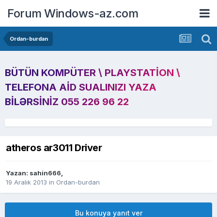
Forum Windows-az.com
Ordan-burdan
BÜTÜN KOMPÜTER \ PLAYSTATION \
TELEFONA AID SUALINIZI YAZA
BILƏRSINIZ 055 226 96 22
atheros ar3011 Driver
Yazan:
sahin666
,
19 Aralık 2013
in
Ordan-burdan
Bu konuya yanıt ver