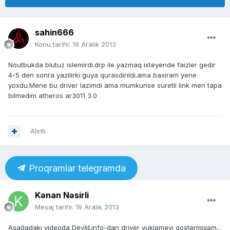
sahin666
Konu tarihi:
19 Aralık 2013
Noutbukda blutuz islemirdi.drp ile yazmaq isteyende faizler gedir
4-5 den sonra yazilirki guya qurasdirildi.ama baxiram yene
yoxdu.Mene bu driver lazimdi ama mumkunse suretli link men tapa
bilmedim atheros ar3011 3.0
Alıntı
Proqramlar telegramda
Kənan Nəsirli
Mesaj tarihi:
19 Aralık 2013
Aşağadakı videoda Devİd.info-dan driver yükləməyi göstərmişəm...