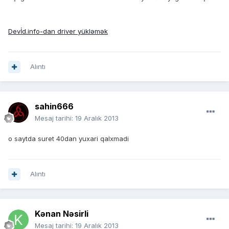
Devİd.info-dan driver yükləmək
Alıntı
sahin666
Mesaj tarihi:
19 Aralık 2013
o saytda suret 40dan yuxari qalxmadi
Alıntı
Kənan Nəsirli
Mesaj tarihi:
19 Aralık 2013