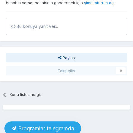
hesabın varsa, hesabınla göndermek için
şimdi oturum aç
.
Bu konuya yanıt ver...
Paylaş
Takipçiler
0
Konu listesine git
Proqramlar telegramda