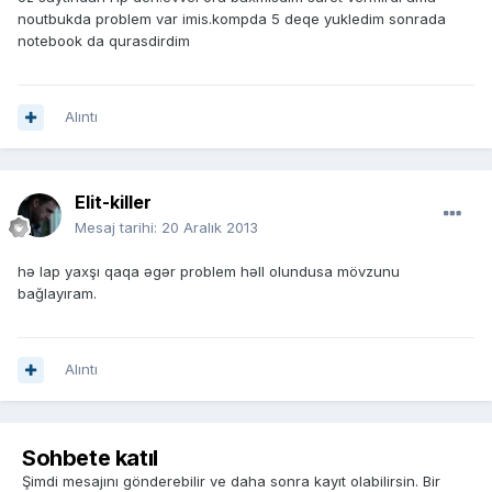
noutbukda problem var imis.kompda 5 deqe yukledim sonrada
notebook da qurasdirdim
Alıntı
Elit-killer
Mesaj tarihi:
20 Aralık 2013
hə lap yaxşı qaqa əgər problem həll olundusa mövzunu
bağlayıram.
Alıntı
Sohbete katıl
Şimdi mesajını gönderebilir ve daha sonra kayıt olabilirsin. Bir