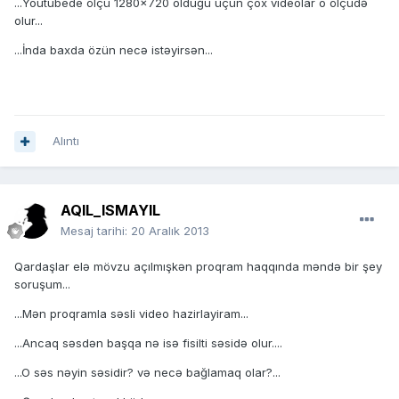
...Youtubede ölçü 1280x720 olduğu üçün çox videolar o ölçüdə
olur...
...İnda baxda özün necə istəyirsən...
Alıntı
AQIL_ISMAYIL
Mesaj tarihi:
20 Aralık 2013
Qardaşlar elə mövzu açılmışkən proqram haqqında məndə bir şey
soruşum...
...Mən proqramla səsli video hazirlayiram...
...Ancaq səsdən başqa nə isə fisilti səsidə olur....
...O səs nəyin səsidir? və necə bağlamaq olar?...