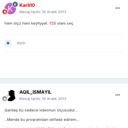
Karb10
Mesaj tarihi:
19 Aralık 2013
həm ölçü həm keyfiyyət.
720
olanı seç
Alıntı
AQIL_ISMAYIL
Mesaj tarihi:
19 Aralık 2013
Qardaş bu sadəcə videonun ölçüsüdür...
...Məndə bu proqramdan istifadə edirəm....