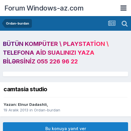
Forum Windows-az.com
Ordan-burdan
BÜTÜN KOMPÜTER \ PLAYSTATION \
TELEFONA AID SUALINIZI YAZA
BILƏRSINIZ 055 226 96 22
camtasia studio
Yazan:
Elnur Dadashli
,
19 Aralık 2013
in
Ordan-burdan
Bu konuya yanıt ver