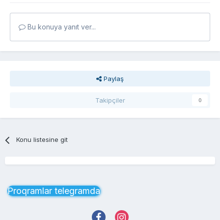
Bu konuya yanıt ver...
Paylaş
Takipçiler
0
Konu listesine git
Proqramlar telegramda