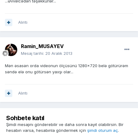
...Əvvəlcədən təşəkkürlər...
Alıntı
Ramin_MUSAYEV
Mesaj tarihi:
20 Aralık 2013
Mən əsasən orda videonun ölçüsünü 1280x720 belə götürürəm
səndə elə onu götürsən yaxşı olar...
Alıntı
Sohbete katıl
Şimdi mesajını gönderebilir ve daha sonra kayıt olabilirsin. Bir
hesabın varsa, hesabınla göndermek için
şimdi oturum aç
.