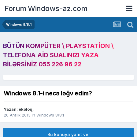
Forum Windows-az.com
Windows 8/8.1
BÜTÜN KOMPÜTER \ PLAYSTATION \
TELEFONA AID SUALINIZI YAZA
BILƏRSINIZ 055 226 96 22
Windows 8.1-i necə ləğv edim?
Yazan:
ekoloq
,
20 Aralık 2013
in
Windows 8/8.1
Bu konuya yanıt ver