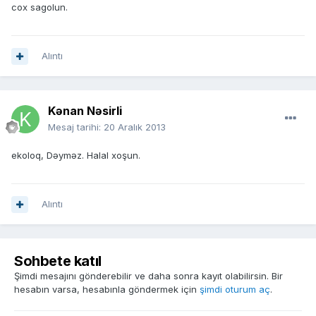
cox sagolun.
Alıntı
Kənan Nəsirli
Mesaj tarihi:
20 Aralık 2013
ekoloq, Dəyməz. Halal xoşun.
Alıntı
Sohbete katıl
Şimdi mesajını gönderebilir ve daha sonra kayıt olabilirsin. Bir
hesabın varsa, hesabınla göndermek için
şimdi oturum aç
.