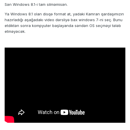
Sən Windows 8.1-i tam silməmisən.
Ya Windows 8.1 olan disqə format at, yadaki Kamran qardaşımızın
hazırladığı aşağadakı video dərsliyə bax windows 7-ni seç. Bunu
etdiktən sonra kompyuter başlayanda səndən OS seçməyi tələb
etməyəcək.