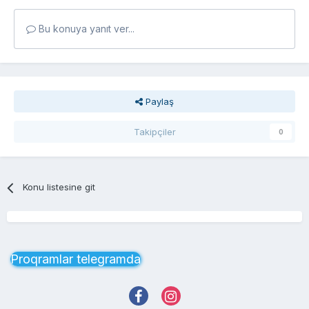
Bu konuya yanıt ver...
Paylaş
Takipçiler
0
Konu listesine git
Proqramlar telegramda