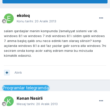
ekoloq
Konu tarihi:
20 Aralık 2013
salam qardaşlar mənim kompumda 2əməliyyat sistemi var idi.
windows 8.1 və windows 7 indi windows 8.1 i sildim qaldı windows
7. amma başlıq qalıb onu necə edimki tam olaraq silinsin? komp
açılanda windows 8.1 ə aid 1az yazılar gəlir sonra əllə windows 7ni
secirəm onda komp acılır xahiş edirəm mənə bu mövzuda
köməklik edəsiniz.
Alıntı
Proqramlar telegramda
Kənan Nəsirli
Mesaj tarihi:
20 Aralık 2013