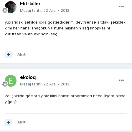
Elit-killer
Mesaj tarihi:
22 Aralık 2013
yuxarıdakı şəkildə oxla göstərdiklərimi deyirsənsə altdakı şəkildəki
kimi hər hansı znaçokun üstünə mışkanın sağ knopkasını
vurursan və ən axrıncını seç
Alıntı
ekoloq
Mesaj tarihi:
22 Aralık 2013
2ci şəkildə göstərdiyiniz kimi həmin proqramları necə 1işarə altına
yığaq?
Alıntı