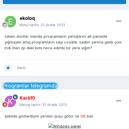
ekoloq
Konu tarihi:
21 Aralık 2013
salam dostlar məndə proqramların yarlıqlarını alt paneldə
yığmışam artıq proqramların sayı coxalıb. saatın yanına gəlib çıxır.
indi mən xp dəki kimi necə edimki bir yerə yığım?
Alıntı
Proqramlar telegramda
Karb10
Mesaj tarihi:
21 Aralık 2013
şəkildə göstərdiyim yerdən quşu götür və
OK
bas