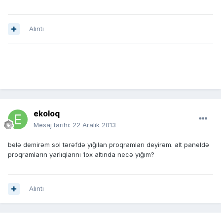
Alıntı
ekoloq
Mesaj tarihi:
22 Aralık 2013
belə demirəm sol tərəfdə yığılan proqramları deyirəm. alt paneldə
proqramların yarlıqlarını 1ox altında necə yığım?
Alıntı