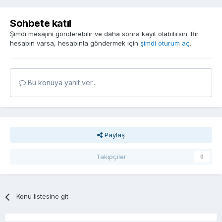
Sohbete katıl
Şimdi mesajını gönderebilir ve daha sonra kayıt olabilirsin. Bir
hesabın varsa, hesabınla göndermek için
şimdi oturum aç
.
Bu konuya yanıt ver...
Paylaş
Takipçiler
0
Konu listesine git