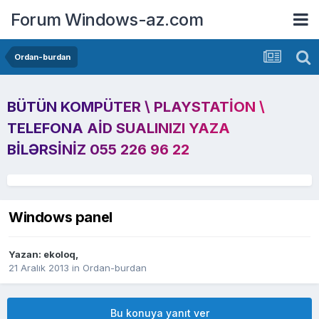
Forum Windows-az.com
Ordan-burdan
BÜTÜN KOMPÜTER \ PLAYSTATION \
TELEFONA AID SUALINIZI YAZA
BILƏRSINIZ 055 226 96 22
Windows panel
Yazan:
ekoloq
,
21 Aralık 2013
in
Ordan-burdan
Bu konuya yanıt ver