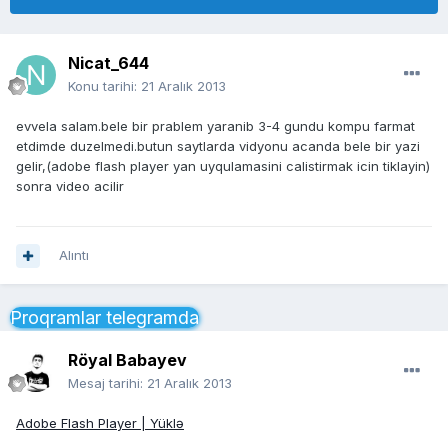
Nicat_644
Konu tarihi:
21 Aralık 2013
evvela salam.bele bir prablem yaranib 3-4 gundu kompu farmat
etdimde duzelmedi.butun saytlarda vidyonu acanda bele bir yazi
gelir,(adobe flash player yan uyqulamasini calistirmak icin tiklayin)
sonra video acilir
Alıntı
Proqramlar telegramda
Röyal Babayev
Mesaj tarihi:
21 Aralık 2013
Adobe Flash Player | Yüklə