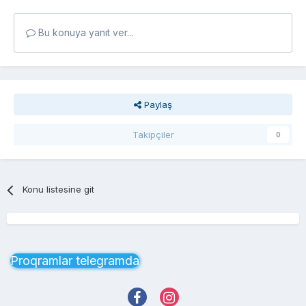
Bu konuya yanıt ver...
Paylaş
Takipçiler
0
Konu listesine git
Proqramlar telegramda