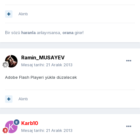
Alıntı
Bir sözü
haranla
anlayırsansa,
orana
girər!
Ramin_MUSAYEV
Mesaj tarihi:
21 Aralık 2013
Adobe Flash Playeri yüklə düzələcək
Alıntı
Karb10
Mesaj tarihi:
21 Aralık 2013